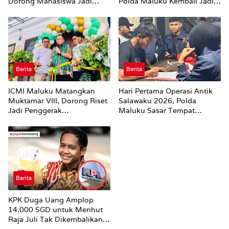
Dorong Mahasiswa Jadi
Polda Maluku Kembali Jadi
Agen Perubahan dan Mitra
Sorotan
Strategis Pemerintah
Berita
Berita
ICMI Maluku Matangkan
Hari Pertama Operasi Antik
Muktamar VIII, Dorong Riset
Salawaku 2026, Polda
Jadi Penggerak
Maluku Sasar Tempat
Pembangunan
Hiburan Malam di Ambon
Berita
KPK Duga Uang Amplop
14.000 SGD untuk Menhut
Raja Juli Tak Dikembalikan