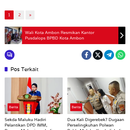
1
2
»
Wali Kota Ambon Resmikan Kantor
Pusdalops BPBD Kota Ambon
Pos Terkait
Berita
Berita
Sekda Maluku Hadiri
Dua Kali Digerebek? Dugaan
Pelantikan DPD IMM,
Perselingkuhan Polwan