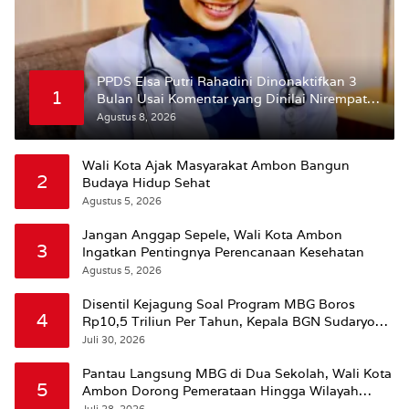
PPDS Elsa Putri Rahadini Dinonaktifkan 3
1
Bulan Usai Komentar yang Dinilai Nirempati
ke Pasien BPJS
Agustus 8, 2026
Wali Kota Ajak Masyarakat Ambon Bangun
2
Budaya Hidup Sehat
Agustus 5, 2026
Jangan Anggap Sepele, Wali Kota Ambon
3
Ingatkan Pentingnya Perencanaan Kesehatan
Agustus 5, 2026
Disentil Kejagung Soal Program MBG Boros
4
Rp10,5 Triliun Per Tahun, Kepala BGN Sudaryono
Beri Penjelasan
Juli 30, 2026
Pantau Langsung MBG di Dua Sekolah, Wali Kota
5
Ambon Dorong Pemerataan Hingga Wilayah
Leitimur Selatan
Juli 28, 2026