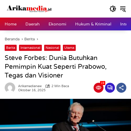
Langsung
ke
konten
Home
Daerah
Ekonomi
Hukum & Kriminal
Inter
Beranda
Berita
Berita
Internasional
Nasional
Utama
Steve Forbes: Dunia Butuhkan
Pemimpin Kuat Seperti Prabowo,
Tegas dan Visioner
19
Arikamedianew
2 Min Baca
Oktober 16, 2025