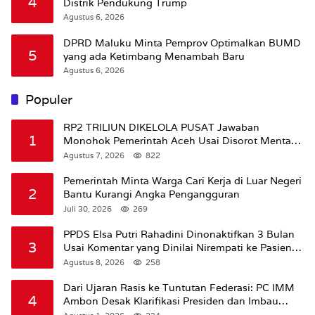
4
Distrik Pendukung Trump
Agustus 6, 2026
DPRD Maluku Minta Pemprov Optimalkan BUMD
5
yang ada Ketimbang Menambah Baru
Agustus 6, 2026
Populer
RP2 TRILIUN DIKELOLA PUSAT Jawaban
1
Monohok Pemerintah Aceh Usai Disorot Mentan
Amran Soal Dana Pertanian
Agustus 7, 2026
822
Pemerintah Minta Warga Cari Kerja di Luar Negeri
2
Bantu Kurangi Angka Pengangguran
Juli 30, 2026
269
PPDS Elsa Putri Rahadini Dinonaktifkan 3 Bulan
3
Usai Komentar yang Dinilai Nirempati ke Pasien
BPJS
Agustus 8, 2026
258
Dari Ujaran Rasis ke Tuntutan Federasi: PC IMM
4
Ambon Desak Klarifikasi Presiden dan Imbau
Tunda Pengibaran Bendera Merah Putih Di