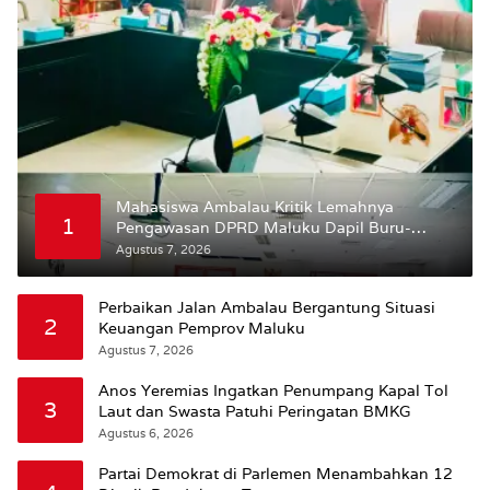
Mahasiswa Ambalau Kritik Lemahnya
1
Pengawasan DPRD Maluku Dapil Buru-
Bursel Terhadap Proses Perubahan Status
Agustus 7, 2026
Jalan
Perbaikan Jalan Ambalau Bergantung Situasi
2
Keuangan Pemprov Maluku
Agustus 7, 2026
Anos Yeremias Ingatkan Penumpang Kapal Tol
3
Laut dan Swasta Patuhi Peringatan BMKG
Agustus 6, 2026
Partai Demokrat di Parlemen Menambahkan 12