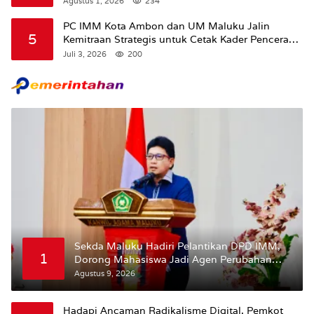
Agustus 1, 2026
234
Maluku.
PC IMM Kota Ambon dan UM Maluku Jalin
5
Kemitraan Strategis untuk Cetak Kader Pencerah
Bangsa “Membangun Peradaban dari Kampus”
Juli 3, 2026
200
Sekda Maluku Hadiri Pelantikan DPD IMM,
1
Dorong Mahasiswa Jadi Agen Perubahan
dan Mitra Strategis Pemerintah
Agustus 9, 2026
Hadapi Ancaman Radikalisme Digital, Pemkot