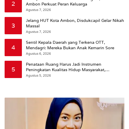
2
Ambon Perkuat Peran Keluarga
Agustus 7, 2026
Jelang HUT Kota Ambon, Disdukcapil Gelar Nikah
3
Massal
Agustus 7, 2026
Sentil Kepala Daerah yang Terkena OTT,
4
Mendagri: Mereka Bukan Anak Kemarin Sore
Agustus 6, 2026
Penataan Ruang Harus Jadi Instrumen
5
Peningkatan Kualitas Hidup Masyarakat,
Wattimena: Revisi RT-RW Ditetapkan Pemkot
Agustus 5, 2026
Susun RDTR Sebagai Dasar Hukum