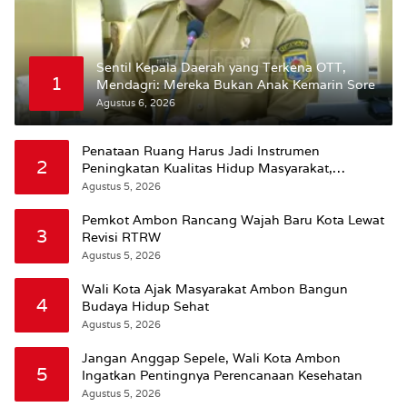
Sentil Kepala Daerah yang Terkena OTT,
1
Mendagri: Mereka Bukan Anak Kemarin Sore
Agustus 6, 2026
Penataan Ruang Harus Jadi Instrumen
2
Peningkatan Kualitas Hidup Masyarakat,
Wattimena: Revisi RT-RW Ditetapkan Pemkot
Agustus 5, 2026
Susun RDTR Sebagai Dasar Hukum
Pemkot Ambon Rancang Wajah Baru Kota Lewat
3
Revisi RTRW
Agustus 5, 2026
Wali Kota Ajak Masyarakat Ambon Bangun
4
Budaya Hidup Sehat
Agustus 5, 2026
Jangan Anggap Sepele, Wali Kota Ambon
5
Ingatkan Pentingnya Perencanaan Kesehatan
Agustus 5, 2026