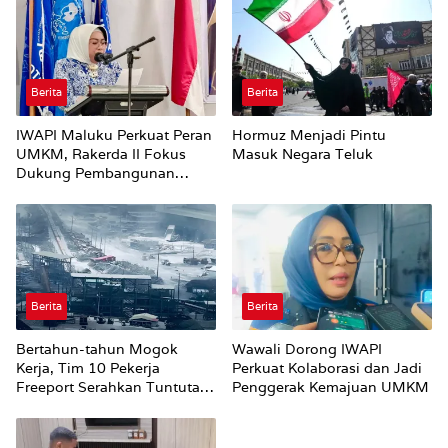
Berita
Berita
IWAPI Maluku Perkuat Peran
Hormuz Menjadi Pintu
UMKM, Rakerda II Fokus
Masuk Negara Teluk
Dukung Pembangunan
Ekonomi Daerah
Berita
Berita
Bertahun-tahun Mogok
Wawali Dorong IWAPI
Kerja, Tim 10 Pekerja
Perkuat Kolaborasi dan Jadi
Freeport Serahkan Tuntutan
Penggerak Kemajuan UMKM
ke Said Iqbal