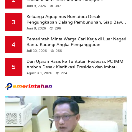
Dipertanyakan
Juni 9, 2026
387
Keluarga Agrapinus Rumatora Desak
3
Pengungkapan Dalang Pembunuhan, Siap Bawa
Kasus ke Komisi III DPR RI
Juni 8, 2026
296
Pemerintah Minta Warga Cari Kerja di Luar Negeri
4
Bantu Kurangi Angka Pengangguran
Juli 30, 2026
266
Dari Ujaran Rasis ke Tuntutan Federasi: PC IMM
5
Ambon Desak Klarifikasi Presiden dan Imbau
Tunda Pengibaran Bendera Merah Putih Di
Agustus 1, 2026
224
Maluku.