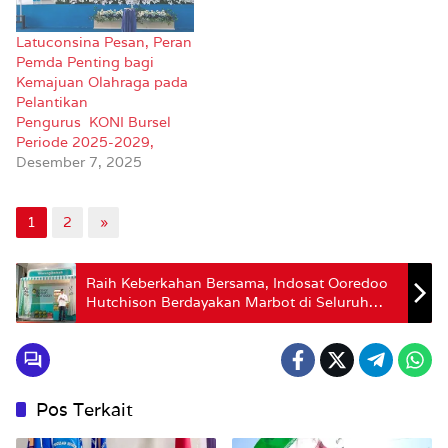
Latuconsina Pesan, Peran
Pemda Penting bagi
Kemajuan Olahraga pada
Pelantikan
Pengurus KONI Bursel
Periode 2025-2029,
Desember 7, 2025
1
2
»
Raih Keberkahan Bersama, Indosat Ooredoo
Hutchison Berdayakan Marbot di Seluruh
Indonesia
Pos Terkait