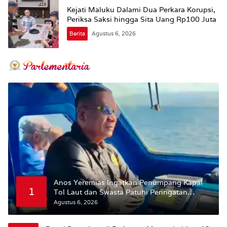
Kejati Maluku Dalami Dua Perkara Korupsi,
Periksa Saksi hingga Sita Uang Rp100 Juta
Berita
Agustus 6, 2026
Anos Yeremias Ingatkan Penumpang Kapal
1
Tol Laut dan Swasta Patuhi Peringatan
BMKG
Agustus 6, 2026