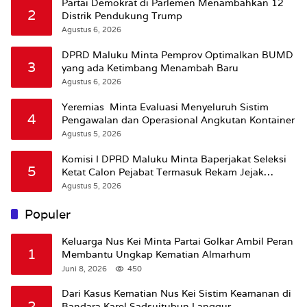
Partai Demokrat di Parlemen Menambahkan 12
2
Distrik Pendukung Trump
Agustus 6, 2026
DPRD Maluku Minta Pemprov Optimalkan BUMD
3
yang ada Ketimbang Menambah Baru
Agustus 6, 2026
Yeremias Minta Evaluasi Menyeluruh Sistim
4
Pengawalan dan Operasional Angkutan Kontainer
Agustus 5, 2026
Komisi I DPRD Maluku Minta Baperjakat Seleksi
5
Ketat Calon Pejabat Termasuk Rekam Jejak
Hukum
Agustus 5, 2026
Populer
Keluarga Nus Kei Minta Partai Golkar Ambil Peran
1
Membantu Ungkap Kematian Almarhum
Juni 8, 2026
450
Dari Kasus Kematian Nus Kei Sistim Keamanan di
2
Bandara Karel Sadsuitubun Langgur