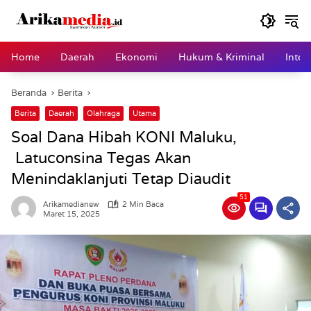
Langsung
ke
konten
Home
Daerah
Ekonomi
Hukum & Kriminal
Inter
Beranda
Berita
Berita
Daerah
Olahraga
Utama
Soal Dana Hibah KONI Maluku,
Latuconsina Tegas Akan
Menindaklanjuti Tetap Diaudit
51
Arikamedianew
2 Min Baca
Maret 15, 2025