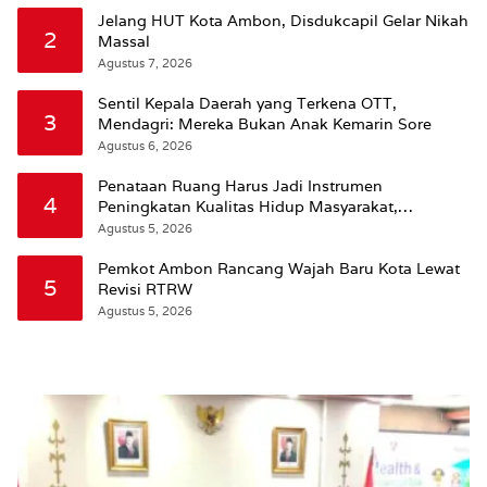
Jelang HUT Kota Ambon, Disdukcapil Gelar Nikah
2
Massal
Agustus 7, 2026
Sentil Kepala Daerah yang Terkena OTT,
3
Mendagri: Mereka Bukan Anak Kemarin Sore
Agustus 6, 2026
Penataan Ruang Harus Jadi Instrumen
4
Peningkatan Kualitas Hidup Masyarakat,
Wattimena: Revisi RT-RW Ditetapkan Pemkot
Agustus 5, 2026
Susun RDTR Sebagai Dasar Hukum
Pemkot Ambon Rancang Wajah Baru Kota Lewat
5
Revisi RTRW
Agustus 5, 2026