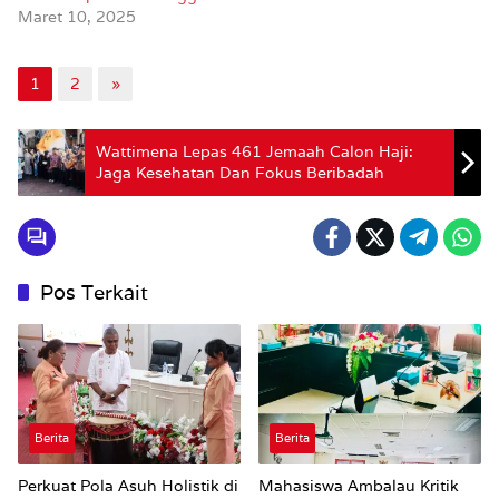
Maret 10, 2025
1
2
»
Wattimena Lepas 461 Jemaah Calon Haji:
Jaga Kesehatan Dan Fokus Beribadah
Pos Terkait
Berita
Berita
Perkuat Pola Asuh Holistik di
Mahasiswa Ambalau Kritik