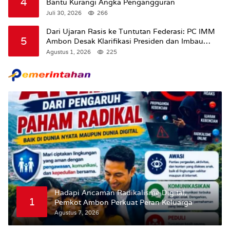
4
Bantu Kurangi Angka Pengangguran
Juli 30, 2026
266
Dari Ujaran Rasis ke Tuntutan Federasi: PC IMM
5
Ambon Desak Klarifikasi Presiden dan Imbau
Tunda Pengibaran Bendera Merah Putih Di
Agustus 1, 2026
225
Maluku.
Hadapi Ancaman Radikalisme Digital,
1
Pemkot Ambon Perkuat Peran Keluarga
Agustus 7, 2026