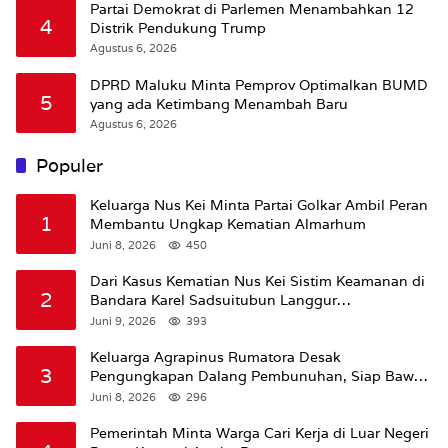
Partai Demokrat di Parlemen Menambahkan 12
4
Distrik Pendukung Trump
Agustus 6, 2026
DPRD Maluku Minta Pemprov Optimalkan BUMD
5
yang ada Ketimbang Menambah Baru
Agustus 6, 2026
Populer
Keluarga Nus Kei Minta Partai Golkar Ambil Peran
1
Membantu Ungkap Kematian Almarhum
Juni 8, 2026
450
Dari Kasus Kematian Nus Kei Sistim Keamanan di
2
Bandara Karel Sadsuitubun Langgur
Dipertanyakan
Juni 9, 2026
393
Keluarga Agrapinus Rumatora Desak
3
Pengungkapan Dalang Pembunuhan, Siap Bawa
Kasus ke Komisi III DPR RI
Juni 8, 2026
296
Pemerintah Minta Warga Cari Kerja di Luar Negeri