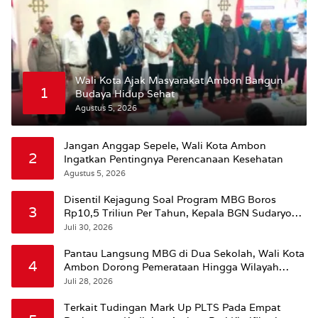
Wali Kota Ajak Masyarakat Ambon Bangun
1
Budaya Hidup Sehat
Agustus 5, 2026
Jangan Anggap Sepele, Wali Kota Ambon
2
Ingatkan Pentingnya Perencanaan Kesehatan
Agustus 5, 2026
Disentil Kejagung Soal Program MBG Boros
3
Rp10,5 Triliun Per Tahun, Kepala BGN Sudaryono
Beri Penjelasan
Juli 30, 2026
Pantau Langsung MBG di Dua Sekolah, Wali Kota
4
Ambon Dorong Pemerataan Hingga Wilayah
Leitimur Selatan
Juli 28, 2026
Terkait Tudingan Mark Up PLTS Pada Empat