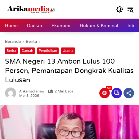
Langsung
ke
konten
Home
Daerah
Ekonomi
Hukum & Kriminal
Inter
Beranda
Berita
Berita
Daerah
Pendidikan
Utama
SMA Negeri 13 Ambon Lulus 100
Persen, Pemantapan Dongkrak Kualitas
Lulusan
50
Arikamedianew
2 Min Baca
Mei 8, 2026