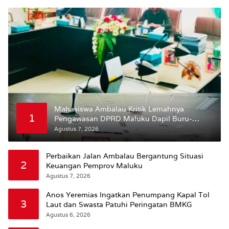
Mahasiswa Ambalau Kritik Lemahnya
1
Pengawasan DPRD Maluku Dapil Buru-
Bursel Terhadap Proses Perubahan Status
Agustus 7, 2026
Jalan
Perbaikan Jalan Ambalau Bergantung Situasi
2
Keuangan Pemprov Maluku
Agustus 7, 2026
Anos Yeremias Ingatkan Penumpang Kapal Tol
3
Laut dan Swasta Patuhi Peringatan BMKG
Agustus 6, 2026