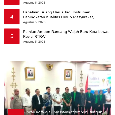
Agustus 6, 2026
Penataan Ruang Harus Jadi Instrumen
4
Peningkatan Kualitas Hidup Masyarakat,
Wattimena: Revisi RT-RW Ditetapkan Pemkot
Agustus 5, 2026
Susun RDTR Sebagai Dasar Hukum
Pemkot Ambon Rancang Wajah Baru Kota Lewat
5
Revisi RTRW
Agustus 5, 2026
Wali Kota Ajak Masyarakat Ambon Bangun