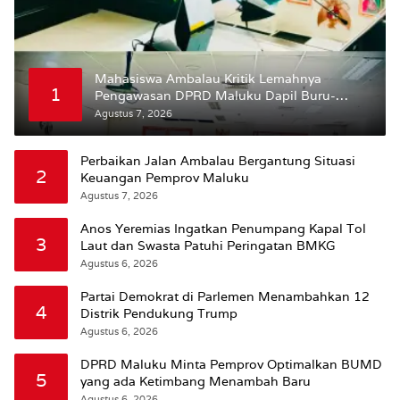
Mahasiswa Ambalau Kritik Lemahnya
1
Pengawasan DPRD Maluku Dapil Buru-
Bursel Terhadap Proses Perubahan Status
Agustus 7, 2026
Jalan
Perbaikan Jalan Ambalau Bergantung Situasi
2
Keuangan Pemprov Maluku
Agustus 7, 2026
Anos Yeremias Ingatkan Penumpang Kapal Tol
3
Laut dan Swasta Patuhi Peringatan BMKG
Agustus 6, 2026
Partai Demokrat di Parlemen Menambahkan 12
4
Distrik Pendukung Trump
Agustus 6, 2026
DPRD Maluku Minta Pemprov Optimalkan BUMD
5
yang ada Ketimbang Menambah Baru
Agustus 6, 2026