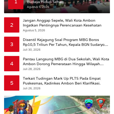
1
Budaya Hidup Sehat
Agustus 5, 2026
Jangan Anggap Sepele, Wali Kota Ambon
2
Ingatkan Pentingnya Perencanaan Kesehatan
Agustus 5, 2026
Disentil Kejagung Soal Program MBG Boros
3
Rp10,5 Triliun Per Tahun, Kepala BGN Sudaryono
Beri Penjelasan
Juli 30, 2026
Pantau Langsung MBG di Dua Sekolah, Wali Kota
4
Ambon Dorong Pemerataan Hingga Wilayah
Leitimur Selatan
Juli 28, 2026
Terkait Tudingan Mark Up PLTS Pada Empat
5
Puskesmas, Kadinkes Ambon Beri Klarifikasi.
Juli 26, 2026