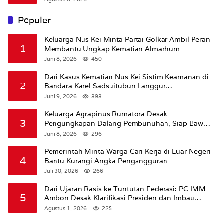
Populer
Keluarga Nus Kei Minta Partai Golkar Ambil Peran
1
Membantu Ungkap Kematian Almarhum
Juni 8, 2026
450
Dari Kasus Kematian Nus Kei Sistim Keamanan di
2
Bandara Karel Sadsuitubun Langgur
Dipertanyakan
Juni 9, 2026
393
Keluarga Agrapinus Rumatora Desak
3
Pengungkapan Dalang Pembunuhan, Siap Bawa
Kasus ke Komisi III DPR RI
Juni 8, 2026
296
Pemerintah Minta Warga Cari Kerja di Luar Negeri
4
Bantu Kurangi Angka Pengangguran
Juli 30, 2026
266
Dari Ujaran Rasis ke Tuntutan Federasi: PC IMM
5
Ambon Desak Klarifikasi Presiden dan Imbau
Tunda Pengibaran Bendera Merah Putih Di
Agustus 1, 2026
225
Maluku.