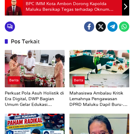
BPC IMM Kota Ambon Dorong Kapolda
Maluku Bersikap Tegas terhadap Oknum
Polisi Terduga Mafia BBM di Bula
Pos Terkait
Berita
Berita
Perkuat Pola Asuh Holistik di
Mahasiswa Ambalau Kritik
Era Digital, DWP Bagian
Lemahnya Pengawasan
Umum Gelar Edukasi
DPRD Maluku Dapil Buru-
Parenting Bagi Orang Tua
Bursel Terhadap Proses
Perubahan Status Jalan