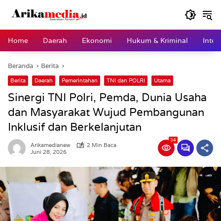
Langsung
ke
konten
Home
Daerah
Ekonomi
Hukum & Kriminal
Inter
Beranda
Berita
Berita
Daerah
Pemerintahan
TNI dan POLRI
Utama
Sinergi TNI Polri, Pemda, Dunia Usaha
dan Masyarakat Wujud Pembangunan
Inklusif dan Berkelanjutan
34
Arikamedianew
2 Min Baca
Juni 28, 2026