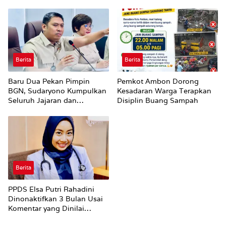
Hiburan Malam di Ambon
Utuh
Berita
Berita
Baru Dua Pekan Pimpin
Pemkot Ambon Dorong
BGN, Sudaryono Kumpulkan
Kesadaran Warga Terapkan
Seluruh Jajaran dan
Disiplin Buang Sampah
Umumkan ‘Kertas Putih’
Pungli dan Pemerasan
Supplier harus Berhenti
Sekarang
Berita
PPDS Elsa Putri Rahadini
Dinonaktifkan 3 Bulan Usai
Komentar yang Dinilai
Nirempati ke Pasien BPJS