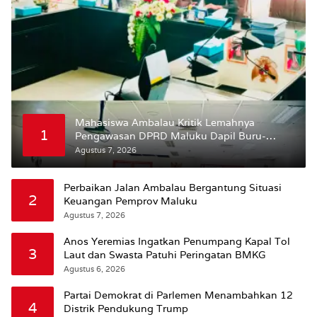
Mahasiswa Ambalau Kritik Lemahnya
1
Pengawasan DPRD Maluku Dapil Buru-
Bursel Terhadap Proses Perubahan Status
Agustus 7, 2026
Jalan
Perbaikan Jalan Ambalau Bergantung Situasi
2
Keuangan Pemprov Maluku
Agustus 7, 2026
Anos Yeremias Ingatkan Penumpang Kapal Tol
3
Laut dan Swasta Patuhi Peringatan BMKG
Agustus 6, 2026
Partai Demokrat di Parlemen Menambahkan 12
4
Distrik Pendukung Trump