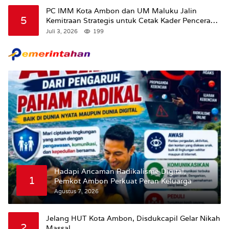
Maluku.
PC IMM Kota Ambon dan UM Maluku Jalin
5
Kemitraan Strategis untuk Cetak Kader Pencerah
Bangsa “Membangun Peradaban dari Kampus”
Juli 3, 2026
199
Hadapi Ancaman Radikalisme Digital,
1
Pemkot Ambon Perkuat Peran Keluarga
Agustus 7, 2026
Jelang HUT Kota Ambon, Disdukcapil Gelar Nikah
2
Massal