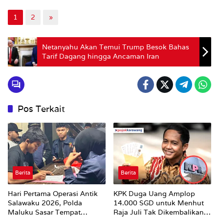
1
2
»
Netanyahu Akan Temui Trump Besok Bahas
Tarif Dagang hingga Ancaman Iran
Pos Terkait
Berita
Berita
Hari Pertama Operasi Antik
KPK Duga Uang Amplop
Salawaku 2026, Polda
14.000 SGD untuk Menhut
Maluku Sasar Tempat
Raja Juli Tak Dikembalikan