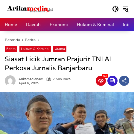
Langsung
ke
konten
Home
Daerah
Ekonomi
Hukum & Kriminal
Inter
Beranda
Berita
Berita
Hukum & Kriminal
Utama
Siasat Licik Jumran Prajurit TNI AL
Perkosa Jurnalis Banjarbaru
53
Arikamedianew
2 Min Baca
April 6, 2025