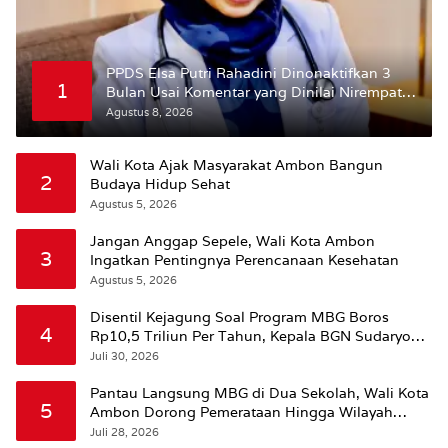
PPDS Elsa Putri Rahadini Dinonaktifkan 3
1
Bulan Usai Komentar yang Dinilai Nirempati
ke Pasien BPJS
Agustus 8, 2026
Wali Kota Ajak Masyarakat Ambon Bangun
2
Budaya Hidup Sehat
Agustus 5, 2026
Jangan Anggap Sepele, Wali Kota Ambon
3
Ingatkan Pentingnya Perencanaan Kesehatan
Agustus 5, 2026
Disentil Kejagung Soal Program MBG Boros
4
Rp10,5 Triliun Per Tahun, Kepala BGN Sudaryono
Beri Penjelasan
Juli 30, 2026
Pantau Langsung MBG di Dua Sekolah, Wali Kota
5
Ambon Dorong Pemerataan Hingga Wilayah
Leitimur Selatan
Juli 28, 2026