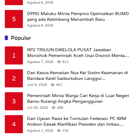
Agustus 6, 2026
DPRD Maluku Minta Pemprov Optimalkan BUMD
5
yang ada Ketimbang Menambah Baru
Agustus 6, 2026
Populer
RP2 TRILIUN DIKELOLA PUSAT Jawaban
1
Monohok Pemerintah Aceh Usai Disorot Mentan
Amran Soal Dana Pertanian
Agustus 7, 2026
811
Dari Kasus Kematian Nus Kei Sistim Keamanan di
2
Bandara Karel Sadsuitubun Langgur
Dipertanyakan
Juni 9, 2026
401
Pemerintah Minta Warga Cari Kerja di Luar Negeri
3
Bantu Kurangi Angka Pengangguran
Juli 30, 2026
268
Dari Ujaran Rasis ke Tuntutan Federasi: PC IMM
4
Ambon Desak Klarifikasi Presiden dan Imbau
Tunda Pengibaran Bendera Merah Putih Di
Agustus 1, 2026
232