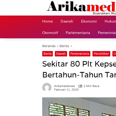
Langsung
ke
konten
Home
Daerah
Ekonomi
Hukum
Otomotif
Parlementaria
Pemerint
Beranda
Berita
Berita
Daerah
Parlementaria
Pendidikan
U
Sekitar 80 Plt Kep
Bertahun-Tahun Tan
Arikamedianew
2 Min Baca
Februari 11, 2025