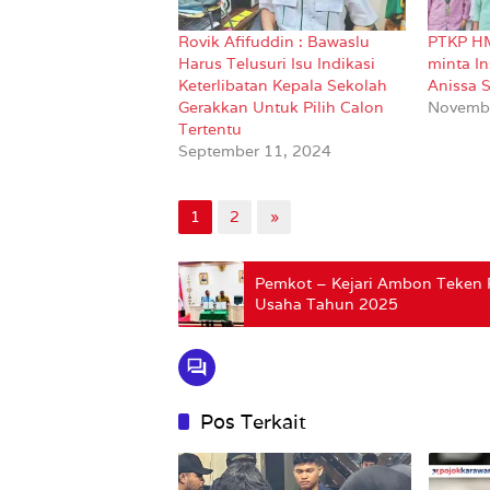
Rovik Afifuddin : Bawaslu
PTKP H
Harus Telusuri Isu Indikasi
minta I
Keterlibatan Kepala Sekolah
Anissa 
Gerakkan Untuk Pilih Calon
Novembe
Tertentu
September 11, 2024
1
2
»
Pemkot – Kejari Ambon Teken 
Usaha Tahun 2025
Pos Terkait