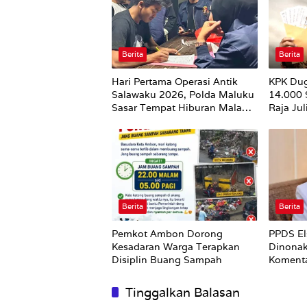
Berita
Berita
Hari Pertama Operasi Antik
KPK Du
Salawaku 2026, Polda Maluku
14.000
Sasar Tempat Hiburan Malam
Raja Ju
di Ambon
Utuh
Berita
Berita
Pemkot Ambon Dorong
PPDS El
Kesadaran Warga Terapkan
Dinonak
Disiplin Buang Sampah
Komenta
Nirempa
Tinggalkan Balasan