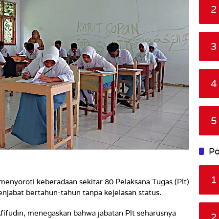
2
3
4
5
Po
1
nyoroti keberadaan sekitar 80 Pelaksana Tugas (Plt)
jabat bertahun-tahun tanpa kejelasan status.
fifudin, menegaskan bahwa jabatan Plt seharusnya
2