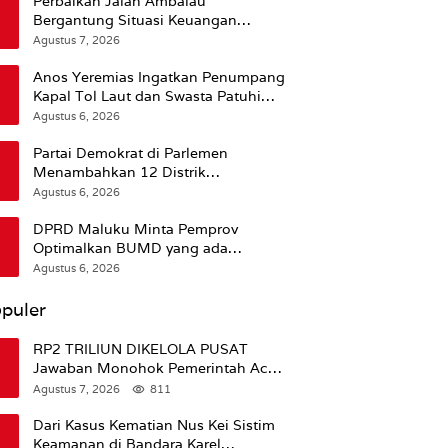
Perbaikan Jalan Ambalau
Bergantung Situasi Keuangan
Pemprov Maluku
Agustus 7, 2026
Anos Yeremias Ingatkan Penumpang
Kapal Tol Laut dan Swasta Patuhi
Peringatan BMKG
Agustus 6, 2026
Partai Demokrat di Parlemen
Menambahkan 12 Distrik
Pendukung Trump
Agustus 6, 2026
DPRD Maluku Minta Pemprov
Optimalkan BUMD yang ada
Ketimbang Menambah Baru
Agustus 6, 2026
puler
RP2 TRILIUN DIKELOLA PUSAT
Jawaban Monohok Pemerintah Aceh
Usai Disorot Mentan Amran Soal
Agustus 7, 2026
811
Dana Pertanian
Dari Kasus Kematian Nus Kei Sistim
Keamanan di Bandara Karel