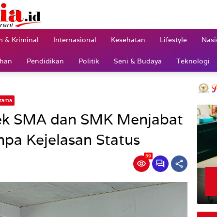
 & Kriminal
Internasional
Kesehatan
Lifestyle
Nasi
ahan
Pendidikan
Politik
Seni & Budaya
Teknologi
tama
sek SMA dan SMK Menjabat
pa Kejelasan Status
59