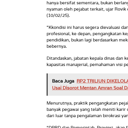
hanya bersifat sementara, bukan berla
nyaman oleh pejabat terkait, ujar Rov
(10/02/25).
“Kkondisi ini harus segera dievaluasi da
profesional, ke depan, pengangkatan ke
pendidikan, bukan lagi berdasarkan meka
bebernya.
Ditandaskan, jabatan kepala dinas dan ke
kapasitas manajerial, pemahaman visi p
Baca Juga
RP2 TRILIUN DIKELOL
Usai Disorot Mentan Amran Soal D
Menurutnya, praktik pengangkatan peja
banyak pegawai yang telah meniti karir 
dari luar tanpa pengalaman birokrasi y
“DPRD dan Pemerintah Provinsi akan fo