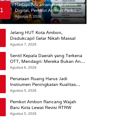
Hadapi Ancaman Radikalisme
1
Digital, Pemkot Ambon Perkuat
Peran Keluarga
Agustus 7, 2026
Jelang HUT Kota Ambon,
Disdukcapil Gelar Nikah Massal
Agustus 7, 2026
Sentil Kepala Daerah yang Terkena
OTT, Mendagri: Mereka Bukan Anak
Kemarin Sore
Agustus 6, 2026
Penataan Ruang Harus Jadi
Instrumen Peningkatan Kualitas
Hidup Masyarakat, Wattimena:
Agustus 5, 2026
Revisi RT-RW Ditetapkan Pemkot
Susun RDTR Sebagai Dasar Hukum
Pemkot Ambon Rancang Wajah
Baru Kota Lewat Revisi RTRW
Agustus 5, 2026