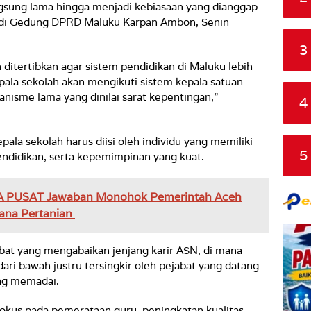
ngsung lama hingga menjadi kebiasaan yang dianggap
ik di Gedung DPRD Maluku Karpan Ambon, Senin
3
n ditertibkan agar sistem pendidikan di Maluku lebih
pala sekolah akan mengikuti sistem kepala satuan
nisme lama yang dinilai sarat kepentingan,”
4
pala sekolah harus diisi oleh individu yang memiliki
5
endidikan, serta kepemimpinan yang kuat.
A PUSAT Jawaban Monohok Pemerintah Aceh
ana Pertanian
bat yang mengabaikan jenjang karir ASN, di mana
dari bawah justru tersingkir oleh pejabat yang datang
ang memadai.
kus pada pemerataan guru, peningkatan kualitas