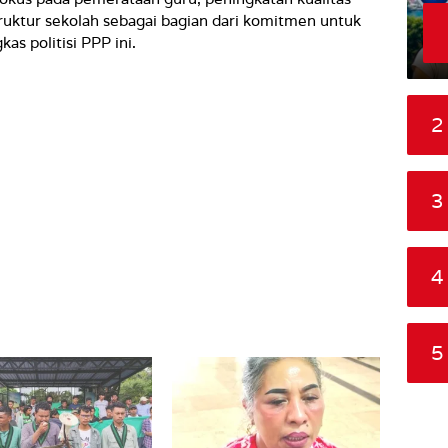
truktur sekolah sebagai bagian dari komitmen untuk
s politisi PPP ini.
2
3
4
5