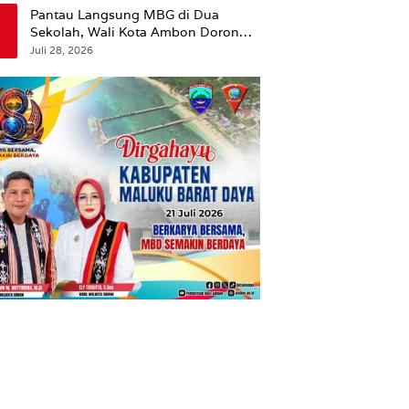
Pantau Langsung MBG di Dua
Sekolah, Wali Kota Ambon Dorong
Pemerataan Hingga Wilayah
Juli 28, 2026
Leitimur Selatan