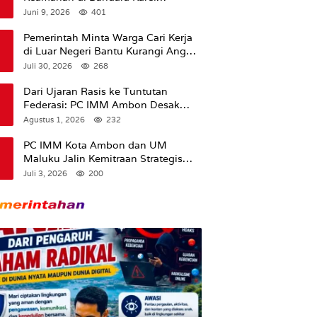
Sadsuitubun Langgur
Juni 9, 2026
401
Dipertanyakan
Pemerintah Minta Warga Cari Kerja
di Luar Negeri Bantu Kurangi Angka
Pengangguran
Juli 30, 2026
268
Dari Ujaran Rasis ke Tuntutan
Federasi: PC IMM Ambon Desak
Klarifikasi Presiden dan Imbau
Agustus 1, 2026
232
Tunda Pengibaran Bendera Merah
Putih Di Maluku.
PC IMM Kota Ambon dan UM
Maluku Jalin Kemitraan Strategis
untuk Cetak Kader Pencerah Bangsa
Juli 3, 2026
200
“Membangun Peradaban dari
Kampus”