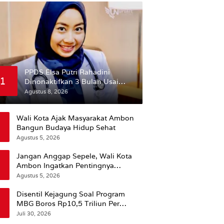
PPDS Elsa Putri Rahadini
1
Dinonaktifkan 3 Bulan Usai
Komentar yang Dinilai
Agustus 8, 2026
Nirempati ke Pasien BPJS
Wali Kota Ajak Masyarakat Ambon
Bangun Budaya Hidup Sehat
Agustus 5, 2026
Jangan Anggap Sepele, Wali Kota
Ambon Ingatkan Pentingnya
Perencanaan Kesehatan
Agustus 5, 2026
Disentil Kejagung Soal Program
MBG Boros Rp10,5 Triliun Per
Tahun, Kepala BGN Sudaryono Beri
Juli 30, 2026
Penjelasan