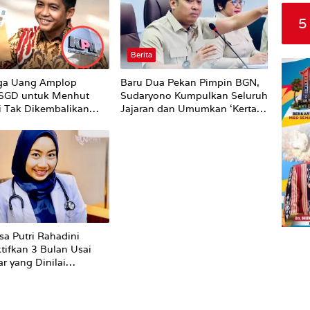
5
Berita
ga Uang Amplop
Baru Dua Pekan Pimpin BGN,
 SGD untuk Menhut
Sudaryono Kumpulkan Seluruh
li Tak Dikembalikan
Jajaran dan Umumkan ‘Kertas
Putih’ Pungli dan Pemerasan
Supplier harus Berhenti
Sekarang
sa Putri Rahadini
tifkan 3 Bulan Usai
r yang Dinilai
ti ke Pasien BPJS