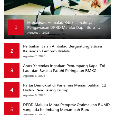
Mahasiswa Ambalau Kritik Lemahnya
1
Pengawasan DPRD Maluku Dapil Buru-
Bursel Terhadap Proses Perubahan Status
Agustus 7, 2026
Jalan
Perbaikan Jalan Ambalau Bergantung Situasi
2
Keuangan Pemprov Maluku
Agustus 7, 2026
Anos Yeremias Ingatkan Penumpang Kapal Tol
3
Laut dan Swasta Patuhi Peringatan BMKG
Agustus 6, 2026
Partai Demokrat di Parlemen Menambahkan 12
4
Distrik Pendukung Trump
Agustus 6, 2026
DPRD Maluku Minta Pemprov Optimalkan BUMD
5
yang ada Ketimbang Menambah Baru
Agustus 6, 2026