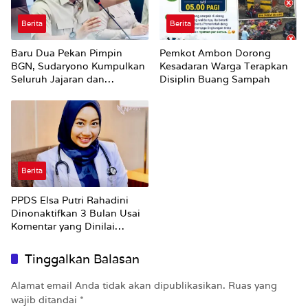
Berita
Berita
Baru Dua Pekan Pimpin
Pemkot Ambon Dorong
BGN, Sudaryono Kumpulkan
Kesadaran Warga Terapkan
Seluruh Jajaran dan
Disiplin Buang Sampah
Umumkan ‘Kertas Putih’
Pungli dan Pemerasan
Supplier harus Berhenti
Sekarang
Berita
PPDS Elsa Putri Rahadini
Dinonaktifkan 3 Bulan Usai
Komentar yang Dinilai
Nirempati ke Pasien BPJS
Tinggalkan Balasan
Alamat email Anda tidak akan dipublikasikan.
Ruas yang
wajib ditandai
*