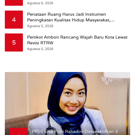
Agustus 6, 2026
Penataan Ruang Harus Jadi Instrumen
4
Peningkatan Kualitas Hidup Masyarakat,
Wattimena: Revisi RT-RW Ditetapkan Pemkot
Agustus 5, 2026
Susun RDTR Sebagai Dasar Hukum
Pemkot Ambon Rancang Wajah Baru Kota Lewat
5
Revisi RTRW
Agustus 5, 2026
PPDS Elsa Putri Rahadini Dinonaktifkan 3