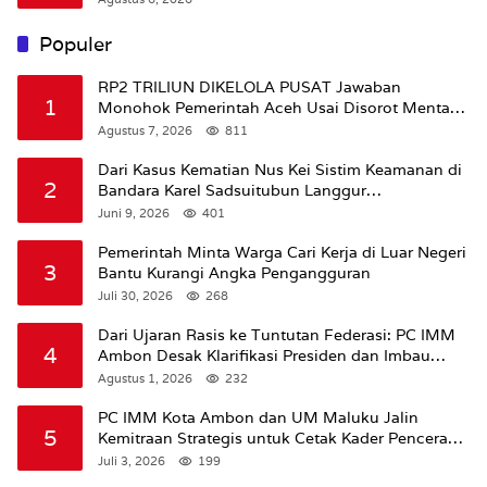
Populer
RP2 TRILIUN DIKELOLA PUSAT Jawaban
1
Monohok Pemerintah Aceh Usai Disorot Mentan
Amran Soal Dana Pertanian
Agustus 7, 2026
811
Dari Kasus Kematian Nus Kei Sistim Keamanan di
2
Bandara Karel Sadsuitubun Langgur
Dipertanyakan
Juni 9, 2026
401
Pemerintah Minta Warga Cari Kerja di Luar Negeri
3
Bantu Kurangi Angka Pengangguran
Juli 30, 2026
268
Dari Ujaran Rasis ke Tuntutan Federasi: PC IMM
4
Ambon Desak Klarifikasi Presiden dan Imbau
Tunda Pengibaran Bendera Merah Putih Di
Agustus 1, 2026
232
Maluku.
PC IMM Kota Ambon dan UM Maluku Jalin
5
Kemitraan Strategis untuk Cetak Kader Pencerah
Bangsa “Membangun Peradaban dari Kampus”
Juli 3, 2026
199