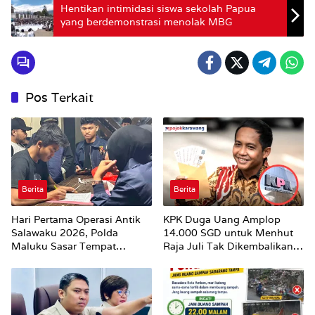
Hentikan intimidasi siswa sekolah Papua
yang berdemonstrasi menolak MBG
Pos Terkait
Berita
Berita
Hari Pertama Operasi Antik
KPK Duga Uang Amplop
Salawaku 2026, Polda
14.000 SGD untuk Menhut
Maluku Sasar Tempat
Raja Juli Tak Dikembalikan
Hiburan Malam di Ambon
Utuh