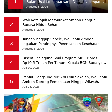
1
Bulan Usai Komentar yang Dinilai Nirempati
ke Pasien BPJS
Agustus 8, 2026
Wali Kota Ajak Masyarakat Ambon Bangun
2
Budaya Hidup Sehat
Agustus 5, 2026
Jangan Anggap Sepele, Wali Kota Ambon
3
Ingatkan Pentingnya Perencanaan Kesehatan
Agustus 5, 2026
Disentil Kejagung Soal Program MBG Boros
4
Rp10,5 Triliun Per Tahun, Kepala BGN Sudaryono
Beri Penjelasan
Juli 30, 2026
Pantau Langsung MBG di Dua Sekolah, Wali Kota
5
Ambon Dorong Pemerataan Hingga Wilayah
Leitimur Selatan
Juli 28, 2026