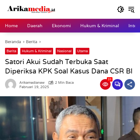
Langsung
ke
konten
Home
Daerah
Ekonomi
Hukum & Kriminal
Inter
Beranda
Berita
Berita
Hukum & Kriminal
Nasional
Utama
Satori Akui Sudah Terbuka Saat
Diperiksa KPK Soal Kasus Dana CSR BI
33
Arikamedianew
2 Min Baca
Februari 19, 2025