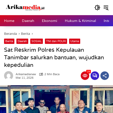
Langsung
ke
konten
Home
Daerah
Ekonomi
Hukum & Kriminal
Inter
Beranda
Berita
Berita
Daerah
SOSIAL
TNI dan POLRI
Utama
Sat Reskrim Polres Kepulauan
Tanimbar salurkan bantuan, wujudkan
kepedulian
29
Arikamedianew
2 Min Baca
Mei 11, 2026