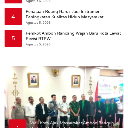
Agustus 6, 2026
Penataan Ruang Harus Jadi Instrumen
4
Peningkatan Kualitas Hidup Masyarakat,
Wattimena: Revisi RT-RW Ditetapkan Pemkot
Agustus 5, 2026
Susun RDTR Sebagai Dasar Hukum
Pemkot Ambon Rancang Wajah Baru Kota Lewat
5
Revisi RTRW
Agustus 5, 2026
Wali Kota Ajak Masyarakat Ambon Bangun
1