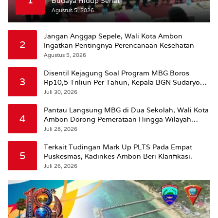
Budaya Hidup Sehat
Agustus 5, 2026
Jangan Anggap Sepele, Wali Kota Ambon
2
Ingatkan Pentingnya Perencanaan Kesehatan
Agustus 5, 2026
Disentil Kejagung Soal Program MBG Boros
3
Rp10,5 Triliun Per Tahun, Kepala BGN Sudaryono
Beri Penjelasan
Juli 30, 2026
Pantau Langsung MBG di Dua Sekolah, Wali Kota
4
Ambon Dorong Pemerataan Hingga Wilayah
Leitimur Selatan
Juli 28, 2026
Terkait Tudingan Mark Up PLTS Pada Empat
5
Puskesmas, Kadinkes Ambon Beri Klarifikasi.
Juli 26, 2026