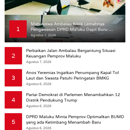
Mahasiswa Ambalau Kritik Lemahnya
1
Pengawasan DPRD Maluku Dapil Buru-
Bursel Terhadap Proses Perubahan Status
Agustus 7, 2026
Jalan
Perbaikan Jalan Ambalau Bergantung Situasi
2
Keuangan Pemprov Maluku
Agustus 7, 2026
Anos Yeremias Ingatkan Penumpang Kapal Tol
3
Laut dan Swasta Patuhi Peringatan BMKG
Agustus 6, 2026
Partai Demokrat di Parlemen Menambahkan 12
4
Distrik Pendukung Trump
Agustus 6, 2026
DPRD Maluku Minta Pemprov Optimalkan BUMD
5
yang ada Ketimbang Menambah Baru
Agustus 6, 2026