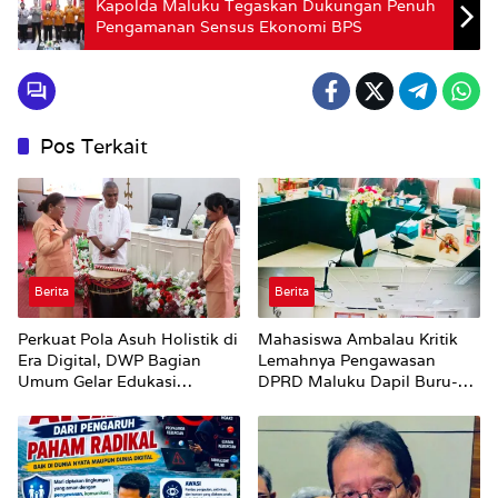
Kapolda Maluku Tegaskan Dukungan Penuh
Pengamanan Sensus Ekonomi BPS
Pos Terkait
Berita
Berita
Perkuat Pola Asuh Holistik di
Mahasiswa Ambalau Kritik
Era Digital, DWP Bagian
Lemahnya Pengawasan
Umum Gelar Edukasi
DPRD Maluku Dapil Buru-
Parenting Bagi Orang Tua
Bursel Terhadap Proses
Perubahan Status Jalan