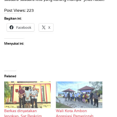
Post Views:
223
Bagikan ini:
Facebook
X
Menyukai ini:
Related
Berkas dinyatakan
Wali Kota Ambon
lengkap, Sat Reskrim
Apresiasi Pemerintah