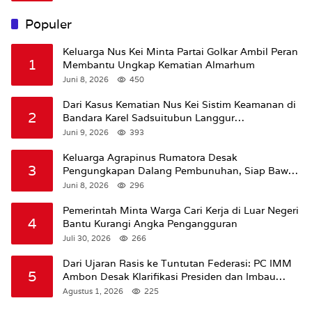
Populer
Keluarga Nus Kei Minta Partai Golkar Ambil Peran
1
Membantu Ungkap Kematian Almarhum
Juni 8, 2026
450
Dari Kasus Kematian Nus Kei Sistim Keamanan di
2
Bandara Karel Sadsuitubun Langgur
Dipertanyakan
Juni 9, 2026
393
Keluarga Agrapinus Rumatora Desak
3
Pengungkapan Dalang Pembunuhan, Siap Bawa
Kasus ke Komisi III DPR RI
Juni 8, 2026
296
Pemerintah Minta Warga Cari Kerja di Luar Negeri
4
Bantu Kurangi Angka Pengangguran
Juli 30, 2026
266
Dari Ujaran Rasis ke Tuntutan Federasi: PC IMM
5
Ambon Desak Klarifikasi Presiden dan Imbau
Tunda Pengibaran Bendera Merah Putih Di
Agustus 1, 2026
225
Maluku.