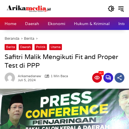
Langsung
ke
konten
Home
Daerah
Ekonomi
Hukum & Kriminal
Inter
Beranda
Berita
Berita
Daerah
Politik
Utama
Safitri Malik Mengikuti Fit and Proper
Test di PPP
82
Arikamedianew
1 Min Baca
Juli 5, 2024