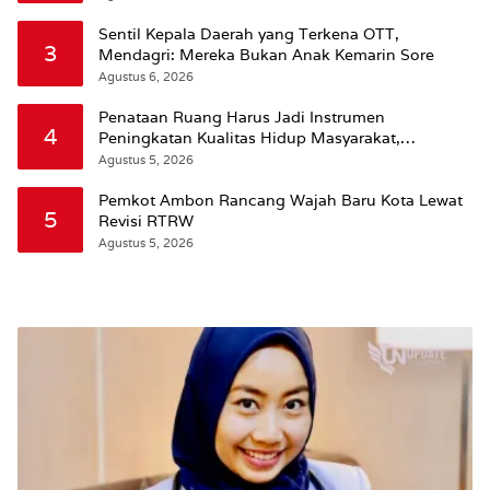
Sentil Kepala Daerah yang Terkena OTT,
3
Mendagri: Mereka Bukan Anak Kemarin Sore
Agustus 6, 2026
Penataan Ruang Harus Jadi Instrumen
4
Peningkatan Kualitas Hidup Masyarakat,
Wattimena: Revisi RT-RW Ditetapkan Pemkot
Agustus 5, 2026
Susun RDTR Sebagai Dasar Hukum
Pemkot Ambon Rancang Wajah Baru Kota Lewat
5
Revisi RTRW
Agustus 5, 2026