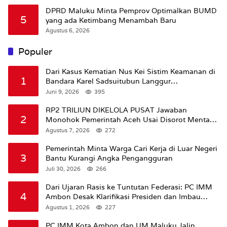
DPRD Maluku Minta Pemprov Optimalkan BUMD
5
yang ada Ketimbang Menambah Baru
Agustus 6, 2026
Populer
Dari Kasus Kematian Nus Kei Sistim Keamanan di
1
Bandara Karel Sadsuitubun Langgur
Dipertanyakan
Juni 9, 2026
395
RP2 TRILIUN DIKELOLA PUSAT Jawaban
2
Monohok Pemerintah Aceh Usai Disorot Mentan
Amran Soal Dana Pertanian
Agustus 7, 2026
272
Pemerintah Minta Warga Cari Kerja di Luar Negeri
3
Bantu Kurangi Angka Pengangguran
Juli 30, 2026
266
Dari Ujaran Rasis ke Tuntutan Federasi: PC IMM
4
Ambon Desak Klarifikasi Presiden dan Imbau
Tunda Pengibaran Bendera Merah Putih Di
Agustus 1, 2026
227
Maluku.
PC IMM Kota Ambon dan UM Maluku Jalin