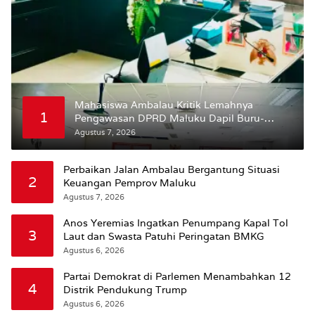
Mahasiswa Ambalau Kritik Lemahnya
1
Pengawasan DPRD Maluku Dapil Buru-
Bursel Terhadap Proses Perubahan Status
Agustus 7, 2026
Jalan
Perbaikan Jalan Ambalau Bergantung Situasi
2
Keuangan Pemprov Maluku
Agustus 7, 2026
Anos Yeremias Ingatkan Penumpang Kapal Tol
3
Laut dan Swasta Patuhi Peringatan BMKG
Agustus 6, 2026
Partai Demokrat di Parlemen Menambahkan 12
4
Distrik Pendukung Trump
Agustus 6, 2026