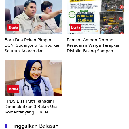
Berita
Berita
Baru Dua Pekan Pimpin
Pemkot Ambon Dorong
BGN, Sudaryono Kumpulkan
Kesadaran Warga Terapkan
Seluruh Jajaran dan
Disiplin Buang Sampah
Umumkan ‘Kertas Putih’
Pungli dan Pemerasan
Supplier harus Berhenti
Sekarang
Berita
PPDS Elsa Putri Rahadini
Dinonaktifkan 3 Bulan Usai
Komentar yang Dinilai
Nirempati ke Pasien BPJS
Tinggalkan Balasan