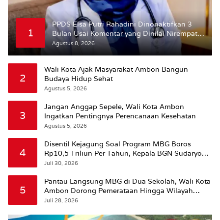
PPDS Elsa Putri Rahadini Dinonaktifkan 3
1
Bulan Usai Komentar yang Dinilai Nirempati
ke Pasien BPJS
Agustus 8, 2026
Wali Kota Ajak Masyarakat Ambon Bangun
2
Budaya Hidup Sehat
Agustus 5, 2026
Jangan Anggap Sepele, Wali Kota Ambon
3
Ingatkan Pentingnya Perencanaan Kesehatan
Agustus 5, 2026
Disentil Kejagung Soal Program MBG Boros
4
Rp10,5 Triliun Per Tahun, Kepala BGN Sudaryono
Beri Penjelasan
Juli 30, 2026
Pantau Langsung MBG di Dua Sekolah, Wali Kota
5
Ambon Dorong Pemerataan Hingga Wilayah
Leitimur Selatan
Juli 28, 2026