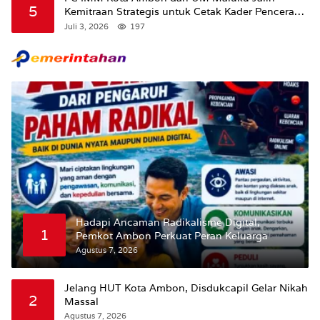
5
Kemitraan Strategis untuk Cetak Kader Pencerah
Bangsa “Membangun Peradaban dari Kampus”
Juli 3, 2026
197
Hadapi Ancaman Radikalisme Digital,
1
Pemkot Ambon Perkuat Peran Keluarga
Agustus 7, 2026
Jelang HUT Kota Ambon, Disdukcapil Gelar Nikah
2
Massal
Agustus 7, 2026