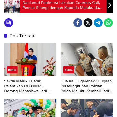
Danlanud Pattimura Lakukan Courtesy Call,
Pererat Sinergi dengan Kapolda Maluku dan
Danlantamal IX Ambon
Pos Terkait
Berita
Berita
Sekda Maluku Hadiri
Dua Kali Digerebek? Dugaan
Pelantikan DPD IMM,
Perselingkuhan Polwan
Dorong Mahasiswa Jadi
Polda Maluku Kembali Jadi
Agen Perubahan dan Mitra
Sorotan
Strategis Pemerintah