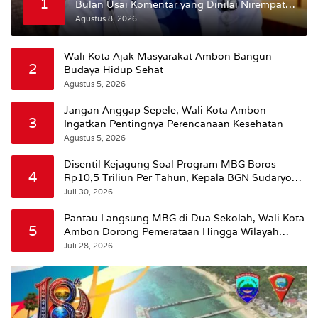
1
Bulan Usai Komentar yang Dinilai Nirempati
ke Pasien BPJS
Agustus 8, 2026
Wali Kota Ajak Masyarakat Ambon Bangun
2
Budaya Hidup Sehat
Agustus 5, 2026
Jangan Anggap Sepele, Wali Kota Ambon
3
Ingatkan Pentingnya Perencanaan Kesehatan
Agustus 5, 2026
Disentil Kejagung Soal Program MBG Boros
4
Rp10,5 Triliun Per Tahun, Kepala BGN Sudaryono
Beri Penjelasan
Juli 30, 2026
Pantau Langsung MBG di Dua Sekolah, Wali Kota
5
Ambon Dorong Pemerataan Hingga Wilayah
Leitimur Selatan
Juli 28, 2026