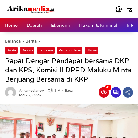
Langsung
ke
konten
Home
Daerah
Ekonomi
Hukum & Kriminal
Inter
Beranda
Berita
Berita
Daerah
Ekonomi
Parlementaria
Utama
Rapat Dengar Pendapat bersama DKP
dan KPS, Komisi II DPRD Maluku Minta
Berjuang Bersama di KKP
41
Arikamedianew
3 Min Baca
Mei 27, 2025