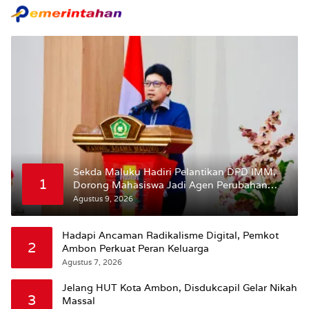
Sekda Maluku Hadiri Pelantikan DPD IMM,
1
Dorong Mahasiswa Jadi Agen Perubahan
dan Mitra Strategis Pemerintah
Agustus 9, 2026
Hadapi Ancaman Radikalisme Digital, Pemkot
2
Ambon Perkuat Peran Keluarga
Agustus 7, 2026
Jelang HUT Kota Ambon, Disdukcapil Gelar Nikah
3
Massal