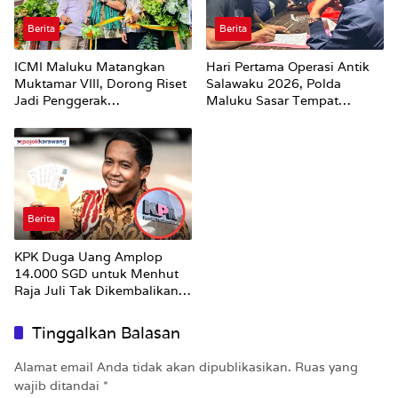
Berita
Berita
ICMI Maluku Matangkan
Hari Pertama Operasi Antik
Muktamar VIII, Dorong Riset
Salawaku 2026, Polda
Jadi Penggerak
Maluku Sasar Tempat
Pembangunan
Hiburan Malam di Ambon
Berita
KPK Duga Uang Amplop
14.000 SGD untuk Menhut
Raja Juli Tak Dikembalikan
Utuh
Tinggalkan Balasan
Alamat email Anda tidak akan dipublikasikan.
Ruas yang
wajib ditandai
*