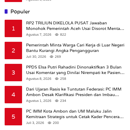
Populer
RP2 TRILIUN DIKELOLA PUSAT Jawaban
1
Monohok Pemerintah Aceh Usai Disorot Mentan
Amran Soal Dana Pertanian
Agustus 7, 2026
822
Pemerintah Minta Warga Cari Kerja di Luar Negeri
2
Bantu Kurangi Angka Pengangguran
Juli 30, 2026
269
PPDS Elsa Putri Rahadini Dinonaktifkan 3 Bulan
3
Usai Komentar yang Dinilai Nirempati ke Pasien
BPJS
Agustus 8, 2026
258
Dari Ujaran Rasis ke Tuntutan Federasi: PC IMM
4
Ambon Desak Klarifikasi Presiden dan Imbau
Tunda Pengibaran Bendera Merah Putih Di
Agustus 1, 2026
234
Maluku.
PC IMM Kota Ambon dan UM Maluku Jalin
5
Kemitraan Strategis untuk Cetak Kader Pencerah
Bangsa “Membangun Peradaban dari Kampus”
Juli 3, 2026
200