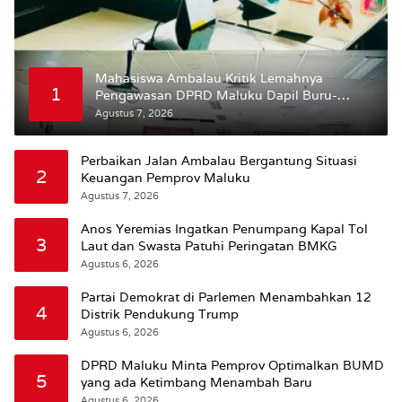
Mahasiswa Ambalau Kritik Lemahnya
1
Pengawasan DPRD Maluku Dapil Buru-
Bursel Terhadap Proses Perubahan Status
Agustus 7, 2026
Jalan
Perbaikan Jalan Ambalau Bergantung Situasi
2
Keuangan Pemprov Maluku
Agustus 7, 2026
Anos Yeremias Ingatkan Penumpang Kapal Tol
3
Laut dan Swasta Patuhi Peringatan BMKG
Agustus 6, 2026
Partai Demokrat di Parlemen Menambahkan 12
4
Distrik Pendukung Trump
Agustus 6, 2026
DPRD Maluku Minta Pemprov Optimalkan BUMD
5
yang ada Ketimbang Menambah Baru
Agustus 6, 2026