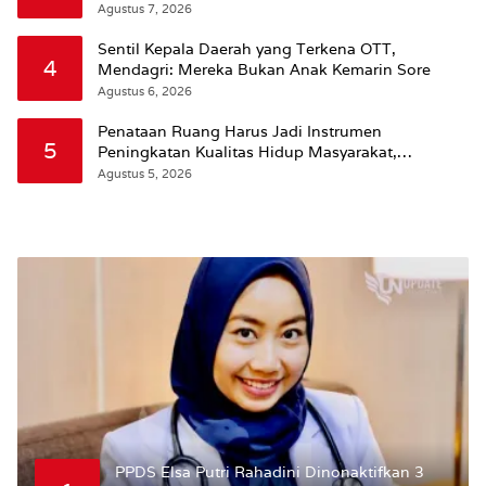
Agustus 7, 2026
Sentil Kepala Daerah yang Terkena OTT,
4
Mendagri: Mereka Bukan Anak Kemarin Sore
Agustus 6, 2026
Penataan Ruang Harus Jadi Instrumen
5
Peningkatan Kualitas Hidup Masyarakat,
Wattimena: Revisi RT-RW Ditetapkan Pemkot
Agustus 5, 2026
Susun RDTR Sebagai Dasar Hukum
PPDS Elsa Putri Rahadini Dinonaktifkan 3