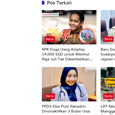
Pos Terkait
Berita
Berita
KPK Duga Uang Amplop
Baru Du
14.000 SGD untuk Menhut
Sudaryo
Raja Juli Tak Dikembalikan
Jajaran
Utuh
Putih’ 
Supplie
Sekara
Berita
Berita
PPDS Elsa Putri Rahadini
LRT Kel
Dinonaktifkan 3 Bulan Usai
Manggar