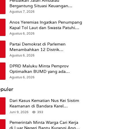
Perbaikan Jalan Ambalau
Bergantung Situasi Keuangan
Pemprov Maluku
Agustus 7, 2026
Anos Yeremias Ingatkan Penumpang
Kapal Tol Laut dan Swasta Patuhi
Peringatan BMKG
Agustus 6, 2026
Partai Demokrat di Parlemen
Menambahkan 12 Distrik
Pendukung Trump
Agustus 6, 2026
DPRD Maluku Minta Pemprov
Optimalkan BUMD yang ada
Ketimbang Menambah Baru
Agustus 6, 2026
puler
Dari Kasus Kematian Nus Kei Sistim
Keamanan di Bandara Karel
Sadsuitubun Langgur
Juni 9, 2026
393
Dipertanyakan
Pemerintah Minta Warga Cari Kerja
di Luar Negeri Bantu Kurangi Angka