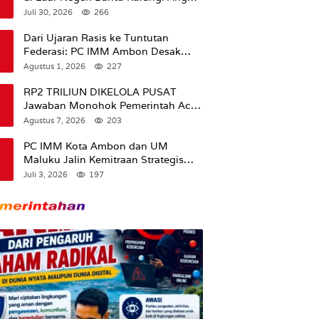
Pengangguran
Juli 30, 2026
266
Dari Ujaran Rasis ke Tuntutan
Federasi: PC IMM Ambon Desak
Klarifikasi Presiden dan Imbau
Agustus 1, 2026
227
Tunda Pengibaran Bendera Merah
Putih Di Maluku.
RP2 TRILIUN DIKELOLA PUSAT
Jawaban Monohok Pemerintah Aceh
Usai Disorot Mentan Amran Soal
Agustus 7, 2026
203
Dana Pertanian
PC IMM Kota Ambon dan UM
Maluku Jalin Kemitraan Strategis
untuk Cetak Kader Pencerah Bangsa
Juli 3, 2026
197
“Membangun Peradaban dari
Kampus”