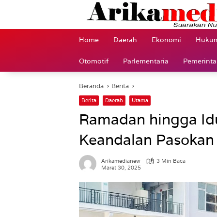
Langsung
ke
konten
Home
Daerah
Ekonomi
Hukum
Otomotif
Parlementaria
Pemerint
Beranda
Berita
Berita
Daerah
Utama
Ramadan hingga Idul
Keandalan Pasokan 
Arikamedianew
3 Min Baca
Maret 30, 2025