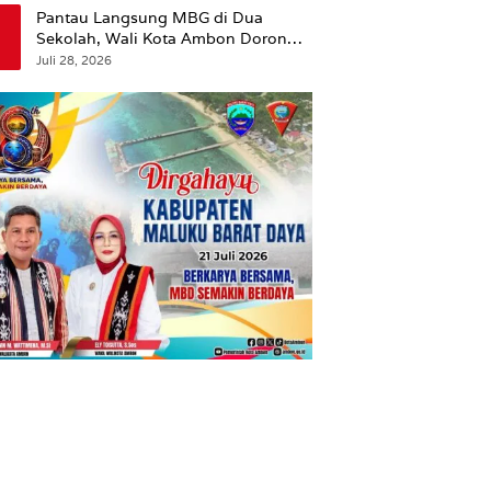
Pantau Langsung MBG di Dua
Sekolah, Wali Kota Ambon Dorong
Pemerataan Hingga Wilayah
Juli 28, 2026
Leitimur Selatan