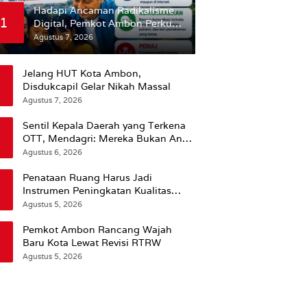
Hadapi Ancaman Radikalisme
1
Digital, Pemkot Ambon Perkuat
Peran Keluarga
Agustus 7, 2026
Jelang HUT Kota Ambon,
Disdukcapil Gelar Nikah Massal
Agustus 7, 2026
Sentil Kepala Daerah yang Terkena
OTT, Mendagri: Mereka Bukan Anak
Kemarin Sore
Agustus 6, 2026
Penataan Ruang Harus Jadi
Instrumen Peningkatan Kualitas
Hidup Masyarakat, Wattimena:
Agustus 5, 2026
Revisi RT-RW Ditetapkan Pemkot
Susun RDTR Sebagai Dasar Hukum
Pemkot Ambon Rancang Wajah
Baru Kota Lewat Revisi RTRW
Agustus 5, 2026