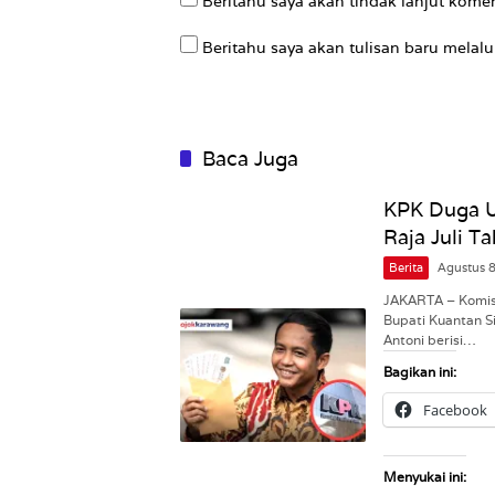
Beritahu saya akan tindak lanjut komen
Beritahu saya akan tulisan baru melalui
Baca Juga
KPK Duga 
Raja Juli T
Berita
Agustus 
JAKARTA – Komis
Bupati Kuantan S
Antoni berisi…
Bagikan ini:
Facebook
Menyukai ini: