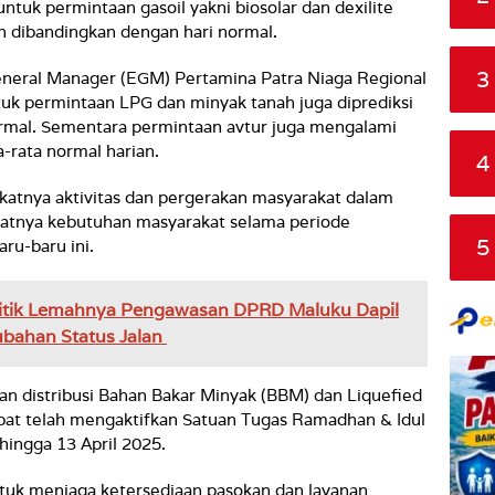
 untuk permintaan gasoil yakni biosolar dan dexilite
 dibandingkan dengan hari normal.
3
General Manager (EGM) Pertamina Patra Niaga Regional
uk permintaan LPG dan minyak tanah juga diprediksi
ormal. Sementara permintaan avtur juga mengalami
a-rata normal harian.
4
katnya aktivitas dan pergerakan masyarakat dalam
gkatnya kebutuhan masyarakat selama periode
5
aru-baru ini.
itik Lemahnya Pengawasan DPRD Maluku Dapil
ubahan Status Jalan
n distribusi Bahan Bakar Minyak (BBM) dan Liquefied
at telah mengaktifkan Satuan Tugas Ramadhan & Idul
 hingga 13 April 2025.
tuk menjaga ketersediaan pasokan dan layanan