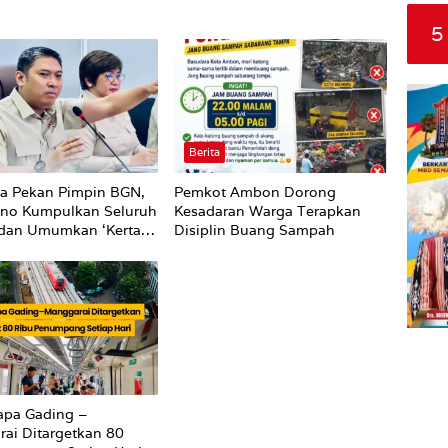
5
Berita
a Pekan Pimpin BGN,
Pemkot Ambon Dorong
no Kumpulkan Seluruh
Kesadaran Warga Terapkan
 dan Umumkan ‘Kertas
Disiplin Buang Sampah
Pungli dan Pemerasan
r harus Berhenti
ng
apa Gading –
ai Ditargetkan 80