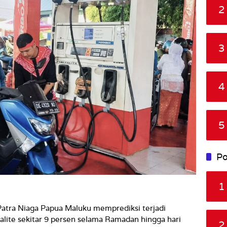
2
3
4
5
Po
1
atra Niaga Papua Maluku memprediksi terjadi
lite sekitar 9 persen selama Ramadan hingga hari
2