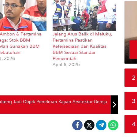
Ambon & Pertamina
Jelang Arus Balik di Maluku,
iaga: Stok BBM
Pertamina Pastikan
 Mari Gunakan BBM
Ketersediaan dan Kualitas
Kebutuhan
BBM Sesuai Standar
1, 2026
Pemerintah
April 6, 2025
2
3
teng Jadi Objek Penelitian Kajian Arsitektur Gereja
4