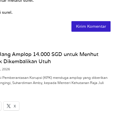
tar melalui surel.
 surel.
Uang Amplop 14.000 SGD untuk Menhut
ak Dikembalikan Utuh
8, 2026
i Pemberantasan Korupsi (KPK) menduga amplop yang diberikan
ingingi, Suhardiman Amby, kepada Menteri Kehutanan Raja Juli
X