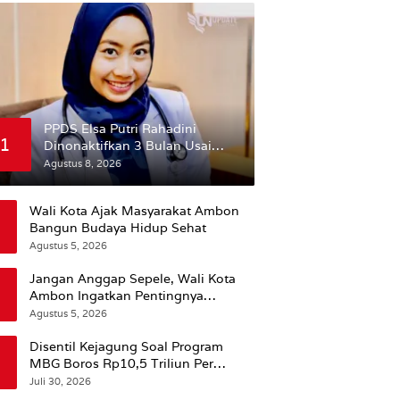
PPDS Elsa Putri Rahadini
1
Dinonaktifkan 3 Bulan Usai
Komentar yang Dinilai
Agustus 8, 2026
Nirempati ke Pasien BPJS
Wali Kota Ajak Masyarakat Ambon
Bangun Budaya Hidup Sehat
Agustus 5, 2026
Jangan Anggap Sepele, Wali Kota
Ambon Ingatkan Pentingnya
Perencanaan Kesehatan
Agustus 5, 2026
Disentil Kejagung Soal Program
MBG Boros Rp10,5 Triliun Per
Tahun, Kepala BGN Sudaryono Beri
Juli 30, 2026
Penjelasan