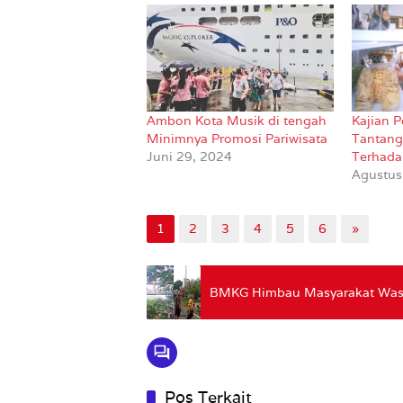
Ambon Kota Musik di tengah
Kajian 
Minimnya Promosi Pariwisata
Tantang
Juni 29, 2024
Terhada
Agustus
1
2
3
4
5
6
»
BMKG Himbau Masyarakat Wasp
Pos Terkait