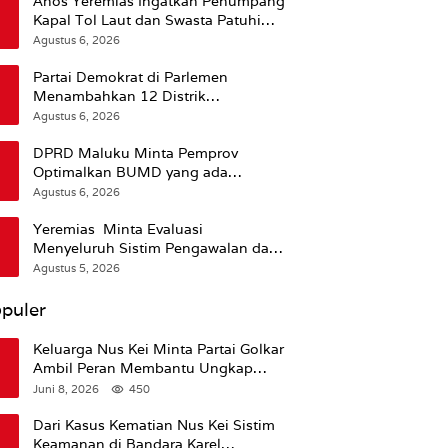
Anos Yeremias Ingatkan Penumpang
Kapal Tol Laut dan Swasta Patuhi
Peringatan BMKG
Agustus 6, 2026
Partai Demokrat di Parlemen
Menambahkan 12 Distrik
Pendukung Trump
Agustus 6, 2026
DPRD Maluku Minta Pemprov
Optimalkan BUMD yang ada
Ketimbang Menambah Baru
Agustus 6, 2026
Yeremias Minta Evaluasi
Menyeluruh Sistim Pengawalan dan
Operasional Angkutan Kontainer
Agustus 5, 2026
puler
Keluarga Nus Kei Minta Partai Golkar
Ambil Peran Membantu Ungkap
Kematian Almarhum
Juni 8, 2026
450
Dari Kasus Kematian Nus Kei Sistim
Keamanan di Bandara Karel