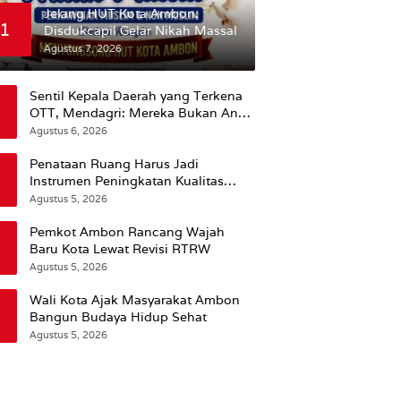
Jelang HUT Kota Ambon,
1
Disdukcapil Gelar Nikah Massal
Agustus 7, 2026
Sentil Kepala Daerah yang Terkena
OTT, Mendagri: Mereka Bukan Anak
Kemarin Sore
Agustus 6, 2026
Penataan Ruang Harus Jadi
Instrumen Peningkatan Kualitas
Hidup Masyarakat, Wattimena:
Agustus 5, 2026
Revisi RT-RW Ditetapkan Pemkot
Susun RDTR Sebagai Dasar Hukum
Pemkot Ambon Rancang Wajah
Baru Kota Lewat Revisi RTRW
Agustus 5, 2026
Wali Kota Ajak Masyarakat Ambon
Bangun Budaya Hidup Sehat
Agustus 5, 2026