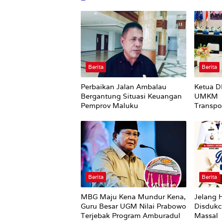
Berita
Berita
Perbaikan Jalan Ambalau
Ketua D
Bergantung Situasi Keuangan
UMKM B
Pemprov Maluku
Transpo
Berita
Berita
MBG Maju Kena Mundur Kena,
Jelang 
Guru Besar UGM Nilai Prabowo
Disdukc
Terjebak Program Amburadul
Massal