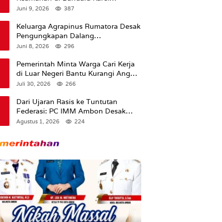
Sadsuitubun Langgur
Juni 9, 2026
387
Dipertanyakan
Keluarga Agrapinus Rumatora Desak
Pengungkapan Dalang
Pembunuhan, Siap Bawa Kasus ke
Juni 8, 2026
296
Komisi III DPR RI
Pemerintah Minta Warga Cari Kerja
di Luar Negeri Bantu Kurangi Angka
Pengangguran
Juli 30, 2026
266
Dari Ujaran Rasis ke Tuntutan
Federasi: PC IMM Ambon Desak
Klarifikasi Presiden dan Imbau
Agustus 1, 2026
224
Tunda Pengibaran Bendera Merah
Putih Di Maluku.