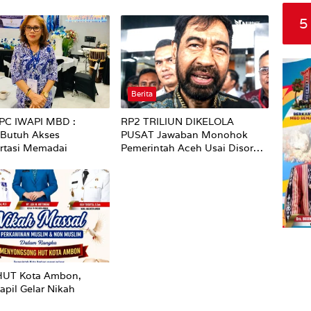
5
Berita
PC IWAPI MBD :
RP2 TRILIUN DIKELOLA
utuh Akses
PUSAT Jawaban Monohok
rtasi Memadai
Pemerintah Aceh Usai Disorot
Mentan Amran Soal Dana
Pertanian
HUT Kota Ambon,
apil Gelar Nikah