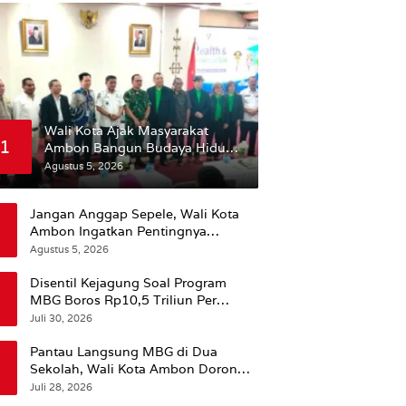
Wali Kota Ajak Masyarakat
1
Ambon Bangun Budaya Hidup
Sehat
Agustus 5, 2026
Jangan Anggap Sepele, Wali Kota
Ambon Ingatkan Pentingnya
Perencanaan Kesehatan
Agustus 5, 2026
Disentil Kejagung Soal Program
MBG Boros Rp10,5 Triliun Per
Tahun, Kepala BGN Sudaryono Beri
Juli 30, 2026
Penjelasan
Pantau Langsung MBG di Dua
Sekolah, Wali Kota Ambon Dorong
Pemerataan Hingga Wilayah
Juli 28, 2026
Leitimur Selatan