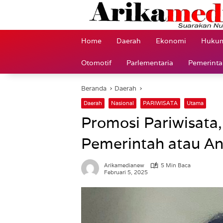
Langsung
ke
konten
Home
Daerah
Ekonomi
Hukum
Otomotif
Parlementaria
Pemerint
Beranda
Daerah
Daerah
Nasional
PARIWISATA
Utama
Promosi Pariwisata
Pemerintah atau An
Arikamedianew
5 Min Baca
Februari 5, 2025