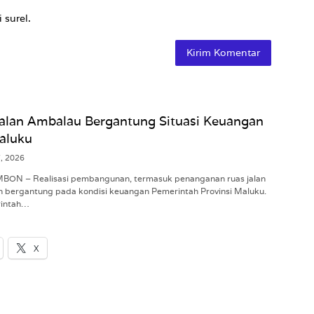
 surel.
Jalan Ambalau Bergantung Situasi Keuangan
aluku
7, 2026
AMBON – Realisasi pembangunan, termasuk penanganan ruas jalan
h bergantung pada kondisi keuangan Pemerintah Provinsi Maluku.
rintah…
X