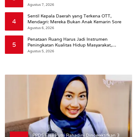
Agustus 7, 2026
Sentil Kepala Daerah yang Terkena OTT,
4
Mendagri: Mereka Bukan Anak Kemarin Sore
Agustus 6, 2026
Penataan Ruang Harus Jadi Instrumen
5
Peningkatan Kualitas Hidup Masyarakat,
Wattimena: Revisi RT-RW Ditetapkan Pemkot
Agustus 5, 2026
Susun RDTR Sebagai Dasar Hukum
PPDS Elsa Putri Rahadini Dinonaktifkan 3