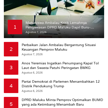
Mahasiswa Ambalau Kritik Lemahnya
1
Pengawasan DPRD Maluku Dapil Buru-
Bursel Terhadap Proses Perubahan Status
Agustus 7, 2026
Jalan
Perbaikan Jalan Ambalau Bergantung Situasi
2
Keuangan Pemprov Maluku
Agustus 7, 2026
Anos Yeremias Ingatkan Penumpang Kapal Tol
3
Laut dan Swasta Patuhi Peringatan BMKG
Agustus 6, 2026
Partai Demokrat di Parlemen Menambahkan 12
4
Distrik Pendukung Trump
Agustus 6, 2026
DPRD Maluku Minta Pemprov Optimalkan BUMD
5
yang ada Ketimbang Menambah Baru