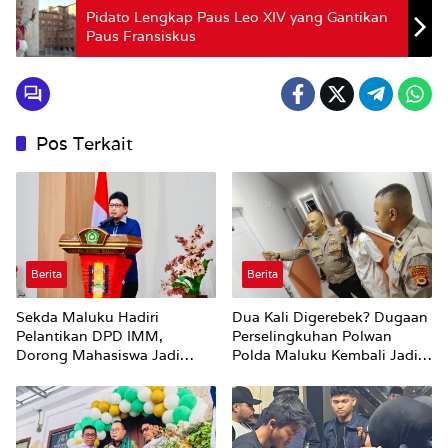
Pidato Lengkap Paus Leo XIV yang Gantikan
Paus Fransiskus
Pos Terkait
Berita
Berita
Sekda Maluku Hadiri
Dua Kali Digerebek? Dugaan
Pelantikan DPD IMM,
Perselingkuhan Polwan
Dorong Mahasiswa Jadi
Polda Maluku Kembali Jadi
Agen Perubahan dan Mitra
Sorotan
Strategis Pemerintah