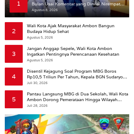
1
Bulan Usai Komentar yang Dinilai Nirempati
ke Pasien BPJS
Agustus 8, 2026
Wali Kota Ajak Masyarakat Ambon Bangun
2
Budaya Hidup Sehat
Agustus 5, 2026
Jangan Anggap Sepele, Wali Kota Ambon
3
Ingatkan Pentingnya Perencanaan Kesehatan
Agustus 5, 2026
Disentil Kejagung Soal Program MBG Boros
4
Rp10,5 Triliun Per Tahun, Kepala BGN Sudaryono
Beri Penjelasan
Juli 30, 2026
Pantau Langsung MBG di Dua Sekolah, Wali Kota
5
Ambon Dorong Pemerataan Hingga Wilayah
Leitimur Selatan
Juli 28, 2026