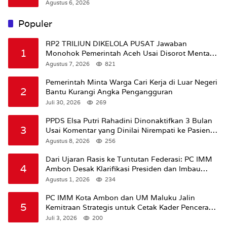
Agustus 6, 2026
Populer
RP2 TRILIUN DIKELOLA PUSAT Jawaban
1
Monohok Pemerintah Aceh Usai Disorot Mentan
Amran Soal Dana Pertanian
Agustus 7, 2026
821
Pemerintah Minta Warga Cari Kerja di Luar Negeri
2
Bantu Kurangi Angka Pengangguran
Juli 30, 2026
269
PPDS Elsa Putri Rahadini Dinonaktifkan 3 Bulan
3
Usai Komentar yang Dinilai Nirempati ke Pasien
BPJS
Agustus 8, 2026
256
Dari Ujaran Rasis ke Tuntutan Federasi: PC IMM
4
Ambon Desak Klarifikasi Presiden dan Imbau
Tunda Pengibaran Bendera Merah Putih Di
Agustus 1, 2026
234
Maluku.
PC IMM Kota Ambon dan UM Maluku Jalin
5
Kemitraan Strategis untuk Cetak Kader Pencerah
Bangsa “Membangun Peradaban dari Kampus”
Juli 3, 2026
200