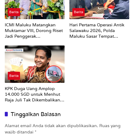
Berita
Berita
ICMI Maluku Matangkan
Hari Pertama Operasi Antik
Muktamar VIII, Dorong Riset
Salawaku 2026, Polda
Jadi Penggerak
Maluku Sasar Tempat
Pembangunan
Hiburan Malam di Ambon
Berita
KPK Duga Uang Amplop
14.000 SGD untuk Menhut
Raja Juli Tak Dikembalikan
Utuh
Tinggalkan Balasan
Alamat email Anda tidak akan dipublikasikan.
Ruas yang
wajib ditandai
*