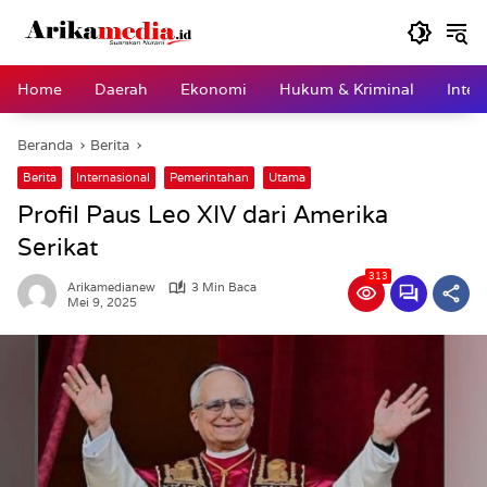
Langsung
ke
konten
Home
Daerah
Ekonomi
Hukum & Kriminal
Inter
Beranda
Berita
Berita
Internasional
Pemerintahan
Utama
Profil Paus Leo XIV dari Amerika
Serikat
313
Arikamedianew
3 Min Baca
Mei 9, 2025