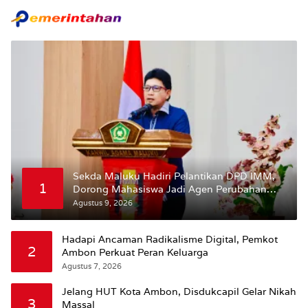
Sekda Maluku Hadiri Pelantikan DPD IMM,
1
Dorong Mahasiswa Jadi Agen Perubahan
dan Mitra Strategis Pemerintah
Agustus 9, 2026
Hadapi Ancaman Radikalisme Digital, Pemkot
2
Ambon Perkuat Peran Keluarga
Agustus 7, 2026
Jelang HUT Kota Ambon, Disdukcapil Gelar Nikah
3
Massal