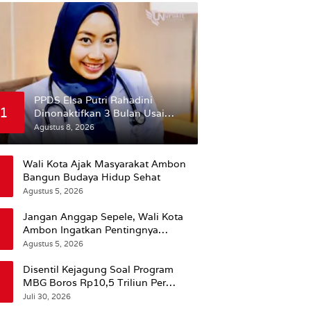
PPDS Elsa Putri Rahadini
1
Dinonaktifkan 3 Bulan Usai
Komentar yang Dinilai
Agustus 8, 2026
Nirempati ke Pasien BPJS
Wali Kota Ajak Masyarakat Ambon
Bangun Budaya Hidup Sehat
Agustus 5, 2026
Jangan Anggap Sepele, Wali Kota
Ambon Ingatkan Pentingnya
Perencanaan Kesehatan
Agustus 5, 2026
Disentil Kejagung Soal Program
MBG Boros Rp10,5 Triliun Per
Tahun, Kepala BGN Sudaryono Beri
Juli 30, 2026
Penjelasan