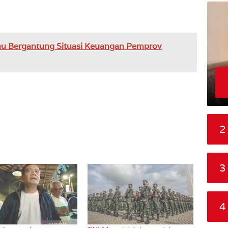
au Bergantung Situasi Keuangan Pemprov
2
3
4