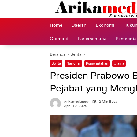
Langsung
ke
konten
Home
Daerah
Ekonomi
Hukum
Otomotif
Parlementaria
Pemerint
Beranda
Berita
Berita
Nasional
Pemerintahan
Utama
Presiden Prabowo 
Pejabat yang Meng
Arikamedianew
2 Min Baca
April 10, 2025