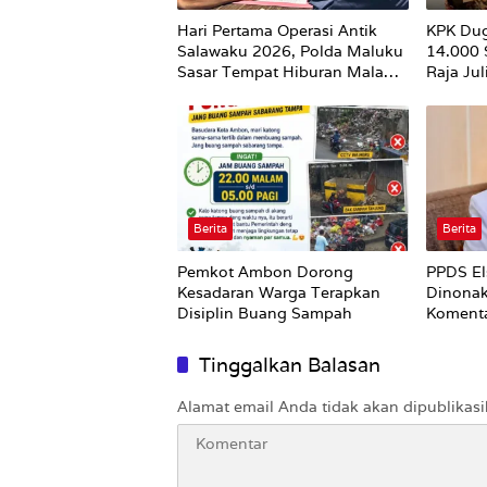
Hari Pertama Operasi Antik
KPK Du
Salawaku 2026, Polda Maluku
14.000
Sasar Tempat Hiburan Malam
Raja Ju
di Ambon
Utuh
Berita
Berita
Pemkot Ambon Dorong
PPDS El
Kesadaran Warga Terapkan
Dinonak
Disiplin Buang Sampah
Komenta
Nirempa
Tinggalkan Balasan
Alamat email Anda tidak akan dipublikasi