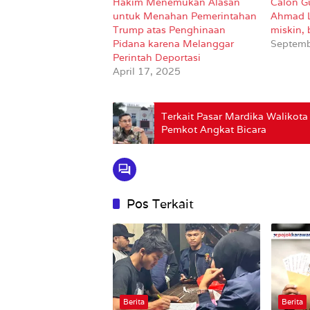
Hakim Menemukan Alasan
Calon G
untuk Menahan Pemerintahan
Ahmad L
Trump atas Penghinaan
miskin,
Pidana karena Melanggar
Septemb
Perintah Deportasi
April 17, 2025
Terkait Pasar Mardika Walikota
Pemkot Angkat Bicara
Pos Terkait
Berita
Berita