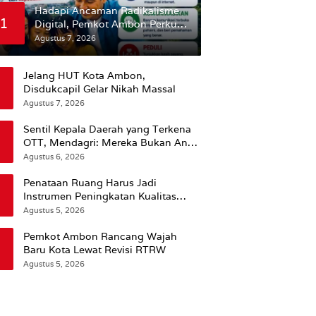
Hadapi Ancaman Radikalisme
1
Digital, Pemkot Ambon Perkuat
Peran Keluarga
Agustus 7, 2026
Jelang HUT Kota Ambon,
Disdukcapil Gelar Nikah Massal
Agustus 7, 2026
Sentil Kepala Daerah yang Terkena
OTT, Mendagri: Mereka Bukan Anak
Kemarin Sore
Agustus 6, 2026
Penataan Ruang Harus Jadi
Instrumen Peningkatan Kualitas
Hidup Masyarakat, Wattimena:
Agustus 5, 2026
Revisi RT-RW Ditetapkan Pemkot
Susun RDTR Sebagai Dasar Hukum
Pemkot Ambon Rancang Wajah
Baru Kota Lewat Revisi RTRW
Agustus 5, 2026