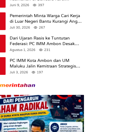
Sadsuitubun Langgur
Juni 9, 2026
397
Dipertanyakan
Pemerintah Minta Warga Cari Kerja
di Luar Negeri Bantu Kurangi Angka
Pengangguran
Juli 30, 2026
267
Dari Ujaran Rasis ke Tuntutan
Federasi: PC IMM Ambon Desak
Klarifikasi Presiden dan Imbau
Agustus 1, 2026
231
Tunda Pengibaran Bendera Merah
Putih Di Maluku.
PC IMM Kota Ambon dan UM
Maluku Jalin Kemitraan Strategis
untuk Cetak Kader Pencerah Bangsa
Juli 3, 2026
197
“Membangun Peradaban dari
Kampus”