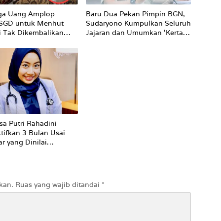
ga Uang Amplop
Baru Dua Pekan Pimpin BGN,
 SGD untuk Menhut
Sudaryono Kumpulkan Seluruh
li Tak Dikembalikan
Jajaran dan Umumkan ‘Kertas
Putih’ Pungli dan Pemerasan
Supplier harus Berhenti
Sekarang
sa Putri Rahadini
tifkan 3 Bulan Usai
r yang Dinilai
ti ke Pasien BPJS
kan.
Ruas yang wajib ditandai
*