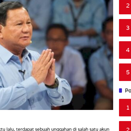
2
3
4
5
Po
1
2
u lalu, terdapat sebuah unggahan di salah satu akun