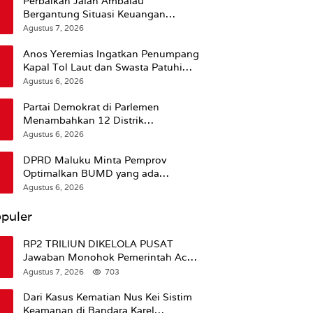
Perbaikan Jalan Ambalau
Bergantung Situasi Keuangan
Pemprov Maluku
Agustus 7, 2026
Anos Yeremias Ingatkan Penumpang
Kapal Tol Laut dan Swasta Patuhi
Peringatan BMKG
Agustus 6, 2026
Partai Demokrat di Parlemen
Menambahkan 12 Distrik
Pendukung Trump
Agustus 6, 2026
DPRD Maluku Minta Pemprov
Optimalkan BUMD yang ada
Ketimbang Menambah Baru
Agustus 6, 2026
puler
RP2 TRILIUN DIKELOLA PUSAT
Jawaban Monohok Pemerintah Aceh
Usai Disorot Mentan Amran Soal
Agustus 7, 2026
703
Dana Pertanian
Dari Kasus Kematian Nus Kei Sistim
Keamanan di Bandara Karel