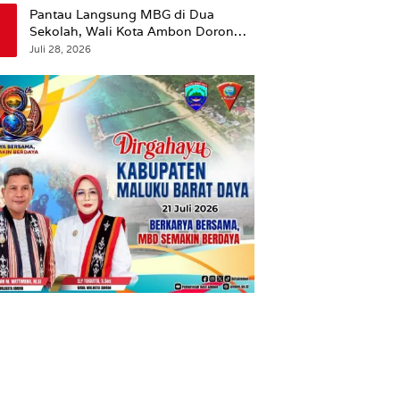
Pantau Langsung MBG di Dua
Sekolah, Wali Kota Ambon Dorong
Pemerataan Hingga Wilayah
Juli 28, 2026
Leitimur Selatan