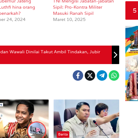
ubernur Jateng
TNI Mengisi Jabatan-jabatan
uthfi hina orang
Sipil: Pro-Kontra Militer
5
 benarkah?
Masuki Ranah Sipil
er 24, 2024
Maret 10, 2025
 dan Wawali Dinilai Takut Ambil Tindakan, Jubir
Berita