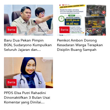
Hiburan Malam di Ambon
Utuh
Berita
Berita
Baru Dua Pekan Pimpin
Pemkot Ambon Dorong
BGN, Sudaryono Kumpulkan
Kesadaran Warga Terapkan
Seluruh Jajaran dan
Disiplin Buang Sampah
Umumkan ‘Kertas Putih’
Pungli dan Pemerasan
Supplier harus Berhenti
Sekarang
Berita
PPDS Elsa Putri Rahadini
Dinonaktifkan 3 Bulan Usai
Komentar yang Dinilai
Nirempati ke Pasien BPJS