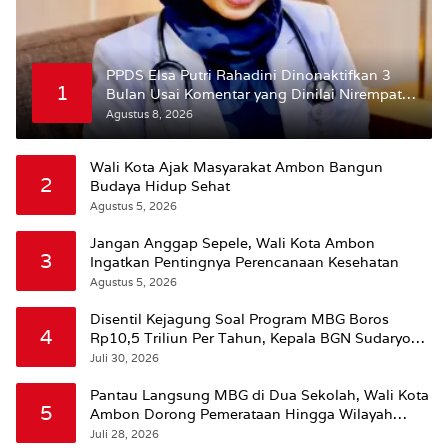
PPDS Elsa Putri Rahadini Dinonaktifkan 3
1
Bulan Usai Komentar yang Dinilai Nirempati
ke Pasien BPJS
Agustus 8, 2026
Wali Kota Ajak Masyarakat Ambon Bangun
2
Budaya Hidup Sehat
Agustus 5, 2026
Jangan Anggap Sepele, Wali Kota Ambon
3
Ingatkan Pentingnya Perencanaan Kesehatan
Agustus 5, 2026
Disentil Kejagung Soal Program MBG Boros
4
Rp10,5 Triliun Per Tahun, Kepala BGN Sudaryono
Beri Penjelasan
Juli 30, 2026
Pantau Langsung MBG di Dua Sekolah, Wali Kota
5
Ambon Dorong Pemerataan Hingga Wilayah
Leitimur Selatan
Juli 28, 2026