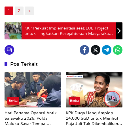
1
2
»
KKP Perkuat Implementasi seaBLUE Project
untuk Tingkatkan Kesejahteraan Masyarakat
Pesisir Morotai
Pos Terkait
Berita
Berita
Hari Pertama Operasi Antik
KPK Duga Uang Amplop
Salawaku 2026, Polda
14.000 SGD untuk Menhut
Maluku Sasar Tempat
Raja Juli Tak Dikembalikan