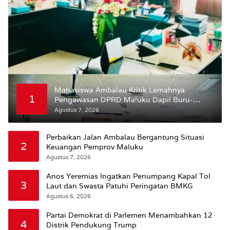
Mahasiswa Ambalau Kritik Lemahnya
1
Pengawasan DPRD Maluku Dapil Buru-
Bursel Terhadap Proses Perubahan Status
Agustus 7, 2026
Jalan
Perbaikan Jalan Ambalau Bergantung Situasi
2
Keuangan Pemprov Maluku
Agustus 7, 2026
Anos Yeremias Ingatkan Penumpang Kapal Tol
3
Laut dan Swasta Patuhi Peringatan BMKG
Agustus 6, 2026
Partai Demokrat di Parlemen Menambahkan 12
4
Distrik Pendukung Trump