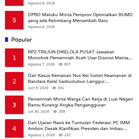
Agustus 6, 2026
DPRD Maluku Minta Pemprov Optimalkan BUMD
5
yang ada Ketimbang Menambah Baru
Agustus 6, 2026
Populer
RP2 TRILIUN DIKELOLA PUSAT Jawaban
1
Monohok Pemerintah Aceh Usai Disorot Mentan
Amran Soal Dana Pertanian
Agustus 7, 2026
807
Dari Kasus Kematian Nus Kei Sistim Keamanan di
2
Bandara Karel Sadsuitubun Langgur
Dipertanyakan
Juni 9, 2026
401
Pemerintah Minta Warga Cari Kerja di Luar Negeri
3
Bantu Kurangi Angka Pengangguran
Juli 30, 2026
268
Dari Ujaran Rasis ke Tuntutan Federasi: PC IMM
4
Ambon Desak Klarifikasi Presiden dan Imbau
Tunda Pengibaran Bendera Merah Putih Di
Agustus 1, 2026
232