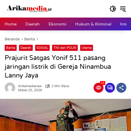
Langsung
ke
konten
Home
Daerah
Ekonomi
Hukum & Kriminal
Inter
Beranda
Berita
Berita
Daerah
SOSIAL
TNI dan POLRI
Utama
Prajurit Satgas Yonif 511 pasang
jaringan listrik di Gereja Ninambua
Lanny Jaya
25
Arikamedianew
2 Min Baca
Maret 25, 2026