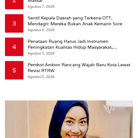
Massal
Agustus 7, 2026
Sentil Kepala Daerah yang Terkena OTT,
3
Mendagri: Mereka Bukan Anak Kemarin Sore
Agustus 6, 2026
Penataan Ruang Harus Jadi Instrumen
4
Peningkatan Kualitas Hidup Masyarakat,
Wattimena: Revisi RT-RW Ditetapkan Pemkot
Agustus 5, 2026
Susun RDTR Sebagai Dasar Hukum
Pemkot Ambon Rancang Wajah Baru Kota Lewat
5
Revisi RTRW
Agustus 5, 2026