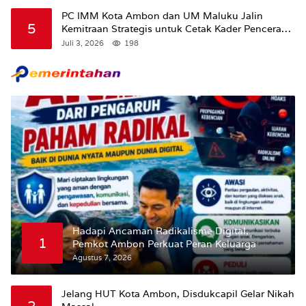
Maluku.
PC IMM Kota Ambon dan UM Maluku Jalin
5
Kemitraan Strategis untuk Cetak Kader Pencerah
Bangsa “Membangun Peradaban dari Kampus”
Juli 3, 2026
198
Hadapi Ancaman Radikalisme Digital,
1
Pemkot Ambon Perkuat Peran Keluarga
Agustus 7, 2026
Jelang HUT Kota Ambon, Disdukcapil Gelar Nikah
2