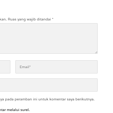
ti ke Pasien BPJS
kan.
Ruas yang wajib ditandai
*
aya pada peramban ini untuk komentar saya berikutnya.
tar melalui surel.