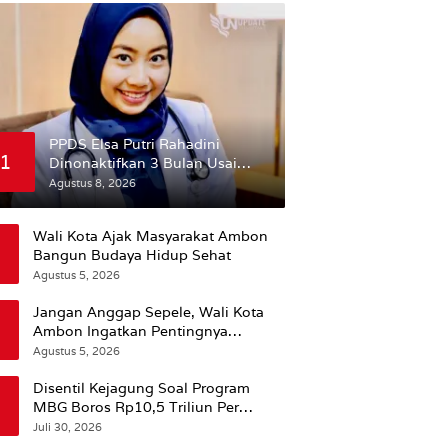
PPDS Elsa Putri Rahadini
1
Dinonaktifkan 3 Bulan Usai
Komentar yang Dinilai
Agustus 8, 2026
Nirempati ke Pasien BPJS
Wali Kota Ajak Masyarakat Ambon
Bangun Budaya Hidup Sehat
Agustus 5, 2026
Jangan Anggap Sepele, Wali Kota
Ambon Ingatkan Pentingnya
Perencanaan Kesehatan
Agustus 5, 2026
Disentil Kejagung Soal Program
MBG Boros Rp10,5 Triliun Per
Tahun, Kepala BGN Sudaryono Beri
Juli 30, 2026
Penjelasan