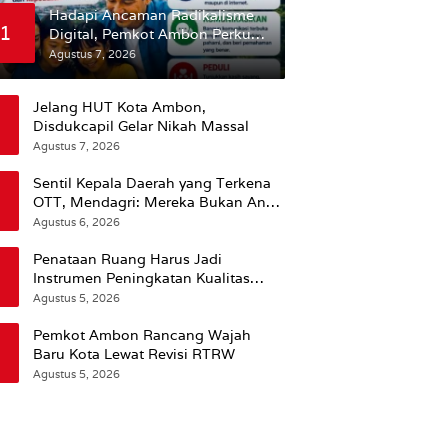
Hadapi Ancaman Radikalisme
1
Digital, Pemkot Ambon Perkuat
Peran Keluarga
Agustus 7, 2026
Jelang HUT Kota Ambon,
Disdukcapil Gelar Nikah Massal
Agustus 7, 2026
Sentil Kepala Daerah yang Terkena
OTT, Mendagri: Mereka Bukan Anak
Kemarin Sore
Agustus 6, 2026
Penataan Ruang Harus Jadi
Instrumen Peningkatan Kualitas
Hidup Masyarakat, Wattimena:
Agustus 5, 2026
Revisi RT-RW Ditetapkan Pemkot
Susun RDTR Sebagai Dasar Hukum
Pemkot Ambon Rancang Wajah
Baru Kota Lewat Revisi RTRW
Agustus 5, 2026