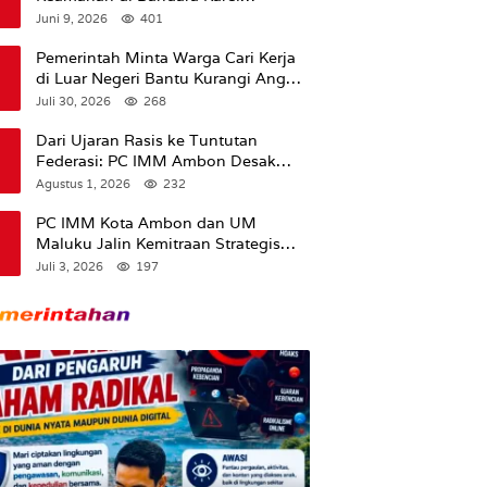
Sadsuitubun Langgur
Juni 9, 2026
401
Dipertanyakan
Pemerintah Minta Warga Cari Kerja
di Luar Negeri Bantu Kurangi Angka
Pengangguran
Juli 30, 2026
268
Dari Ujaran Rasis ke Tuntutan
Federasi: PC IMM Ambon Desak
Klarifikasi Presiden dan Imbau
Agustus 1, 2026
232
Tunda Pengibaran Bendera Merah
Putih Di Maluku.
PC IMM Kota Ambon dan UM
Maluku Jalin Kemitraan Strategis
untuk Cetak Kader Pencerah Bangsa
Juli 3, 2026
197
“Membangun Peradaban dari
Kampus”