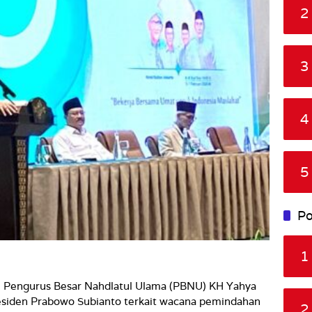
2
3
4
5
Po
1
Pengurus Besar Nahdlatul Ulama (PBNU) KH Yahya
esiden Prabowo Subianto terkait wacana pemindahan
2