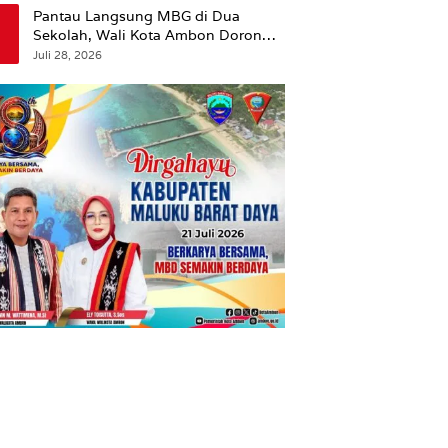
Pantau Langsung MBG di Dua
Sekolah, Wali Kota Ambon Dorong
Pemerataan Hingga Wilayah
Juli 28, 2026
Leitimur Selatan