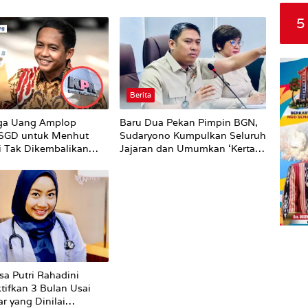
5
Berita
ga Uang Amplop
Baru Dua Pekan Pimpin BGN,
 SGD untuk Menhut
Sudaryono Kumpulkan Seluruh
li Tak Dikembalikan
Jajaran dan Umumkan ‘Kertas
Putih’ Pungli dan Pemerasan
Supplier harus Berhenti
Sekarang
sa Putri Rahadini
tifkan 3 Bulan Usai
r yang Dinilai