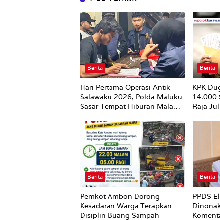
Berita
Berita
Hari Pertama Operasi Antik
KPK Du
Salawaku 2026, Polda Maluku
14.000
Sasar Tempat Hiburan Malam
Raja Ju
di Ambon
Utuh
Berita
Berita
Pemkot Ambon Dorong
PPDS El
Kesadaran Warga Terapkan
Dinonak
Disiplin Buang Sampah
Komenta