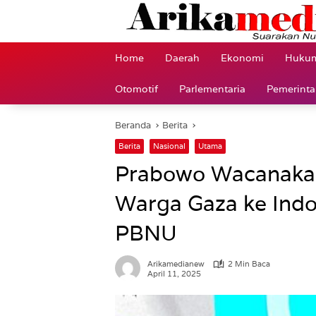
Langsung
ke
konten
Home
Daerah
Ekonomi
Hukum
Otomotif
Parlementaria
Pemerint
Beranda
Berita
Berita
Nasional
Utama
Prabowo Wacanaka
Warga Gaza ke Indo
PBNU
Arikamedianew
2 Min Baca
April 11, 2025