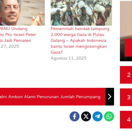
 PBNU Undang
Pemerintah hendak tampung
i Pro-Israel Peter
2.000 warga Gaza di Pulau
tz Jadi Pemateri
Galang – Apakah Indonesia
 27, 2025
bantu Israel mengosongkan
Gaza?
Agustus 11, 2025
2
3
Pelni Ambon Alami Penurunan Jumlah Penumpang
4