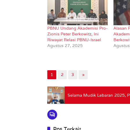
PBNU Undang Akademisi Pro-
Alasan
Zionis Peter Berkowitz, Ini
Akademis
Riwayat Relasi PBNU-Israel
Berkowi
Agustus 27, 2025
Agustus
1
2
3
»
Selama Mudik Lebaran 2025, 
Pos Terkait