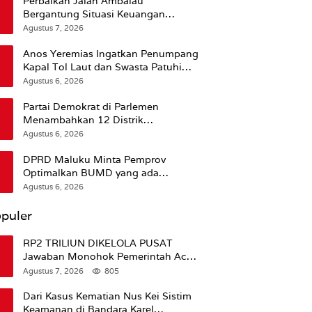
Perbaikan Jalan Ambalau
Bergantung Situasi Keuangan
Pemprov Maluku
Agustus 7, 2026
Anos Yeremias Ingatkan Penumpang
Kapal Tol Laut dan Swasta Patuhi
Peringatan BMKG
Agustus 6, 2026
Partai Demokrat di Parlemen
Menambahkan 12 Distrik
Pendukung Trump
Agustus 6, 2026
DPRD Maluku Minta Pemprov
Optimalkan BUMD yang ada
Ketimbang Menambah Baru
Agustus 6, 2026
puler
RP2 TRILIUN DIKELOLA PUSAT
Jawaban Monohok Pemerintah Aceh
Usai Disorot Mentan Amran Soal
Agustus 7, 2026
805
Dana Pertanian
Dari Kasus Kematian Nus Kei Sistim
Keamanan di Bandara Karel