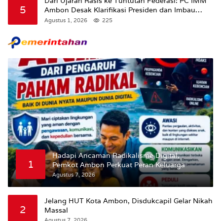
Dari Ujaran Rasis ke Tuntutan Federasi: PC IMM
5
Ambon Desak Klarifikasi Presiden dan Imbau
Tunda Pengibaran Bendera Merah Putih Di
Agustus 1, 2026
225
Maluku.
Hadapi Ancaman Radikalisme Digital,
1
Pemkot Ambon Perkuat Peran Keluarga
Agustus 7, 2026
Jelang HUT Kota Ambon, Disdukcapil Gelar Nikah
2
Massal
Agustus 7, 2026