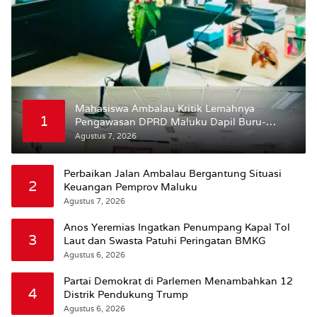
Mahasiswa Ambalau Kritik Lemahnya
1
Pengawasan DPRD Maluku Dapil Buru-
Bursel Terhadap Proses Perubahan Status
Agustus 7, 2026
Jalan
Perbaikan Jalan Ambalau Bergantung Situasi
2
Keuangan Pemprov Maluku
Agustus 7, 2026
Anos Yeremias Ingatkan Penumpang Kapal Tol
3
Laut dan Swasta Patuhi Peringatan BMKG
Agustus 6, 2026
Partai Demokrat di Parlemen Menambahkan 12
4
Distrik Pendukung Trump
Agustus 6, 2026