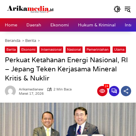
Langsung
ke
konten
Home
Daerah
Ekonomi
Hukum & Kriminal
Inter
Beranda
Berita
Berita
Ekonomi
Internasional
Nasional
Pemerintahan
Utama
Perkuat Ketahanan Energi Nasional, RI
– Jepang Teken Kerjasama Mineral
Kritis & Nuklir
24
Arikamedianew
2 Min Baca
Maret 17, 2026