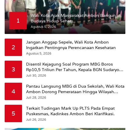
Wali Kota Ajak Masyarakat Ambon Bangun
1
Budaya Hidup Sehat
Agustus 5, 2026
Jangan Anggap Sepele, Wali Kota Ambon
2
Ingatkan Pentingnya Perencanaan Kesehatan
Agustus 5, 2026
Disentil Kejagung Soal Program MBG Boros
3
Rp10,5 Triliun Per Tahun, Kepala BGN Sudaryono
Beri Penjelasan
Juli 30, 2026
Pantau Langsung MBG di Dua Sekolah, Wali Kota
4
Ambon Dorong Pemerataan Hingga Wilayah
Leitimur Selatan
Juli 28, 2026
Terkait Tudingan Mark Up PLTS Pada Empat
5
Puskesmas, Kadinkes Ambon Beri Klarifikasi.
Juli 26, 2026