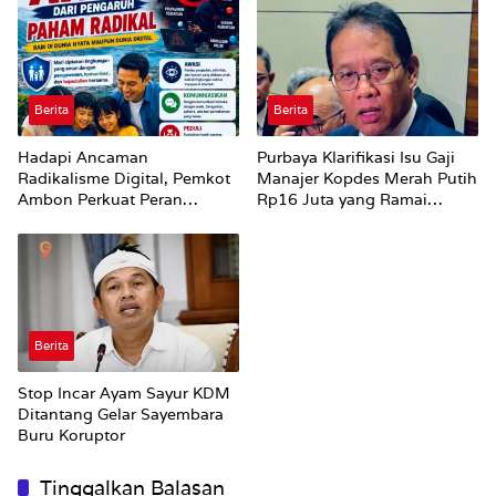
Perubahan Status Jalan
Berita
Berita
Hadapi Ancaman
Purbaya Klarifikasi Isu Gaji
Radikalisme Digital, Pemkot
Manajer Kopdes Merah Putih
Ambon Perkuat Peran
Rp16 Juta yang Ramai
Keluarga
Dibahas Publik
Berita
Stop Incar Ayam Sayur KDM
Ditantang Gelar Sayembara
Buru Koruptor
Tinggalkan Balasan