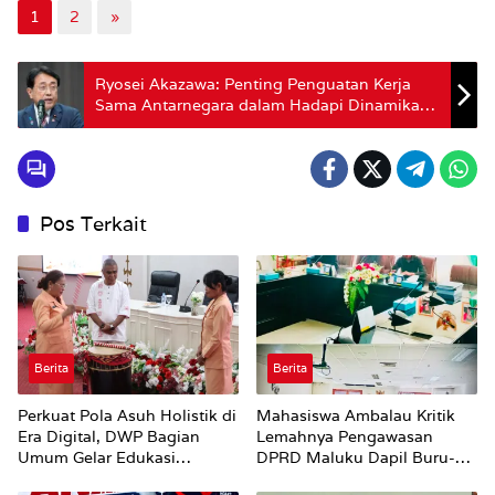
1
2
»
Ryosei Akazawa: Penting Penguatan Kerja
Sama Antarnegara dalam Hadapi Dinamika
Global
Pos Terkait
Berita
Berita
Perkuat Pola Asuh Holistik di
Mahasiswa Ambalau Kritik
Era Digital, DWP Bagian
Lemahnya Pengawasan
Umum Gelar Edukasi
DPRD Maluku Dapil Buru-
Parenting Bagi Orang Tua
Bursel Terhadap Proses