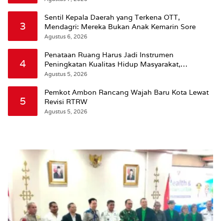
Sentil Kepala Daerah yang Terkena OTT,
3
Mendagri: Mereka Bukan Anak Kemarin Sore
Agustus 6, 2026
Penataan Ruang Harus Jadi Instrumen
4
Peningkatan Kualitas Hidup Masyarakat,
Wattimena: Revisi RT-RW Ditetapkan Pemkot
Agustus 5, 2026
Susun RDTR Sebagai Dasar Hukum
Pemkot Ambon Rancang Wajah Baru Kota Lewat
5
Revisi RTRW
Agustus 5, 2026