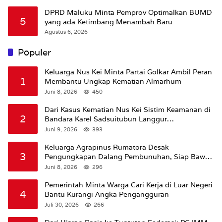
DPRD Maluku Minta Pemprov Optimalkan BUMD
5
yang ada Ketimbang Menambah Baru
Agustus 6, 2026
Populer
Keluarga Nus Kei Minta Partai Golkar Ambil Peran
1
Membantu Ungkap Kematian Almarhum
Juni 8, 2026
450
Dari Kasus Kematian Nus Kei Sistim Keamanan di
2
Bandara Karel Sadsuitubun Langgur
Dipertanyakan
Juni 9, 2026
393
Keluarga Agrapinus Rumatora Desak
3
Pengungkapan Dalang Pembunuhan, Siap Bawa
Kasus ke Komisi III DPR RI
Juni 8, 2026
296
Pemerintah Minta Warga Cari Kerja di Luar Negeri
4
Bantu Kurangi Angka Pengangguran
Juli 30, 2026
266