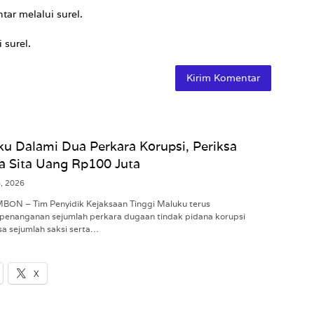
tar melalui surel.
 surel.
ku Dalami Dua Perkara Korupsi, Periksa
a Sita Uang Rp100 Juta
6, 2026
MBON – Tim Penyidik Kejaksaan Tinggi Maluku terus
penanganan sejumlah perkara dugaan tindak pidana korupsi
a sejumlah saksi serta…
X