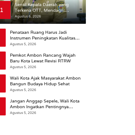
Sentil Kepala Daerah yang
1
Terkena OTT, Mendagri:
Mereka Bukan Anak Kemarin
Agustus 6, 2026
Sore
Penataan Ruang Harus Jadi
Instrumen Peningkatan Kualitas
Hidup Masyarakat, Wattimena:
Agustus 5, 2026
Revisi RT-RW Ditetapkan Pemkot
Susun RDTR Sebagai Dasar Hukum
Pemkot Ambon Rancang Wajah
Baru Kota Lewat Revisi RTRW
Agustus 5, 2026
Wali Kota Ajak Masyarakat Ambon
Bangun Budaya Hidup Sehat
Agustus 5, 2026
Jangan Anggap Sepele, Wali Kota
Ambon Ingatkan Pentingnya
Perencanaan Kesehatan
Agustus 5, 2026