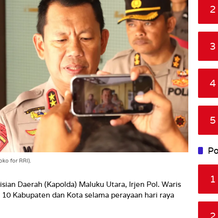
2
3
4
5
Po
oko for RRI).
1
ian Daerah (Kapolda) Maluku Utara, Irjen Pol. Waris
 10 Kabupaten dan Kota selama perayaan hari raya
2