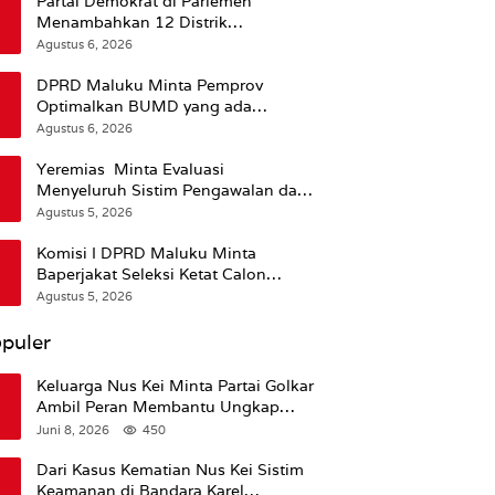
Partai Demokrat di Parlemen
Menambahkan 12 Distrik
Pendukung Trump
Agustus 6, 2026
DPRD Maluku Minta Pemprov
Optimalkan BUMD yang ada
Ketimbang Menambah Baru
Agustus 6, 2026
Yeremias Minta Evaluasi
Menyeluruh Sistim Pengawalan dan
Operasional Angkutan Kontainer
Agustus 5, 2026
Komisi I DPRD Maluku Minta
Baperjakat Seleksi Ketat Calon
Pejabat Termasuk Rekam Jejak
Agustus 5, 2026
Hukum
puler
Keluarga Nus Kei Minta Partai Golkar
Ambil Peran Membantu Ungkap
Kematian Almarhum
Juni 8, 2026
450
Dari Kasus Kematian Nus Kei Sistim
Keamanan di Bandara Karel