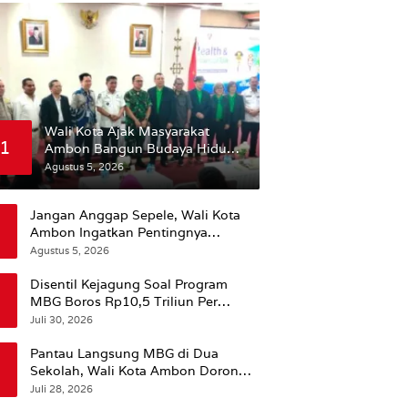
Wali Kota Ajak Masyarakat
1
Ambon Bangun Budaya Hidup
Sehat
Agustus 5, 2026
Jangan Anggap Sepele, Wali Kota
Ambon Ingatkan Pentingnya
Perencanaan Kesehatan
Agustus 5, 2026
Disentil Kejagung Soal Program
MBG Boros Rp10,5 Triliun Per
Tahun, Kepala BGN Sudaryono Beri
Juli 30, 2026
Penjelasan
Pantau Langsung MBG di Dua
Sekolah, Wali Kota Ambon Dorong
Pemerataan Hingga Wilayah
Juli 28, 2026
Leitimur Selatan