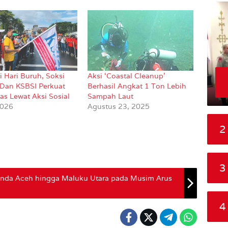
i Hari Buruh, Soksi
Aksi ‘Coastal Cleanup’
Dan KSBSI Perkuat
Berhasil Angkat 1 Ton Lebih
tas Lewat Aksi Sosial
Sampah Laut
2026
Agustus 23, 2025
2
3
anda Aceh hingga Maluku Utara pada Musim Arus
4