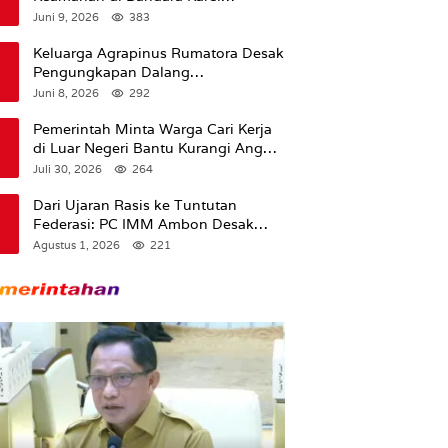
Sadsuitubun Langgur
Juni 9, 2026
383
Dipertanyakan
Keluarga Agrapinus Rumatora Desak
Pengungkapan Dalang
Pembunuhan, Siap Bawa Kasus ke
Juni 8, 2026
292
Komisi III DPR RI
Pemerintah Minta Warga Cari Kerja
di Luar Negeri Bantu Kurangi Angka
Pengangguran
Juli 30, 2026
264
Dari Ujaran Rasis ke Tuntutan
Federasi: PC IMM Ambon Desak
Klarifikasi Presiden dan Imbau
Agustus 1, 2026
221
Tunda Pengibaran Bendera Merah
Putih Di Maluku.