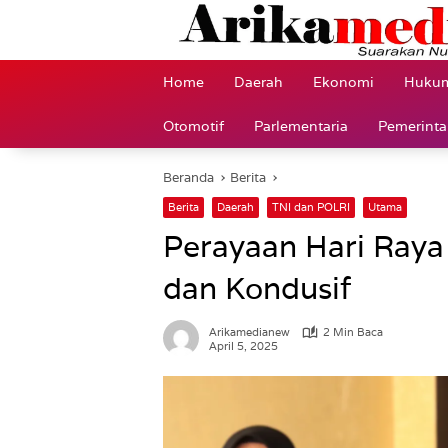
Langsung
ke
konten
Home
Daerah
Ekonomi
Hukum
Otomotif
Parlementaria
Pemerint
Beranda
Berita
Berita
Daerah
TNI dan POLRI
Utama
Perayaan Hari Raya
dan Kondusif
Arikamedianew
2 Min Baca
April 5, 2025