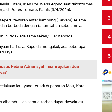
luku Utara, Irjen Pol. Waris Agono saat dikonfirmasi
rja di Polres Ternate, Kamis (3/4/2025).
3
 seperti tawuran antar kampung (Tarkam) selama
li dan berbeda dengan tahun-tahun sebelumnya.
4
n ini tidak ada sama sekali,” ujar Kapolda.
ayaan hari raya Kapolda mengakui, ada beberapa
ri raya.
5
dsus Febrie Adriansyah resmi ajukan dua
nya?
elakaan laut yang terjadi di perairan Moti, Kota
i alhamdulillah semua korban dapat dievakuasi