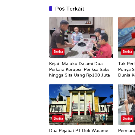
Pos Terkait
Berita
Berita
Kejati Maluku Dalami Dua
Tak Perl
Perkara Korupsi, Periksa Saksi
Punya S
hingga Sita Uang Rp100 Juta
Dunia Ke
Berita
Berita
Dua Pejabat PT Dok Waiame
Permanu