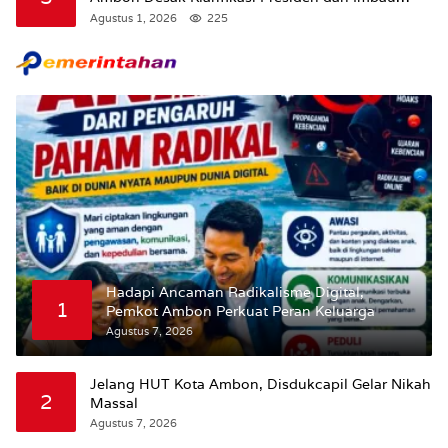
Tunda Pengibaran Bendera Merah Putih Di
Agustus 1, 2026
225
Maluku.
Hadapi Ancaman Radikalisme Digital,
1
Pemkot Ambon Perkuat Peran Keluarga
Agustus 7, 2026
Jelang HUT Kota Ambon, Disdukcapil Gelar Nikah
2
Massal
Agustus 7, 2026