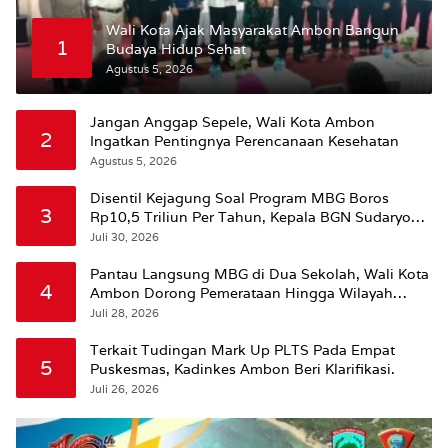
Wali Kota Ajak Masyarakat Ambon Bangun
1
Budaya Hidup Sehat
Agustus 5, 2026
Jangan Anggap Sepele, Wali Kota Ambon
2
Ingatkan Pentingnya Perencanaan Kesehatan
Agustus 5, 2026
Disentil Kejagung Soal Program MBG Boros
3
Rp10,5 Triliun Per Tahun, Kepala BGN Sudaryono
Beri Penjelasan
Juli 30, 2026
Pantau Langsung MBG di Dua Sekolah, Wali Kota
4
Ambon Dorong Pemerataan Hingga Wilayah
Leitimur Selatan
Juli 28, 2026
Terkait Tudingan Mark Up PLTS Pada Empat
5
Puskesmas, Kadinkes Ambon Beri Klarifikasi.
Juli 26, 2026