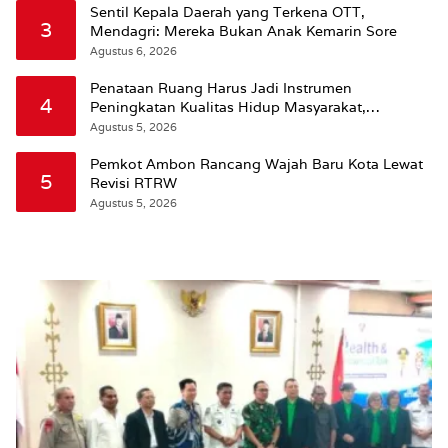
Sentil Kepala Daerah yang Terkena OTT,
3
Mendagri: Mereka Bukan Anak Kemarin Sore
Agustus 6, 2026
Penataan Ruang Harus Jadi Instrumen
4
Peningkatan Kualitas Hidup Masyarakat,
Wattimena: Revisi RT-RW Ditetapkan Pemkot
Agustus 5, 2026
Susun RDTR Sebagai Dasar Hukum
Pemkot Ambon Rancang Wajah Baru Kota Lewat
5
Revisi RTRW
Agustus 5, 2026