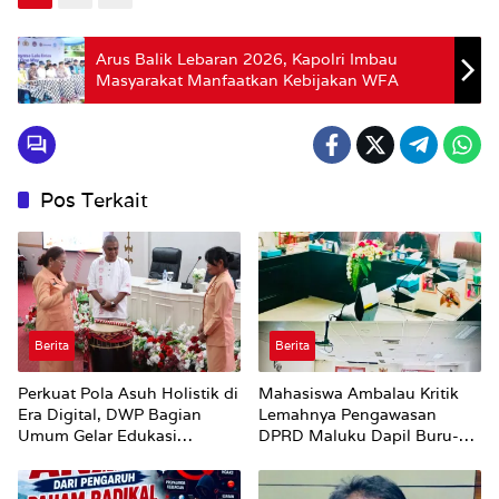
Arus Balik Lebaran 2026, Kapolri Imbau
Masyarakat Manfaatkan Kebijakan WFA
Pos Terkait
Berita
Berita
Perkuat Pola Asuh Holistik di
Mahasiswa Ambalau Kritik
Era Digital, DWP Bagian
Lemahnya Pengawasan
Umum Gelar Edukasi
DPRD Maluku Dapil Buru-
Parenting Bagi Orang Tua
Bursel Terhadap Proses
Perubahan Status Jalan