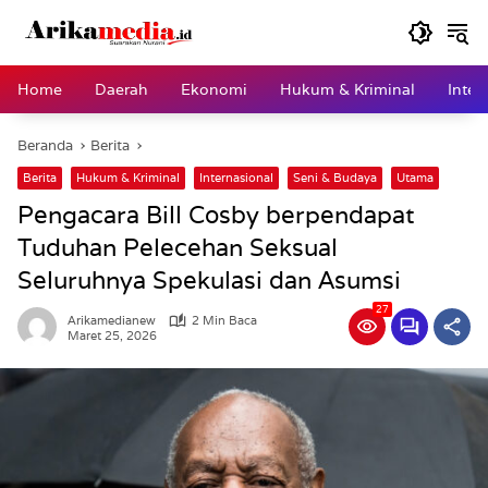
Langsung
ke
konten
Home
Daerah
Ekonomi
Hukum & Kriminal
Inter
Beranda
Berita
Berita
Hukum & Kriminal
Internasional
Seni & Budaya
Utama
Pengacara Bill Cosby berpendapat
Tuduhan Pelecehan Seksual
Seluruhnya Spekulasi dan Asumsi
27
Arikamedianew
2 Min Baca
Maret 25, 2026