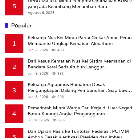
DPRD Maluku Minta Pemprov Optimalkan BUMD
5
yang ada Ketimbang Menambah Baru
Agustus 6, 2026
Populer
Keluarga Nus Kei Minta Partai Golkar Ambil Peran
1
Membantu Ungkap Kematian Almarhum
Juni 8, 2026
450
Dari Kasus Kematian Nus Kei Sistim Keamanan di
2
Bandara Karel Sadsuitubun Langgur
Dipertanyakan
Juni 9, 2026
391
Keluarga Agrapinus Rumatora Desak
3
Pengungkapan Dalang Pembunuhan, Siap Bawa
Kasus ke Komisi III DPR RI
Juni 8, 2026
296
Pemerintah Minta Warga Cari Kerja di Luar Negeri
4
Bantu Kurangi Angka Pengangguran
Juli 30, 2026
266
Dari Ujaran Rasis ke Tuntutan Federasi: PC IMM
5
Ambon Desak Klarifikasi Presiden dan Imbau