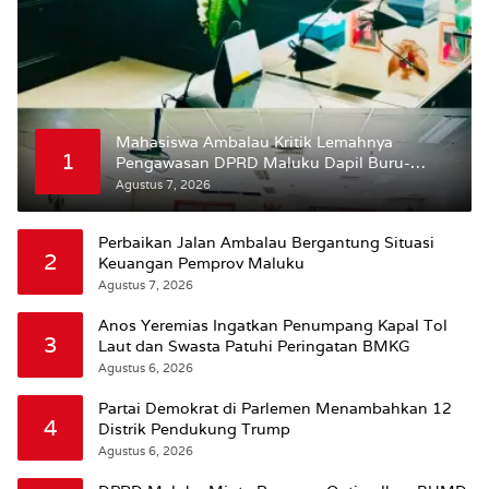
Mahasiswa Ambalau Kritik Lemahnya
1
Pengawasan DPRD Maluku Dapil Buru-
Bursel Terhadap Proses Perubahan Status
Agustus 7, 2026
Jalan
Perbaikan Jalan Ambalau Bergantung Situasi
2
Keuangan Pemprov Maluku
Agustus 7, 2026
Anos Yeremias Ingatkan Penumpang Kapal Tol
3
Laut dan Swasta Patuhi Peringatan BMKG
Agustus 6, 2026
Partai Demokrat di Parlemen Menambahkan 12
4
Distrik Pendukung Trump
Agustus 6, 2026