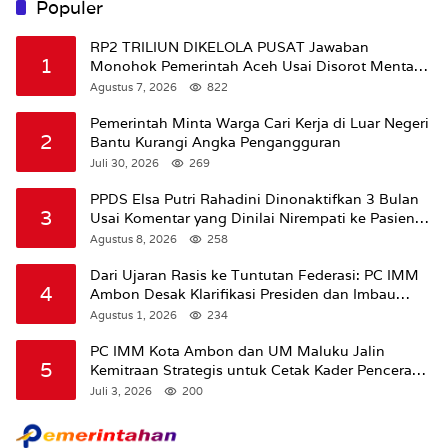
Populer
RP2 TRILIUN DIKELOLA PUSAT Jawaban
1
Monohok Pemerintah Aceh Usai Disorot Mentan
Amran Soal Dana Pertanian
Agustus 7, 2026
822
Pemerintah Minta Warga Cari Kerja di Luar Negeri
2
Bantu Kurangi Angka Pengangguran
Juli 30, 2026
269
PPDS Elsa Putri Rahadini Dinonaktifkan 3 Bulan
3
Usai Komentar yang Dinilai Nirempati ke Pasien
BPJS
Agustus 8, 2026
258
Dari Ujaran Rasis ke Tuntutan Federasi: PC IMM
4
Ambon Desak Klarifikasi Presiden dan Imbau
Tunda Pengibaran Bendera Merah Putih Di
Agustus 1, 2026
234
Maluku.
PC IMM Kota Ambon dan UM Maluku Jalin
5
Kemitraan Strategis untuk Cetak Kader Pencerah
Bangsa “Membangun Peradaban dari Kampus”
Juli 3, 2026
200