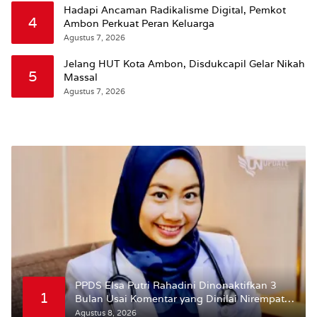
Hadapi Ancaman Radikalisme Digital, Pemkot
4
Ambon Perkuat Peran Keluarga
Agustus 7, 2026
Jelang HUT Kota Ambon, Disdukcapil Gelar Nikah
5
Massal
Agustus 7, 2026
PPDS Elsa Putri Rahadini Dinonaktifkan 3
1
Bulan Usai Komentar yang Dinilai Nirempati
ke Pasien BPJS
Agustus 8, 2026