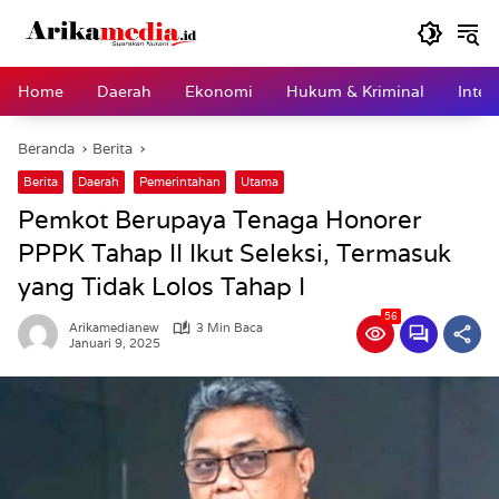
Langsung
ke
konten
Home
Daerah
Ekonomi
Hukum & Kriminal
Inter
Beranda
Berita
Berita
Daerah
Pemerintahan
Utama
Pemkot Berupaya Tenaga Honorer
PPPK Tahap II Ikut Seleksi, Termasuk
yang Tidak Lolos Tahap I
56
Arikamedianew
3 Min Baca
Januari 9, 2025