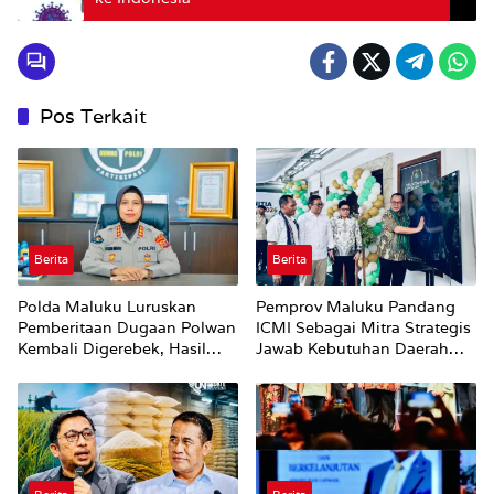
Pos Terkait
Berita
Berita
Polda Maluku Luruskan
Pemprov Maluku Pandang
Pemberitaan Dugaan Polwan
ICMI Sebagai Mitra Strategis
Kembali Digerebek, Hasil
Jawab Kebutuhan Daerah
Klarifikasi: Tidak Ditemukan
Kepulauan
Pria Lain di Dalam Kamar