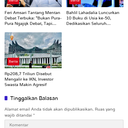
Berita
Berita
Feri Amsari Tantang Mentan
Bahlil Lahadalia Luncurkan
Debat Terbuka: “Bukan Pura-
10 Buku di Usia ke-50,
Pura Ngajqk Debat, Tapi
Dedikasikan Seluruh
Engga Pernah Ngundang”
Perjalanan Kariernya untuk
Keluarga
Berita
Rp208,7 Triliun Disebut
Mengalir ke IKN, Investor
Swasta Makin Agresif
Tinggalkan Balasan
Alamat email Anda tidak akan dipublikasikan.
Ruas yang
wajib ditandai
*