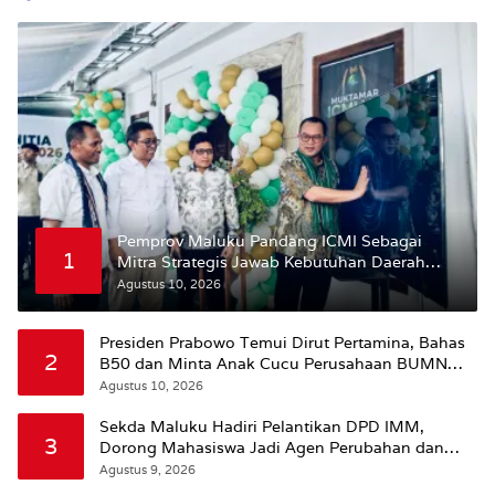
Pemprov Maluku Pandang ICMI Sebagai
1
Mitra Strategis Jawab Kebutuhan Daerah
Kepulauan
Agustus 10, 2026
Presiden Prabowo Temui Dirut Pertamina, Bahas
2
B50 dan Minta Anak Cucu Perusahaan BUMN
Dikurangi
Agustus 10, 2026
Sekda Maluku Hadiri Pelantikan DPD IMM,
3
Dorong Mahasiswa Jadi Agen Perubahan dan
Mitra Strategis Pemerintah
Agustus 9, 2026