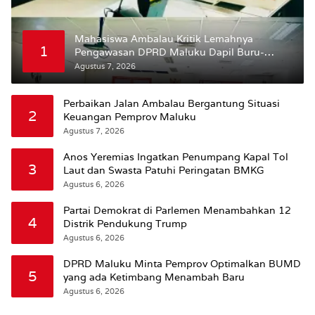
Mahasiswa Ambalau Kritik Lemahnya
1
Pengawasan DPRD Maluku Dapil Buru-
Bursel Terhadap Proses Perubahan Status
Agustus 7, 2026
Jalan
Perbaikan Jalan Ambalau Bergantung Situasi
2
Keuangan Pemprov Maluku
Agustus 7, 2026
Anos Yeremias Ingatkan Penumpang Kapal Tol
3
Laut dan Swasta Patuhi Peringatan BMKG
Agustus 6, 2026
Partai Demokrat di Parlemen Menambahkan 12
4
Distrik Pendukung Trump
Agustus 6, 2026
DPRD Maluku Minta Pemprov Optimalkan BUMD
5
yang ada Ketimbang Menambah Baru
Agustus 6, 2026