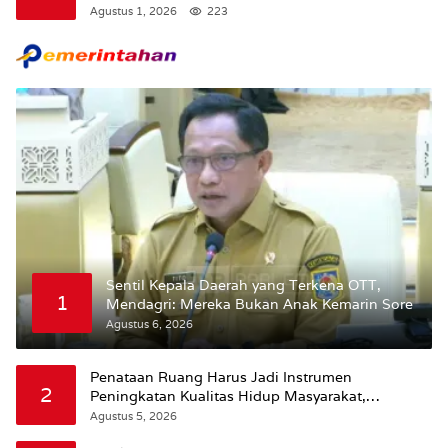
Tunda Pengibaran Bendera Merah Putih Di
Agustus 1, 2026
223
Maluku.
Sentil Kepala Daerah yang Terkena OTT,
1
Mendagri: Mereka Bukan Anak Kemarin Sore
Agustus 6, 2026
Penataan Ruang Harus Jadi Instrumen
2
Peningkatan Kualitas Hidup Masyarakat,
Wattimena: Revisi RT-RW Ditetapkan Pemkot
Agustus 5, 2026
Susun RDTR Sebagai Dasar Hukum