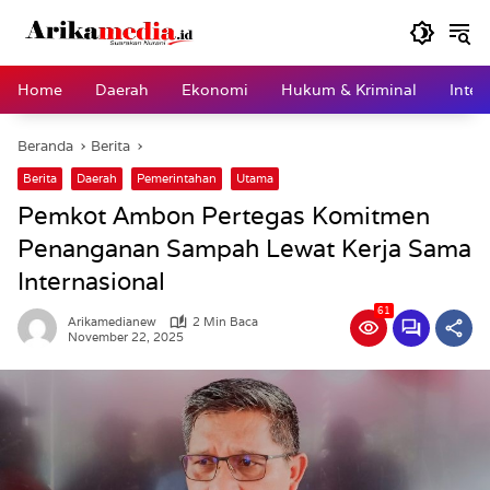
Langsung
ke
konten
Home
Daerah
Ekonomi
Hukum & Kriminal
Inter
Beranda
Berita
Berita
Daerah
Pemerintahan
Utama
Pemkot Ambon Pertegas Komitmen
Penanganan Sampah Lewat Kerja Sama
Internasional
61
Arikamedianew
2 Min Baca
November 22, 2025