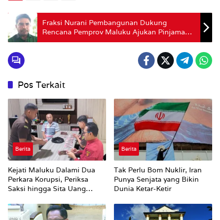
Fraksi Nurani Pembangunan Dukung
Rencana Pemprov Maluku Ajukan Pinjaman
Daerah
Pos Terkait
Berita
Berita
Kejati Maluku Dalami Dua
Tak Perlu Bom Nuklir, Iran
Perkara Korupsi, Periksa
Punya Senjata yang Bikin
Saksi hingga Sita Uang
Dunia Ketar-Ketir
Rp100 Juta