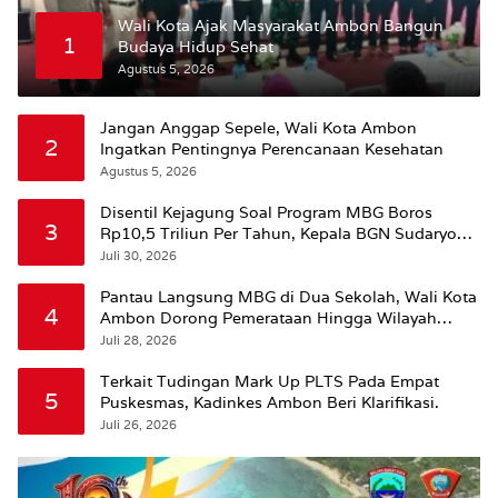
Wali Kota Ajak Masyarakat Ambon Bangun
1
Budaya Hidup Sehat
Agustus 5, 2026
Jangan Anggap Sepele, Wali Kota Ambon
2
Ingatkan Pentingnya Perencanaan Kesehatan
Agustus 5, 2026
Disentil Kejagung Soal Program MBG Boros
3
Rp10,5 Triliun Per Tahun, Kepala BGN Sudaryono
Beri Penjelasan
Juli 30, 2026
Pantau Langsung MBG di Dua Sekolah, Wali Kota
4
Ambon Dorong Pemerataan Hingga Wilayah
Leitimur Selatan
Juli 28, 2026
Terkait Tudingan Mark Up PLTS Pada Empat
5
Puskesmas, Kadinkes Ambon Beri Klarifikasi.
Juli 26, 2026