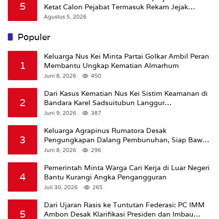
5
Ketat Calon Pejabat Termasuk Rekam Jejak
Hukum
Agustus 5, 2026
Populer
Keluarga Nus Kei Minta Partai Golkar Ambil Peran
1
Membantu Ungkap Kematian Almarhum
Juni 8, 2026
450
Dari Kasus Kematian Nus Kei Sistim Keamanan di
2
Bandara Karel Sadsuitubun Langgur
Dipertanyakan
Juni 9, 2026
387
Keluarga Agrapinus Rumatora Desak
3
Pengungkapan Dalang Pembunuhan, Siap Bawa
Kasus ke Komisi III DPR RI
Juni 8, 2026
296
Pemerintah Minta Warga Cari Kerja di Luar Negeri
4
Bantu Kurangi Angka Pengangguran
Juli 30, 2026
265
Dari Ujaran Rasis ke Tuntutan Federasi: PC IMM
5
Ambon Desak Klarifikasi Presiden dan Imbau