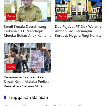
Berita
Berita
Sentil Kepala Daerah yang
Dua Pejabat PT Dok Waiame
Terkena OTT, Mendagri:
Ambon Jadi Tersangka
Mereka Bukan Anak Kemarin
Korupsi, Negara Rugi Hampir
Sore
Rp19 Miliar
Berita
Permanusa Lakukan Aksi
Desak Kejati Maluku Periksa
Bendahara Setwan SBB
Tinggalkan Balasan