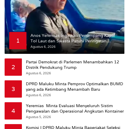
Anos Yeremias Ingatkan Penumpang Kapal
1
Tol Laut dan Swasta Patuhi Peringatan
BMKG
Agustus 6, 2026
Partai Demokrat di Parlemen Menambahkan 12
2
Distrik Pendukung Trump
Agustus 6, 2026
DPRD Maluku Minta Pemprov Optimalkan BUMD
3
yang ada Ketimbang Menambah Baru
Agustus 6, 2026
Yeremias Minta Evaluasi Menyeluruh Sistim
4
Pengawalan dan Operasional Angkutan Kontainer
Agustus 5, 2026
Komisi I DPRD Maluku Minta Baperjakat Seleksi