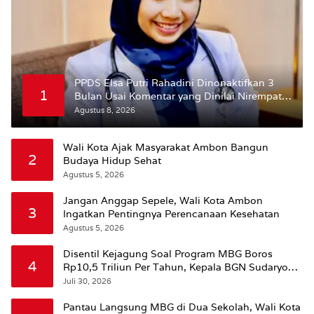
PPDS Elsa Putri Rahadini Dinonaktifkan 3
1
Bulan Usai Komentar yang Dinilai Nirempati
ke Pasien BPJS
Agustus 8, 2026
Wali Kota Ajak Masyarakat Ambon Bangun
2
Budaya Hidup Sehat
Agustus 5, 2026
Jangan Anggap Sepele, Wali Kota Ambon
3
Ingatkan Pentingnya Perencanaan Kesehatan
Agustus 5, 2026
Disentil Kejagung Soal Program MBG Boros
4
Rp10,5 Triliun Per Tahun, Kepala BGN Sudaryono
Beri Penjelasan
Juli 30, 2026
Pantau Langsung MBG di Dua Sekolah, Wali Kota