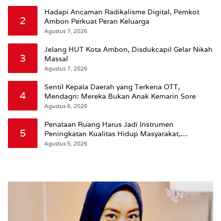
Hadapi Ancaman Radikalisme Digital, Pemkot
2
Ambon Perkuat Peran Keluarga
Agustus 7, 2026
Jelang HUT Kota Ambon, Disdukcapil Gelar Nikah
3
Massal
Agustus 7, 2026
Sentil Kepala Daerah yang Terkena OTT,
4
Mendagri: Mereka Bukan Anak Kemarin Sore
Agustus 6, 2026
Penataan Ruang Harus Jadi Instrumen
5
Peningkatan Kualitas Hidup Masyarakat,
Wattimena: Revisi RT-RW Ditetapkan Pemkot
Agustus 5, 2026
Susun RDTR Sebagai Dasar Hukum