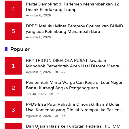
Partai Demokrat di Parlemen Menambahkan 12
4
Distrik Pendukung Trump
Agustus 6, 2026
DPRD Maluku Minta Pemprov Optimalkan BUMD
5
yang ada Ketimbang Menambah Baru
Agustus 6, 2026
Populer
RP2 TRILIUN DIKELOLA PUSAT Jawaban
1
Monohok Pemerintah Aceh Usai Disorot Mentan
Amran Soal Dana Pertanian
Agustus 7, 2026
822
Pemerintah Minta Warga Cari Kerja di Luar Negeri
2
Bantu Kurangi Angka Pengangguran
Juli 30, 2026
269
PPDS Elsa Putri Rahadini Dinonaktifkan 3 Bulan
3
Usai Komentar yang Dinilai Nirempati ke Pasien
BPJS
Agustus 8, 2026
258
Dari Ujaran Rasis ke Tuntutan Federasi: PC IMM