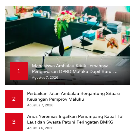
Mahasiswa Ambalau Kritik Lemahnya
1
Pengawasan DPRD Maluku Dapil Buru-
Bursel Terhadap Proses Perubahan Status
Agustus 7, 2026
Jalan
Perbaikan Jalan Ambalau Bergantung Situasi
2
Keuangan Pemprov Maluku
Agustus 7, 2026
Anos Yeremias Ingatkan Penumpang Kapal Tol
3
Laut dan Swasta Patuhi Peringatan BMKG
Agustus 6, 2026