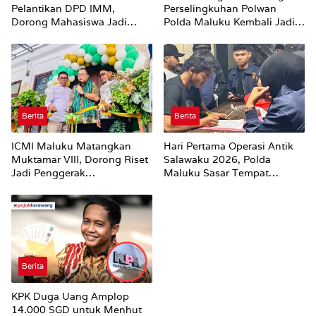
Pelantikan DPD IMM,
Perselingkuhan Polwan
Dorong Mahasiswa Jadi
Polda Maluku Kembali Jadi
Agen Perubahan dan Mitra
Sorotan
Strategis Pemerintah
Berita
Berita
ICMI Maluku Matangkan
Hari Pertama Operasi Antik
Muktamar VIII, Dorong Riset
Salawaku 2026, Polda
Jadi Penggerak
Maluku Sasar Tempat
Pembangunan
Hiburan Malam di Ambon
Berita
KPK Duga Uang Amplop
14.000 SGD untuk Menhut