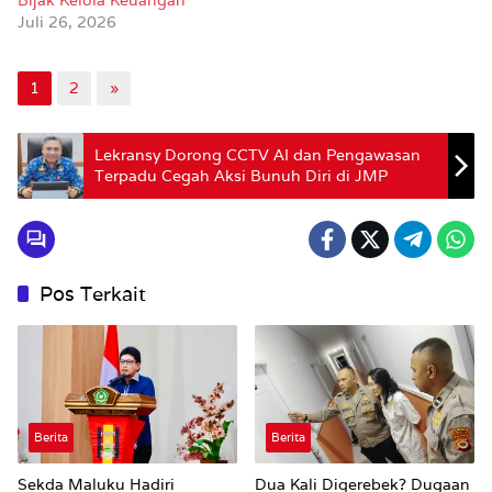
Bijak Kelola Keuangan
Juli 26, 2026
1
2
»
Lekransy Dorong CCTV AI dan Pengawasan
Terpadu Cegah Aksi Bunuh Diri di JMP
Pos Terkait
Berita
Berita
Sekda Maluku Hadiri
Dua Kali Digerebek? Dugaan