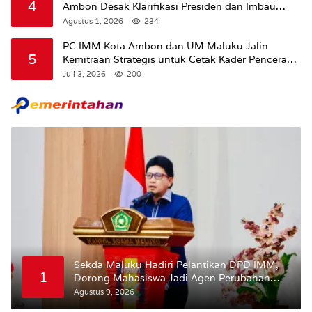
4
Ambon Desak Klarifikasi Presiden dan Imbau
Tunda Pengibaran Bendera Merah Putih Di
Agustus 1, 2026
234
Maluku.
PC IMM Kota Ambon dan UM Maluku Jalin
5
Kemitraan Strategis untuk Cetak Kader Pencerah
Bangsa “Membangun Peradaban dari Kampus”
Juli 3, 2026
200
Sekda Maluku Hadiri Pelantikan DPD IMM,
1
Dorong Mahasiswa Jadi Agen Perubahan
dan Mitra Strategis Pemerintah
Agustus 9, 2026