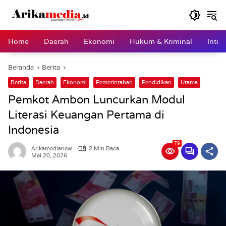
Langsung
ke
konten
Home
Daerah
Ekonomi
Hukum & Kriminal
Inter
Beranda
Berita
Berita
Daerah
Ekonomi
Pemerintahan
Pendidikan
Utama
Pemkot Ambon Luncurkan Modul
Literasi Keuangan Pertama di
Indonesia
79
Arikamedianew
2 Min Baca
Mei 20, 2026