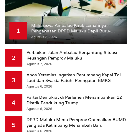
Mahasiswa Ambalau Kritik Lemahnya
1
Pengawasan DPRD Maluku Dapil Buru-
Bursel Terhadap Proses Perubahan Status
Agustus 7, 2026
Jalan
Perbaikan Jalan Ambalau Bergantung Situasi
2
Keuangan Pemprov Maluku
Agustus 7, 2026
Anos Yeremias Ingatkan Penumpang Kapal Tol
3
Laut dan Swasta Patuhi Peringatan BMKG
Agustus 6, 2026
Partai Demokrat di Parlemen Menambahkan 12
4
Distrik Pendukung Trump
Agustus 6, 2026
DPRD Maluku Minta Pemprov Optimalkan BUMD
5
yang ada Ketimbang Menambah Baru
Agustus 6, 2026