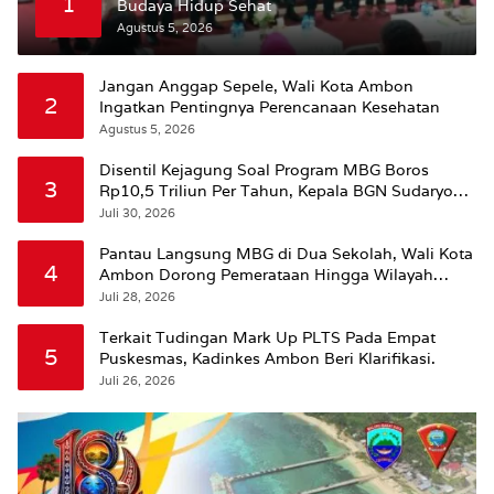
1
Budaya Hidup Sehat
Agustus 5, 2026
Jangan Anggap Sepele, Wali Kota Ambon
2
Ingatkan Pentingnya Perencanaan Kesehatan
Agustus 5, 2026
Disentil Kejagung Soal Program MBG Boros
3
Rp10,5 Triliun Per Tahun, Kepala BGN Sudaryono
Beri Penjelasan
Juli 30, 2026
Pantau Langsung MBG di Dua Sekolah, Wali Kota
4
Ambon Dorong Pemerataan Hingga Wilayah
Leitimur Selatan
Juli 28, 2026
Terkait Tudingan Mark Up PLTS Pada Empat
5
Puskesmas, Kadinkes Ambon Beri Klarifikasi.
Juli 26, 2026