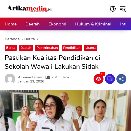
Langsung
ke
konten
Home
Daerah
Ekonomi
Hukum & Kriminal
Inter
Beranda
Berita
Berita
Daerah
Pemerintahan
Pendidikan
Utama
Pastikan Kualitas Pendidikan di
Sekolah Wawali Lakukan Sidak
15
Arikamedianew
2 Min Baca
Januari 23, 2026