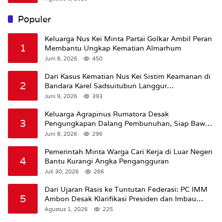
Populer
Keluarga Nus Kei Minta Partai Golkar Ambil Peran
1
Membantu Ungkap Kematian Almarhum
Juni 8, 2026
450
Dari Kasus Kematian Nus Kei Sistim Keamanan di
2
Bandara Karel Sadsuitubun Langgur
Dipertanyakan
Juni 9, 2026
393
Keluarga Agrapinus Rumatora Desak
3
Pengungkapan Dalang Pembunuhan, Siap Bawa
Kasus ke Komisi III DPR RI
Juni 8, 2026
296
Pemerintah Minta Warga Cari Kerja di Luar Negeri
4
Bantu Kurangi Angka Pengangguran
Juli 30, 2026
266
Dari Ujaran Rasis ke Tuntutan Federasi: PC IMM
5
Ambon Desak Klarifikasi Presiden dan Imbau
Tunda Pengibaran Bendera Merah Putih Di
Agustus 1, 2026
225
Maluku.