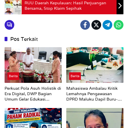
RUU Daerah Kepulauan: Hasil Perjuangan
Bersama, Stop Klaim Sepihak
Pos Terkait
Berita
Berita
Perkuat Pola Asuh Holistik di
Mahasiswa Ambalau Kritik
Era Digital, DWP Bagian
Lemahnya Pengawasan
Umum Gelar Edukasi
DPRD Maluku Dapil Buru-
Parenting Bagi Orang Tua
Bursel Terhadap Proses
Perubahan Status Jalan