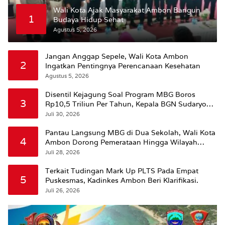
Wali Kota Ajak Masyarakat Ambon Bangun
1
Budaya Hidup Sehat
Agustus 5, 2026
Jangan Anggap Sepele, Wali Kota Ambon
2
Ingatkan Pentingnya Perencanaan Kesehatan
Agustus 5, 2026
Disentil Kejagung Soal Program MBG Boros
3
Rp10,5 Triliun Per Tahun, Kepala BGN Sudaryono
Beri Penjelasan
Juli 30, 2026
Pantau Langsung MBG di Dua Sekolah, Wali Kota
4
Ambon Dorong Pemerataan Hingga Wilayah
Leitimur Selatan
Juli 28, 2026
Terkait Tudingan Mark Up PLTS Pada Empat
5
Puskesmas, Kadinkes Ambon Beri Klarifikasi.
Juli 26, 2026