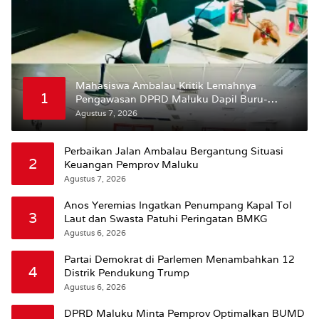
Mahasiswa Ambalau Kritik Lemahnya
1
Pengawasan DPRD Maluku Dapil Buru-
Bursel Terhadap Proses Perubahan Status
Agustus 7, 2026
Jalan
Perbaikan Jalan Ambalau Bergantung Situasi
2
Keuangan Pemprov Maluku
Agustus 7, 2026
Anos Yeremias Ingatkan Penumpang Kapal Tol
3
Laut dan Swasta Patuhi Peringatan BMKG
Agustus 6, 2026
Partai Demokrat di Parlemen Menambahkan 12
4
Distrik Pendukung Trump
Agustus 6, 2026
DPRD Maluku Minta Pemprov Optimalkan BUMD