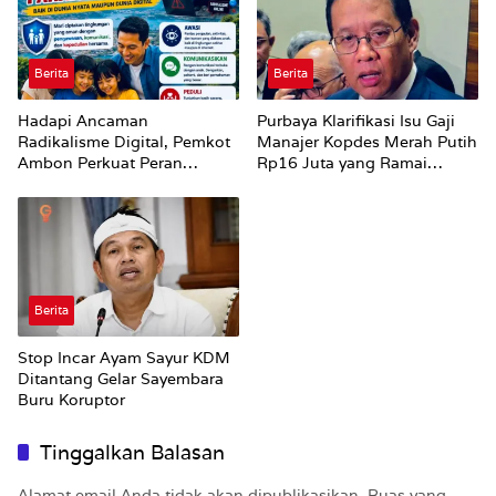
Berita
Berita
Hadapi Ancaman
Purbaya Klarifikasi Isu Gaji
Radikalisme Digital, Pemkot
Manajer Kopdes Merah Putih
Ambon Perkuat Peran
Rp16 Juta yang Ramai
Keluarga
Dibahas Publik
Berita
Stop Incar Ayam Sayur KDM
Ditantang Gelar Sayembara
Buru Koruptor
Tinggalkan Balasan
Alamat email Anda tidak akan dipublikasikan.
Ruas yang