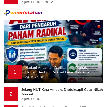
Tunda Pengibaran Bendera Merah Putih Di
Agustus 1, 2026
225
Maluku.
Hadapi Ancaman Radikalisme Digital,
1
Pemkot Ambon Perkuat Peran Keluarga
Agustus 7, 2026
Jelang HUT Kota Ambon, Disdukcapil Gelar Nikah
2
Massal
Agustus 7, 2026