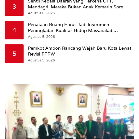
Sentil Kepala Daerah yang Terkena OTT,
3
Mendagri: Mereka Bukan Anak Kemarin Sore
Agustus 6, 2026
Penataan Ruang Harus Jadi Instrumen
4
Peningkatan Kualitas Hidup Masyarakat,
Wattimena: Revisi RT-RW Ditetapkan Pemkot
Agustus 5, 2026
Susun RDTR Sebagai Dasar Hukum
Pemkot Ambon Rancang Wajah Baru Kota Lewat
5
Revisi RTRW
Agustus 5, 2026