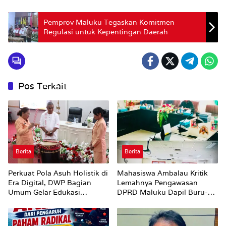
Pemprov Maluku Tegaskan Komitmen
Regulasi untuk Kepentingan Daerah
Pos Terkait
Berita
Berita
Perkuat Pola Asuh Holistik di
Mahasiswa Ambalau Kritik
Era Digital, DWP Bagian
Lemahnya Pengawasan
Umum Gelar Edukasi
DPRD Maluku Dapil Buru-
Parenting Bagi Orang Tua
Bursel Terhadap Proses
Perubahan Status Jalan