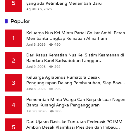
5
yang ada Ketimbang Menambah Baru
Agustus 6, 2026
Populer
Keluarga Nus Kei Minta Partai Golkar Ambil Peran
1
Membantu Ungkap Kematian Almarhum
Juni 8, 2026
450
Dari Kasus Kematian Nus Kei Sistim Keamanan di
2
Bandara Karel Sadsuitubun Langgur
Dipertanyakan
Juni 9, 2026
393
Keluarga Agrapinus Rumatora Desak
3
Pengungkapan Dalang Pembunuhan, Siap Bawa
Kasus ke Komisi III DPR RI
Juni 8, 2026
296
Pemerintah Minta Warga Cari Kerja di Luar Negeri
4
Bantu Kurangi Angka Pengangguran
Juli 30, 2026
266
Dari Ujaran Rasis ke Tuntutan Federasi: PC IMM
5
Ambon Desak Klarifikasi Presiden dan Imbau