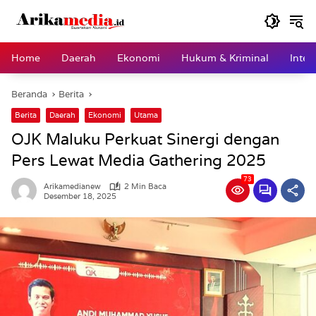
Langsung
ke
konten
Home
Daerah
Ekonomi
Hukum & Kriminal
Inter
Beranda
Berita
Berita
Daerah
Ekonomi
Utama
OJK Maluku Perkuat Sinergi dengan
Pers Lewat Media Gathering 2025
73
Arikamedianew
2 Min Baca
Desember 18, 2025