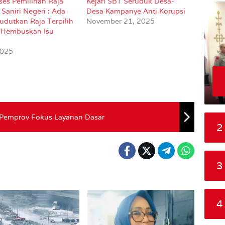
ses Pemilihan Raja
Kejari SBT Seruduk Desa-
Saniri Negeri : Ada
Desa Kampanye Anti Korupsi
udutkan Raja Terpilih
November 21, 2025
 Hembuskan Isu
2025
 Pemprov Fokus Layanan Dasar
2
3
4