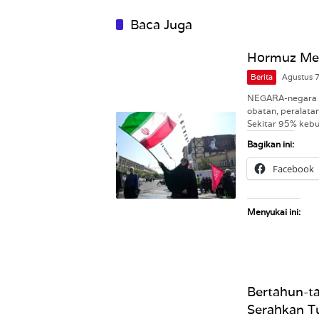
Baca Juga
Hormuz Men
Berita
Agustus 
NEGARA-negara 
obatan, peralata
Sekitar 95% kebu
Bagikan ini:
Facebook
Menyukai ini:
Bertahun-ta
Serahkan Tu