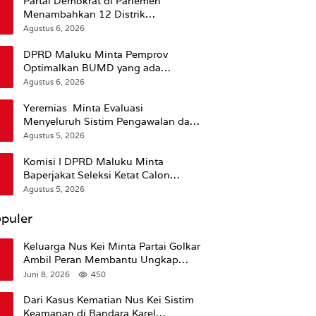
Partai Demokrat di Parlemen
Menambahkan 12 Distrik
Pendukung Trump
Agustus 6, 2026
DPRD Maluku Minta Pemprov
Optimalkan BUMD yang ada
Ketimbang Menambah Baru
Agustus 6, 2026
Yeremias Minta Evaluasi
Menyeluruh Sistim Pengawalan dan
Operasional Angkutan Kontainer
Agustus 5, 2026
Komisi I DPRD Maluku Minta
Baperjakat Seleksi Ketat Calon
Pejabat Termasuk Rekam Jejak
Agustus 5, 2026
Hukum
puler
Keluarga Nus Kei Minta Partai Golkar
Ambil Peran Membantu Ungkap
Kematian Almarhum
Juni 8, 2026
450
Dari Kasus Kematian Nus Kei Sistim
Keamanan di Bandara Karel