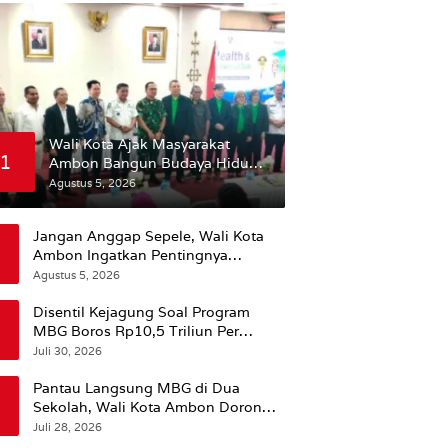
Wali Kota Ajak Masyarakat
1
Ambon Bangun Budaya Hidup
Sehat
Agustus 5, 2026
Jangan Anggap Sepele, Wali Kota
Ambon Ingatkan Pentingnya
Perencanaan Kesehatan
Agustus 5, 2026
Disentil Kejagung Soal Program
MBG Boros Rp10,5 Triliun Per
Tahun, Kepala BGN Sudaryono Beri
Juli 30, 2026
Penjelasan
Pantau Langsung MBG di Dua
Sekolah, Wali Kota Ambon Dorong
Pemerataan Hingga Wilayah
Juli 28, 2026
Leitimur Selatan