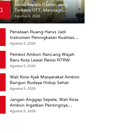
Sentil Kepala Daerah yang
1
Terkena OTT, Mendagri:
Mereka Bukan Anak Kemarin
Agustus 6, 2026
Sore
Penataan Ruang Harus Jadi
Instrumen Peningkatan Kualitas
Hidup Masyarakat, Wattimena:
Agustus 5, 2026
Revisi RT-RW Ditetapkan Pemkot
Susun RDTR Sebagai Dasar Hukum
Pemkot Ambon Rancang Wajah
Baru Kota Lewat Revisi RTRW
Agustus 5, 2026
Wali Kota Ajak Masyarakat Ambon
Bangun Budaya Hidup Sehat
Agustus 5, 2026
Jangan Anggap Sepele, Wali Kota
Ambon Ingatkan Pentingnya
Perencanaan Kesehatan
Agustus 5, 2026