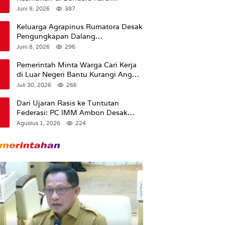
Sadsuitubun Langgur
Juni 9, 2026
387
Dipertanyakan
Keluarga Agrapinus Rumatora Desak
Pengungkapan Dalang
Pembunuhan, Siap Bawa Kasus ke
Juni 8, 2026
296
Komisi III DPR RI
Pemerintah Minta Warga Cari Kerja
di Luar Negeri Bantu Kurangi Angka
Pengangguran
Juli 30, 2026
266
Dari Ujaran Rasis ke Tuntutan
Federasi: PC IMM Ambon Desak
Klarifikasi Presiden dan Imbau
Agustus 1, 2026
224
Tunda Pengibaran Bendera Merah
Putih Di Maluku.