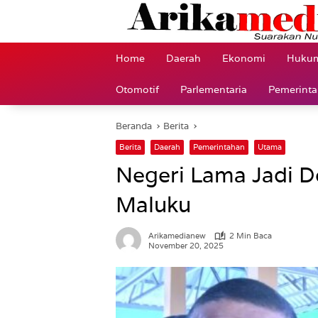
Langsung
ke
konten
Home
Daerah
Ekonomi
Hukum
Otomotif
Parlementaria
Pemerint
Beranda
Berita
Berita
Daerah
Pemerintahan
Utama
Negeri Lama Jadi D
Maluku
Arikamedianew
2 Min Baca
November 20, 2025