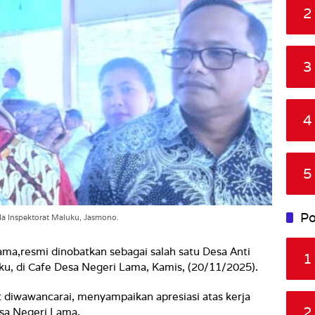
2
3
4
5
Po
ala Inspektorat Maluku, Jasmono.
ma,resmi dinobatkan sebagai salah satu Desa Anti
1
u, di Cafe Desa Negeri Lama, Kamis, (20/11/2025).
t diwawancarai, menyampaikan apresiasi atas kerja
2
sa Negeri Lama.