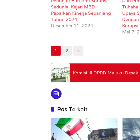
Peringati Hari Anti Korupsi
Dari Pro
Sedunia, Kejari MBD
Tuhaha, 
Paparkan Kinerja Sepanjang
Upaya S
Tahun 2024
Dengan
Desember 11, 2024
Korupsi
Mei 7, 
1
2
»
Komisi III DPRD Maluku Desak
Pos Terkait