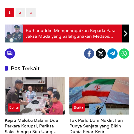
1
2
»
Burhanuddin Memperingatkan Kepada Para
Jaksa Muda yang Salahgunakan Medsos
akan Dipecat hingga Dicopot dari Jabatan
Pos Terkait
Berita
Berita
Kejati Maluku Dalami Dua
Tak Perlu Bom Nuklir, Iran
Perkara Korupsi, Periksa
Punya Senjata yang Bikin
Saksi hingga Sita Uang
Dunia Ketar-Ketir