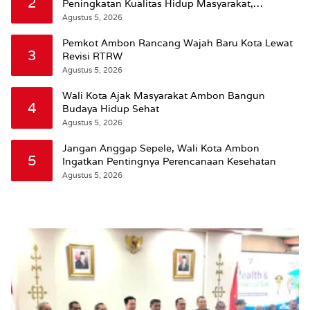
2
Peningkatan Kualitas Hidup Masyarakat,
Wattimena: Revisi RT-RW Ditetapkan Pemkot
Agustus 5, 2026
Susun RDTR Sebagai Dasar Hukum
Pemkot Ambon Rancang Wajah Baru Kota Lewat
3
Revisi RTRW
Agustus 5, 2026
Wali Kota Ajak Masyarakat Ambon Bangun
4
Budaya Hidup Sehat
Agustus 5, 2026
Jangan Anggap Sepele, Wali Kota Ambon
5
Ingatkan Pentingnya Perencanaan Kesehatan
Agustus 5, 2026