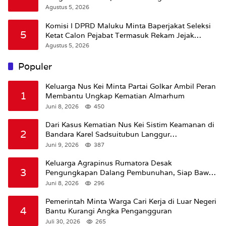
Agustus 5, 2026
Komisi I DPRD Maluku Minta Baperjakat Seleksi
5
Ketat Calon Pejabat Termasuk Rekam Jejak
Hukum
Agustus 5, 2026
Populer
Keluarga Nus Kei Minta Partai Golkar Ambil Peran
1
Membantu Ungkap Kematian Almarhum
Juni 8, 2026
450
Dari Kasus Kematian Nus Kei Sistim Keamanan di
2
Bandara Karel Sadsuitubun Langgur
Dipertanyakan
Juni 9, 2026
387
Keluarga Agrapinus Rumatora Desak
3
Pengungkapan Dalang Pembunuhan, Siap Bawa
Kasus ke Komisi III DPR RI
Juni 8, 2026
296
Pemerintah Minta Warga Cari Kerja di Luar Negeri
4
Bantu Kurangi Angka Pengangguran
Juli 30, 2026
265