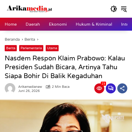
Langsung
ke
konten
Home
Daerah
Ekonomi
Hukum & Kriminal
Inter
Beranda
Berita
Berita
Parlementaria
Utama
Nasdem Respon Klaim Prabowo: Kalau
Presiden Sudah Bicara, Artinya Tahu
Siapa Bohir Di Balik Kegaduhan
23
Arikamedianew
2 Min Baca
Juni 26, 2026