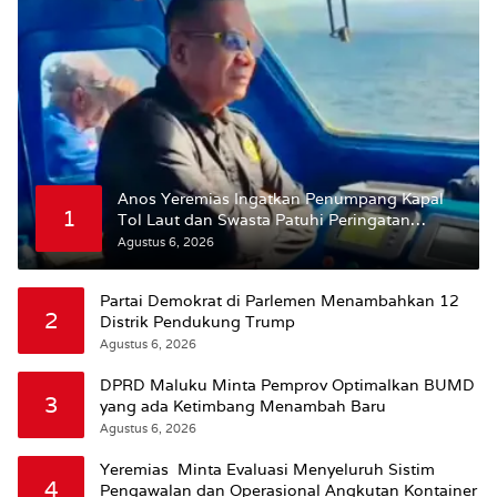
Anos Yeremias Ingatkan Penumpang Kapal
1
Tol Laut dan Swasta Patuhi Peringatan
BMKG
Agustus 6, 2026
Partai Demokrat di Parlemen Menambahkan 12
2
Distrik Pendukung Trump
Agustus 6, 2026
DPRD Maluku Minta Pemprov Optimalkan BUMD
3
yang ada Ketimbang Menambah Baru
Agustus 6, 2026
Yeremias Minta Evaluasi Menyeluruh Sistim
4
Pengawalan dan Operasional Angkutan Kontainer