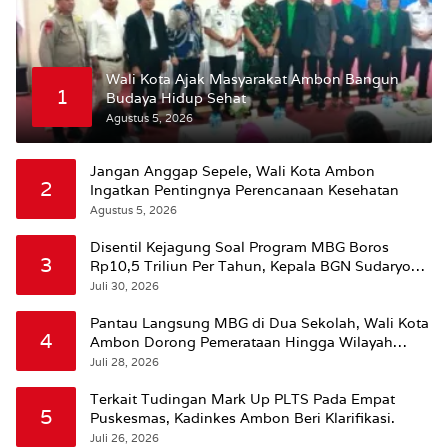
Wali Kota Ajak Masyarakat Ambon Bangun
1
Budaya Hidup Sehat
Agustus 5, 2026
Jangan Anggap Sepele, Wali Kota Ambon
2
Ingatkan Pentingnya Perencanaan Kesehatan
Agustus 5, 2026
Disentil Kejagung Soal Program MBG Boros
3
Rp10,5 Triliun Per Tahun, Kepala BGN Sudaryono
Beri Penjelasan
Juli 30, 2026
Pantau Langsung MBG di Dua Sekolah, Wali Kota
4
Ambon Dorong Pemerataan Hingga Wilayah
Leitimur Selatan
Juli 28, 2026
Terkait Tudingan Mark Up PLTS Pada Empat
5
Puskesmas, Kadinkes Ambon Beri Klarifikasi.
Juli 26, 2026