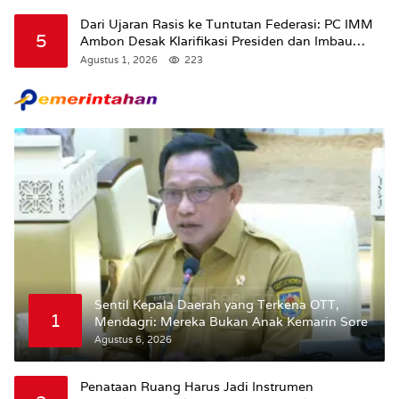
Dari Ujaran Rasis ke Tuntutan Federasi: PC IMM
5
Ambon Desak Klarifikasi Presiden dan Imbau
Tunda Pengibaran Bendera Merah Putih Di
Agustus 1, 2026
223
Maluku.
Sentil Kepala Daerah yang Terkena OTT,
1
Mendagri: Mereka Bukan Anak Kemarin Sore
Agustus 6, 2026
Penataan Ruang Harus Jadi Instrumen