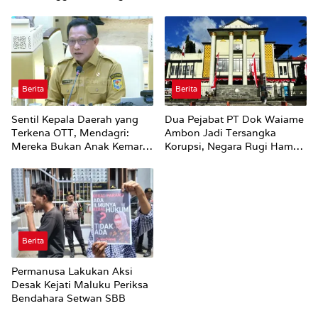
Rp100 Juta
Berita
Berita
Sentil Kepala Daerah yang
Dua Pejabat PT Dok Waiame
Terkena OTT, Mendagri:
Ambon Jadi Tersangka
Mereka Bukan Anak Kemarin
Korupsi, Negara Rugi Hampir
Sore
Rp19 Miliar
Berita
Permanusa Lakukan Aksi
Desak Kejati Maluku Periksa
Bendahara Setwan SBB