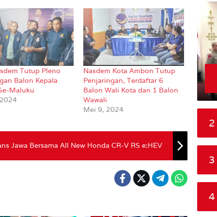
sdem Tutup Pleno
Nasdem Kota Ambon Tutup
ngan Balon Kepala
Penjaringan, Terdaftar 6
Se-Maluku
Balon Wali Kota dan 1 Balon
 2024
Wawali
Mei 9, 2024
2
Trans Jawa Bersama All New Honda CR-V RS e:HEV
3
4