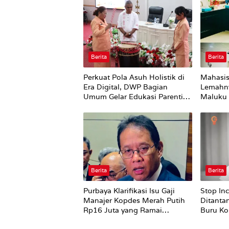
Berita
Berita
Perkuat Pola Asuh Holistik di
Mahasis
Era Digital, DWP Bagian
Lemahn
Umum Gelar Edukasi Parenting
Maluku 
Bagi Orang Tua
Bursel 
Perubah
Berita
Berita
Purbaya Klarifikasi Isu Gaji
Stop In
Manajer Kopdes Merah Putih
Ditanta
Rp16 Juta yang Ramai
Buru Ko
Dibahas Publik