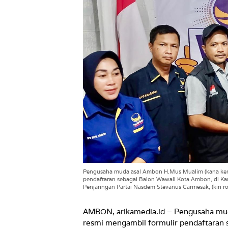
Pengusaha muda asal Ambon H.Mus Mualim (kana kemej
pendaftaran sebagai Balon Wawali Kota Ambon, di Ka
Penjaringan Partai Nasdem Stevanus Carmesak, (kiri r
AMBON, arikamedia.id – Pengusaha mu
resmi mengambil formulir pendaftaran s