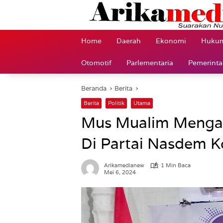
Langsung
ke
konten
Home
Daerah
Ekonomi
Hukum
Otomotif
Parlementaria
Pemerint
Beranda
Berita
Berita
Politik
Utama
Mus Mualim Mengam
Di Partai Nasdem 
Arikamedianew
1 Min Baca
Mei 6, 2024