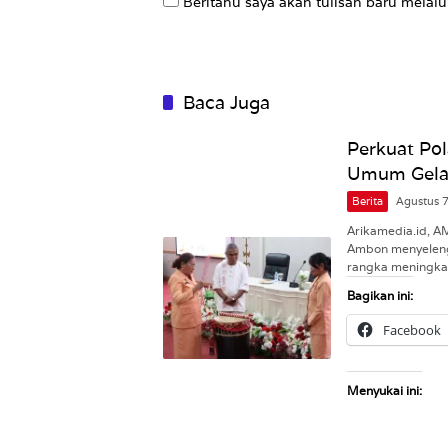
Beritahu saya akan tulisan baru melalui
Baca Juga
Perkuat Pol
Umum Gelar
Berita
Agustus 
Arikamedia.id, 
Ambon menyeleng
rangka meningk
Bagikan ini:
Facebook
Menyukai ini: