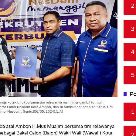
2
3
4
5
Po
a kotak biru) bersama tim relawanya resmi mengambil formulir
ntor Partai Nasdem Kota Ambon, dan di sambut hangat oleh Ketua Tim
1
ompi Nasdem), Senin,(06/05/2024).(LIA)
da asal Ambon H.Mus Mualim bersama tim relawanya
ebagai Bakal Calon (Balon) Wakil Wali (Wawali) Kota
2