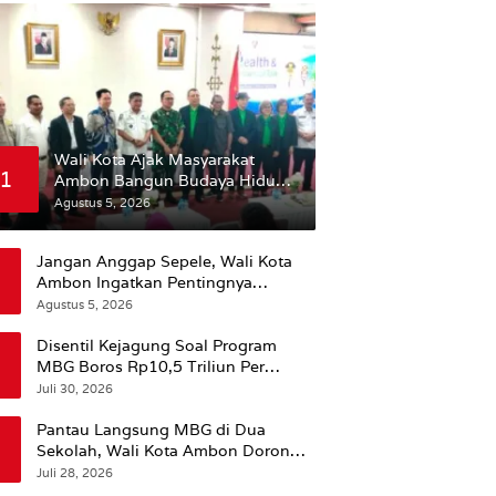
Wali Kota Ajak Masyarakat
1
Ambon Bangun Budaya Hidup
Sehat
Agustus 5, 2026
Jangan Anggap Sepele, Wali Kota
Ambon Ingatkan Pentingnya
Perencanaan Kesehatan
Agustus 5, 2026
Disentil Kejagung Soal Program
MBG Boros Rp10,5 Triliun Per
Tahun, Kepala BGN Sudaryono Beri
Juli 30, 2026
Penjelasan
Pantau Langsung MBG di Dua
Sekolah, Wali Kota Ambon Dorong
Pemerataan Hingga Wilayah
Juli 28, 2026
Leitimur Selatan