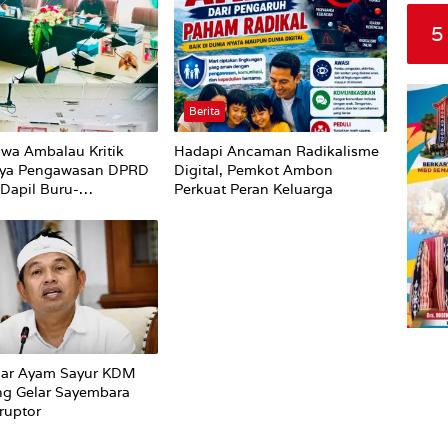
5
Berita
wa Ambalau Kritik
Hadapi Ancaman Radikalisme
ya Pengawasan DPRD
Digital, Pemkot Ambon
Dapil Buru-
Perkuat Peran Keluarga
Terhadap Proses
an Status Jalan
car Ayam Sayur KDM
ng Gelar Sayembara
ruptor