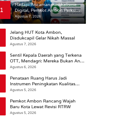
Hadapi Ancaman Radikalisme
1
Digital, Pemkot Ambon Perkuat
Peran Keluarga
Agustus 7, 2026
Jelang HUT Kota Ambon,
Disdukcapil Gelar Nikah Massal
Agustus 7, 2026
Sentil Kepala Daerah yang Terkena
OTT, Mendagri: Mereka Bukan Anak
Kemarin Sore
Agustus 6, 2026
Penataan Ruang Harus Jadi
Instrumen Peningkatan Kualitas
Hidup Masyarakat, Wattimena:
Agustus 5, 2026
Revisi RT-RW Ditetapkan Pemkot
Susun RDTR Sebagai Dasar Hukum
Pemkot Ambon Rancang Wajah
Baru Kota Lewat Revisi RTRW
Agustus 5, 2026