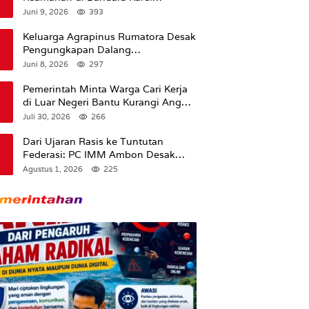
Sadsuitubun Langgur
Juni 9, 2026
393
Dipertanyakan
Keluarga Agrapinus Rumatora Desak
Pengungkapan Dalang
Pembunuhan, Siap Bawa Kasus ke
Juni 8, 2026
297
Komisi III DPR RI
Pemerintah Minta Warga Cari Kerja
di Luar Negeri Bantu Kurangi Angka
Pengangguran
Juli 30, 2026
266
Dari Ujaran Rasis ke Tuntutan
Federasi: PC IMM Ambon Desak
Klarifikasi Presiden dan Imbau
Agustus 1, 2026
225
Tunda Pengibaran Bendera Merah
Putih Di Maluku.