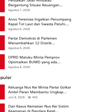
Perbaikan Jalan Ambalau
Bergantung Situasi Keuangan
Pemprov Maluku
Agustus 7, 2026
Anos Yeremias Ingatkan Penumpang
Kapal Tol Laut dan Swasta Patuhi
Peringatan BMKG
Agustus 6, 2026
Partai Demokrat di Parlemen
Menambahkan 12 Distrik
Pendukung Trump
Agustus 6, 2026
DPRD Maluku Minta Pemprov
Optimalkan BUMD yang ada
Ketimbang Menambah Baru
Agustus 6, 2026
puler
Keluarga Nus Kei Minta Partai Golkar
Ambil Peran Membantu Ungkap
Kematian Almarhum
Juni 8, 2026
450
Dari Kasus Kematian Nus Kei Sistim
Keamanan di Bandara Karel