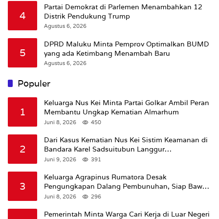
Partai Demokrat di Parlemen Menambahkan 12
4
Distrik Pendukung Trump
Agustus 6, 2026
DPRD Maluku Minta Pemprov Optimalkan BUMD
5
yang ada Ketimbang Menambah Baru
Agustus 6, 2026
Populer
Keluarga Nus Kei Minta Partai Golkar Ambil Peran
1
Membantu Ungkap Kematian Almarhum
Juni 8, 2026
450
Dari Kasus Kematian Nus Kei Sistim Keamanan di
2
Bandara Karel Sadsuitubun Langgur
Dipertanyakan
Juni 9, 2026
391
Keluarga Agrapinus Rumatora Desak
3
Pengungkapan Dalang Pembunuhan, Siap Bawa
Kasus ke Komisi III DPR RI
Juni 8, 2026
296
Pemerintah Minta Warga Cari Kerja di Luar Negeri