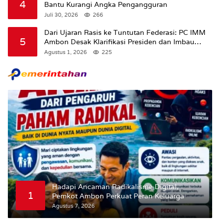
4
Bantu Kurangi Angka Pengangguran
Juli 30, 2026
266
Dari Ujaran Rasis ke Tuntutan Federasi: PC IMM
5
Ambon Desak Klarifikasi Presiden dan Imbau
Tunda Pengibaran Bendera Merah Putih Di
Agustus 1, 2026
225
Maluku.
Hadapi Ancaman Radikalisme Digital,
1
Pemkot Ambon Perkuat Peran Keluarga
Agustus 7, 2026