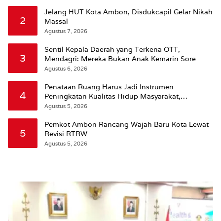
Jelang HUT Kota Ambon, Disdukcapil Gelar Nikah
2
Massal
Agustus 7, 2026
Sentil Kepala Daerah yang Terkena OTT,
3
Mendagri: Mereka Bukan Anak Kemarin Sore
Agustus 6, 2026
Penataan Ruang Harus Jadi Instrumen
4
Peningkatan Kualitas Hidup Masyarakat,
Wattimena: Revisi RT-RW Ditetapkan Pemkot
Agustus 5, 2026
Susun RDTR Sebagai Dasar Hukum
Pemkot Ambon Rancang Wajah Baru Kota Lewat
5
Revisi RTRW
Agustus 5, 2026