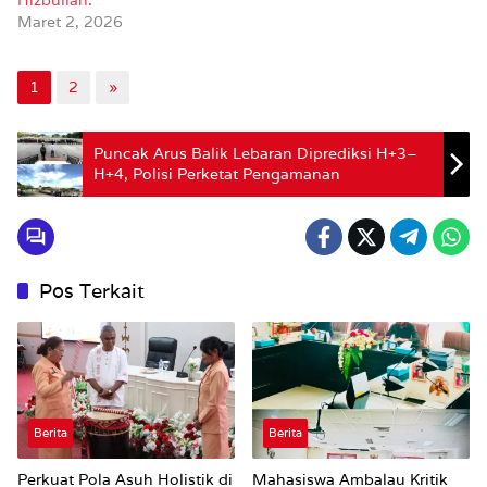
Maret 2, 2026
1
2
»
Puncak Arus Balik Lebaran Diprediksi H+3–
H+4, Polisi Perketat Pengamanan
Pos Terkait
Berita
Berita
Perkuat Pola Asuh Holistik di
Mahasiswa Ambalau Kritik