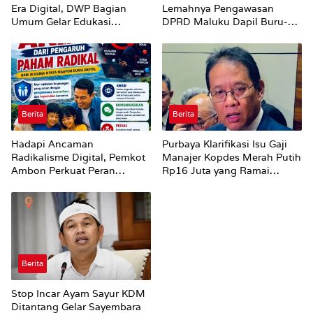
Era Digital, DWP Bagian
Lemahnya Pengawasan
Umum Gelar Edukasi
DPRD Maluku Dapil Buru-
Parenting Bagi Orang Tua
Bursel Terhadap Proses
Perubahan Status Jalan
Berita
Berita
Hadapi Ancaman
Purbaya Klarifikasi Isu Gaji
Radikalisme Digital, Pemkot
Manajer Kopdes Merah Putih
Ambon Perkuat Peran
Rp16 Juta yang Ramai
Keluarga
Dibahas Publik
Berita
Stop Incar Ayam Sayur KDM
Ditantang Gelar Sayembara