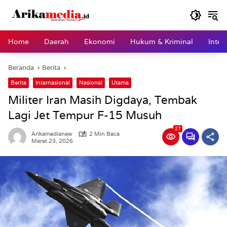
Langsung
ke
konten
Home
Daerah
Ekonomi
Hukum & Kriminal
Inter
Beranda
Berita
Berita
Internasional
Nasional
Utama
Militer Iran Masih Digdaya, Tembak
Lagi Jet Tempur F-15 Musuh
27
Arikamedianew
2 Min Baca
Maret 23, 2026