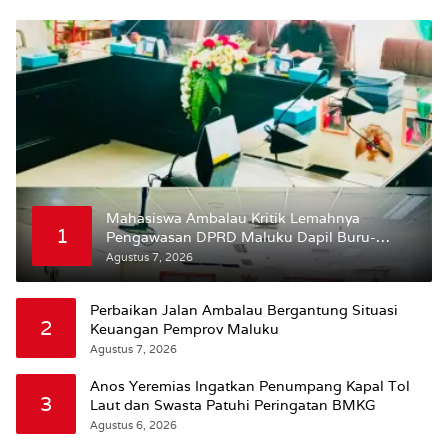
Mahasiswa Ambalau Kritik Lemahnya
1
Pengawasan DPRD Maluku Dapil Buru-
Bursel Terhadap Proses Perubahan Status
Agustus 7, 2026
Jalan
Perbaikan Jalan Ambalau Bergantung Situasi
2
Keuangan Pemprov Maluku
Agustus 7, 2026
Anos Yeremias Ingatkan Penumpang Kapal Tol
3
Laut dan Swasta Patuhi Peringatan BMKG
Agustus 6, 2026