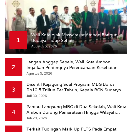
Wali Kota Ajak Masyarakat Ambon Bangun
1
Budaya Hidup Sehat
Agustus 5, 2026
Jangan Anggap Sepele, Wali Kota Ambon
2
Ingatkan Pentingnya Perencanaan Kesehatan
Agustus 5, 2026
Disentil Kejagung Soal Program MBG Boros
3
Rp10,5 Triliun Per Tahun, Kepala BGN Sudaryono
Beri Penjelasan
Juli 30, 2026
Pantau Langsung MBG di Dua Sekolah, Wali Kota
4
Ambon Dorong Pemerataan Hingga Wilayah
Leitimur Selatan
Juli 28, 2026
Terkait Tudingan Mark Up PLTS Pada Empat