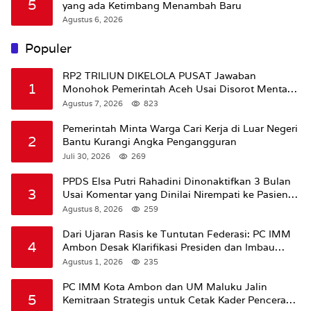
5
yang ada Ketimbang Menambah Baru
Agustus 6, 2026
Populer
RP2 TRILIUN DIKELOLA PUSAT Jawaban
1
Monohok Pemerintah Aceh Usai Disorot Mentan
Amran Soal Dana Pertanian
Agustus 7, 2026
823
Pemerintah Minta Warga Cari Kerja di Luar Negeri
2
Bantu Kurangi Angka Pengangguran
Juli 30, 2026
269
PPDS Elsa Putri Rahadini Dinonaktifkan 3 Bulan
3
Usai Komentar yang Dinilai Nirempati ke Pasien
BPJS
Agustus 8, 2026
259
Dari Ujaran Rasis ke Tuntutan Federasi: PC IMM
4
Ambon Desak Klarifikasi Presiden dan Imbau
Tunda Pengibaran Bendera Merah Putih Di
Agustus 1, 2026
235
Maluku.
PC IMM Kota Ambon dan UM Maluku Jalin
5
Kemitraan Strategis untuk Cetak Kader Pencerah