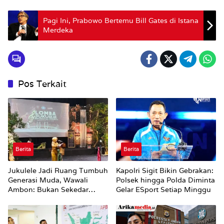
Pagi Ini, Prabowo Bertemu Bill Gates di Istana
Merdeka
Pos Terkait
Berita
Berita
Jukulele Jadi Ruang Tumbuh
Kapolri Sigit Bikin Gebrakan:
Generasi Muda, Wawali
Polsek hingga Polda Diminta
Ambon: Bukan Sekedar
Gelar ESport Setiap Minggu
Mencari Juara