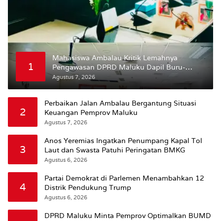
Mahasiswa Ambalau Kritik Lemahnya
1
Pengawasan DPRD Maluku Dapil Buru-
Bursel Terhadap Proses Perubahan Status
Agustus 7, 2026
Jalan
Perbaikan Jalan Ambalau Bergantung Situasi
2
Keuangan Pemprov Maluku
Agustus 7, 2026
Anos Yeremias Ingatkan Penumpang Kapal Tol
3
Laut dan Swasta Patuhi Peringatan BMKG
Agustus 6, 2026
Partai Demokrat di Parlemen Menambahkan 12
4
Distrik Pendukung Trump
Agustus 6, 2026
DPRD Maluku Minta Pemprov Optimalkan BUMD