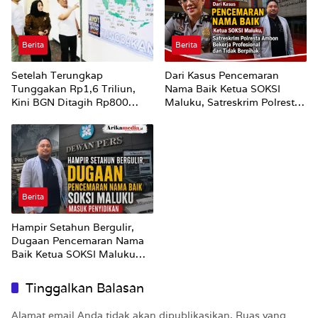
Berita
Berita
Setelah Terungkap
Dari Kasus Pencemaran
Tunggakan Rp1,6 Triliun,
Nama Baik Ketua SOKSI
Kini BGN Ditagih Rp800
Maluku, Satreskrim Polresta
Miliar dari 315 Dapur MBG
Ambon Bekerja Profesional
yang Mangkrak
dan Tidak Berpihak
Berita
Hampir Setahun Bergulir,
Dugaan Pencemaran Nama
Baik Ketua SOKSI Maluku
Masuk Penyidikan
Tinggalkan Balasan
Alamat email Anda tidak akan dipublikasikan.
Ruas yang