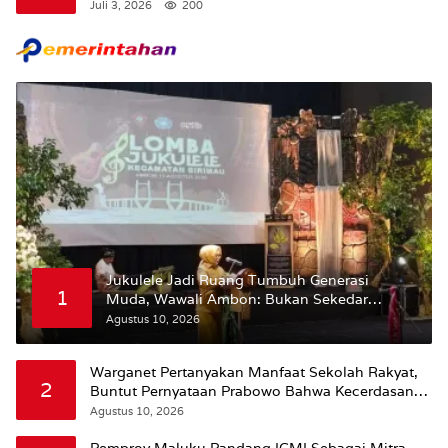
Bangsa “Membangun Peradaban dari Kampus”
Juli 3, 2026
200
Jukulele Jadi Ruang Tumbuh Generasi
1
Muda, Wawali Ambon: Bukan Sekedar
Mencari Juara
Agustus 10, 2026
Warganet Pertanyakan Manfaat Sekolah Rakyat,
2
Buntut Pernyataan Prabowo Bahwa Kecerdasan
Bukan dari Sekolah
Agustus 10, 2026
Pemprov Maluku Pandang ICMI Sebagai Mitra