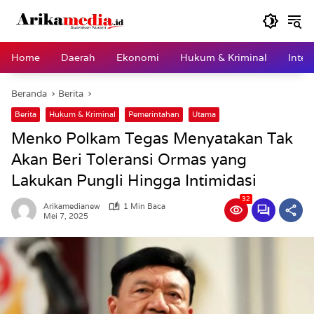
Langsung
ke
konten
Home
Daerah
Ekonomi
Hukum & Kriminal
Inter
Beranda
Berita
Berita
Hukum & Kriminal
Pemerintahan
Utama
Menko Polkam Tegas Menyatakan Tak
Akan Beri Toleransi Ormas yang
Lakukan Pungli Hingga Intimidasi
32
Arikamedianew
1 Min Baca
Mei 7, 2025