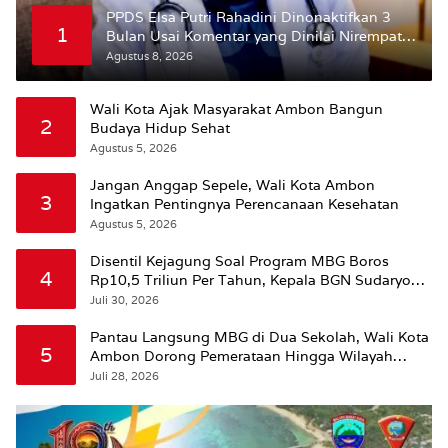
PPDS Elsa Putri Rahadini Dinonaktifkan 3
1
Bulan Usai Komentar yang Dinilai Nirempati
ke Pasien BPJS
Agustus 8, 2026
Wali Kota Ajak Masyarakat Ambon Bangun
2
Budaya Hidup Sehat
Agustus 5, 2026
Jangan Anggap Sepele, Wali Kota Ambon
3
Ingatkan Pentingnya Perencanaan Kesehatan
Agustus 5, 2026
Disentil Kejagung Soal Program MBG Boros
4
Rp10,5 Triliun Per Tahun, Kepala BGN Sudaryono
Beri Penjelasan
Juli 30, 2026
Pantau Langsung MBG di Dua Sekolah, Wali Kota
5
Ambon Dorong Pemerataan Hingga Wilayah
Leitimur Selatan
Juli 28, 2026