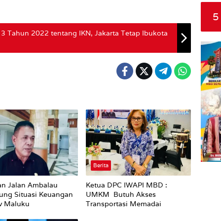
5
3 Tahun 2022 tentang IKN, Jakarta Tetap Ibukota
Berita
an Jalan Ambalau
Ketua DPC IWAPI MBD :
ung Situasi Keuangan
UMKM Butuh Akses
v Maluku
Transportasi Memadai