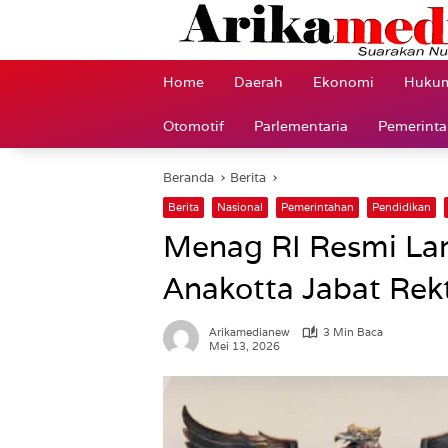
Langsung
ke
konten
Home
Daerah
Ekonomi
Hukum
Otomotif
Parlementaria
Pemerint
Beranda
Berita
Berita
Nasional
Pemerintahan
Pendidikan
Menag RI Resmi Lan
Anakotta Jabat Re
Arikamedianew
3 Min Baca
Mei 13, 2026