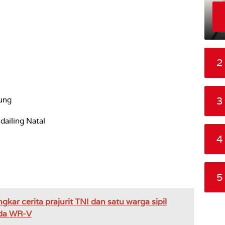
2
3
tung
ailing Natal
4
5
gkar cerita prajurit TNI dan satu warga sipil
nda WR-V