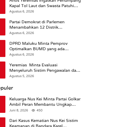
Anos Yeremias Ingatkan Penumpang
Kapal Tol Laut dan Swasta Patuhi
Peringatan BMKG
Agustus 6, 2026
Partai Demokrat di Parlemen
Menambahkan 12 Distrik
Pendukung Trump
Agustus 6, 2026
DPRD Maluku Minta Pemprov
Optimalkan BUMD yang ada
Ketimbang Menambah Baru
Agustus 6, 2026
Yeremias Minta Evaluasi
Menyeluruh Sistim Pengawalan dan
Operasional Angkutan Kontainer
Agustus 5, 2026
puler
Keluarga Nus Kei Minta Partai Golkar
Ambil Peran Membantu Ungkap
Kematian Almarhum
Juni 8, 2026
450
Dari Kasus Kematian Nus Kei Sistim
Keamanan di Bandara Karel