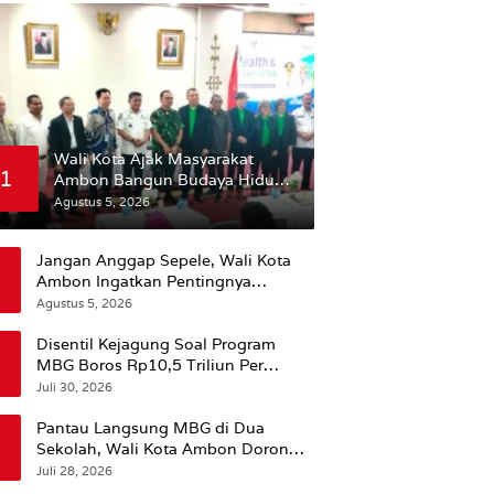
Wali Kota Ajak Masyarakat
1
Ambon Bangun Budaya Hidup
Sehat
Agustus 5, 2026
Jangan Anggap Sepele, Wali Kota
Ambon Ingatkan Pentingnya
Perencanaan Kesehatan
Agustus 5, 2026
Disentil Kejagung Soal Program
MBG Boros Rp10,5 Triliun Per
Tahun, Kepala BGN Sudaryono Beri
Juli 30, 2026
Penjelasan
Pantau Langsung MBG di Dua
Sekolah, Wali Kota Ambon Dorong
Pemerataan Hingga Wilayah
Juli 28, 2026
Leitimur Selatan