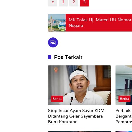
«
1
2
3
MK Tolak Uji Materi UU Nomor 
Negara
Pos Terkait
Berita
Berita
Stop Incar Ayam Sayur KDM
Perbaik
Ditantang Gelar Sayembara
Bergant
Buru Koruptor
Pempro