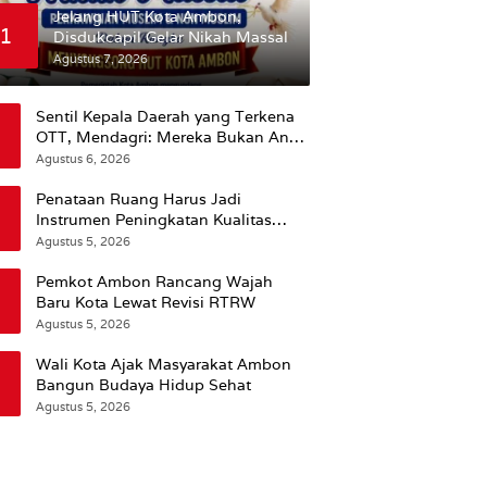
Jelang HUT Kota Ambon,
1
Disdukcapil Gelar Nikah Massal
Agustus 7, 2026
Sentil Kepala Daerah yang Terkena
OTT, Mendagri: Mereka Bukan Anak
Kemarin Sore
Agustus 6, 2026
Penataan Ruang Harus Jadi
Instrumen Peningkatan Kualitas
Hidup Masyarakat, Wattimena:
Agustus 5, 2026
Revisi RT-RW Ditetapkan Pemkot
Susun RDTR Sebagai Dasar Hukum
Pemkot Ambon Rancang Wajah
Baru Kota Lewat Revisi RTRW
Agustus 5, 2026
Wali Kota Ajak Masyarakat Ambon
Bangun Budaya Hidup Sehat
Agustus 5, 2026