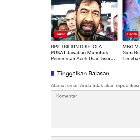
Berita
Berita
RP2 TRILIUN DIKELOLA
MBG Ma
PUSAT Jawaban Monohok
Guru Be
Pemerintah Aceh Usai Disorot
Terjeba
Mentan Amran Soal Dana
Pertanian
Tinggalkan Balasan
Alamat email Anda tidak akan dipublikasi