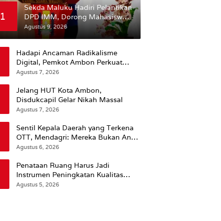
Sekda Maluku Hadiri Pelantikan
1
DPD IMM, Dorong Mahasiswa
Jadi Agen Perubahan dan Mitra
Agustus 9, 2026
Strategis Pemerintah
Hadapi Ancaman Radikalisme
Digital, Pemkot Ambon Perkuat
Peran Keluarga
Agustus 7, 2026
Jelang HUT Kota Ambon,
Disdukcapil Gelar Nikah Massal
Agustus 7, 2026
Sentil Kepala Daerah yang Terkena
OTT, Mendagri: Mereka Bukan Anak
Kemarin Sore
Agustus 6, 2026
Penataan Ruang Harus Jadi
Instrumen Peningkatan Kualitas
Hidup Masyarakat, Wattimena:
Agustus 5, 2026
Revisi RT-RW Ditetapkan Pemkot
Susun RDTR Sebagai Dasar Hukum