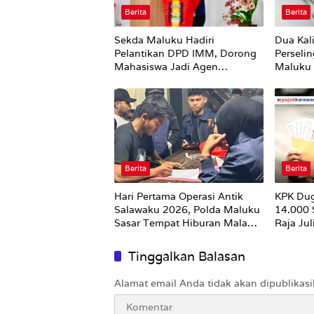
Berita
Berita
Sekda Maluku Hadiri
Dua Kal
Pelantikan DPD IMM, Dorong
Perseli
Mahasiswa Jadi Agen
Maluku 
Perubahan dan Mitra Strategis
Pemerintah
Berita
Berita
Hari Pertama Operasi Antik
KPK Du
Salawaku 2026, Polda Maluku
14.000
Sasar Tempat Hiburan Malam
Raja Ju
di Ambon
Utuh
Tinggalkan Balasan
Alamat email Anda tidak akan dipublikasi