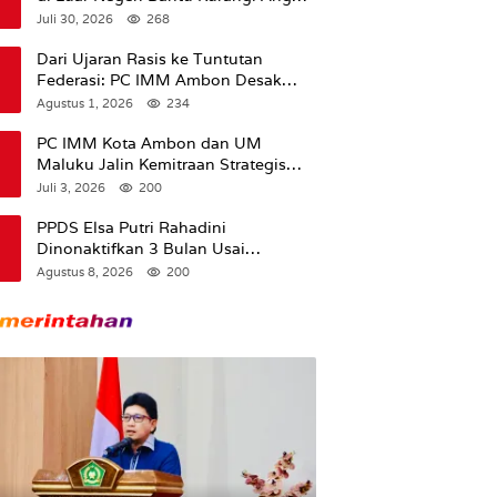
Pengangguran
Juli 30, 2026
268
Dari Ujaran Rasis ke Tuntutan
Federasi: PC IMM Ambon Desak
Klarifikasi Presiden dan Imbau
Agustus 1, 2026
234
Tunda Pengibaran Bendera Merah
Putih Di Maluku.
PC IMM Kota Ambon dan UM
Maluku Jalin Kemitraan Strategis
untuk Cetak Kader Pencerah Bangsa
Juli 3, 2026
200
“Membangun Peradaban dari
Kampus”
PPDS Elsa Putri Rahadini
Dinonaktifkan 3 Bulan Usai
Komentar yang Dinilai Nirempati ke
Agustus 8, 2026
200
Pasien BPJS