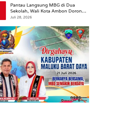
Pantau Langsung MBG di Dua
Sekolah, Wali Kota Ambon Dorong
Pemerataan Hingga Wilayah
Juli 28, 2026
Leitimur Selatan