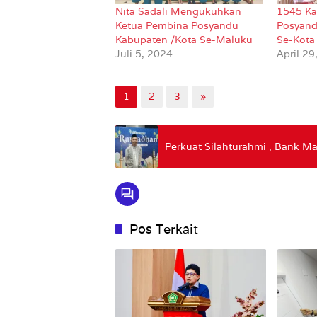
Nita Sadali Mengukuhkan
1545 Ka
Ketua Pembina Posyandu
Posyand
Kabupaten /Kota Se-Maluku
Se-Kot
Juli 5, 2024
April 29
1
2
3
»
Perkuat Silahturahmi , Bank M
Pos Terkait