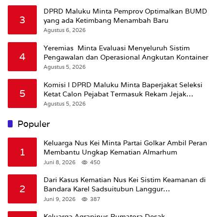
DPRD Maluku Minta Pemprov Optimalkan BUMD
3
yang ada Ketimbang Menambah Baru
Agustus 6, 2026
Yeremias Minta Evaluasi Menyeluruh Sistim
4
Pengawalan dan Operasional Angkutan Kontainer
Agustus 5, 2026
Komisi I DPRD Maluku Minta Baperjakat Seleksi
5
Ketat Calon Pejabat Termasuk Rekam Jejak
Hukum
Agustus 5, 2026
Populer
Keluarga Nus Kei Minta Partai Golkar Ambil Peran
1
Membantu Ungkap Kematian Almarhum
Juni 8, 2026
450
Dari Kasus Kematian Nus Kei Sistim Keamanan di
2
Bandara Karel Sadsuitubun Langgur
Dipertanyakan
Juni 9, 2026
387
Keluarga Agrapinus Rumatora Desak