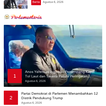
Berita
Agustus 6, 2026
Anos Yeremias Ingatkan Penumpang Kapal
1
Tol Laut dan Swasta Patuhi Peringatan
BMKG
Agustus 6, 2026
Partai Demokrat di Parlemen Menambahkan 12
2
Distrik Pendukung Trump
Agustus 6, 2026