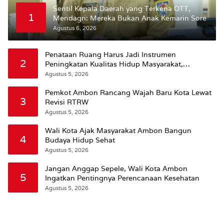
Sentil Kepala Daerah yang Terkena OTT,
1
Mendagri: Mereka Bukan Anak Kemarin Sore
Agustus 6, 2026
Penataan Ruang Harus Jadi Instrumen
2
Peningkatan Kualitas Hidup Masyarakat,
Wattimena: Revisi RT-RW Ditetapkan Pemkot
Agustus 5, 2026
Susun RDTR Sebagai Dasar Hukum
Pemkot Ambon Rancang Wajah Baru Kota Lewat
3
Revisi RTRW
Agustus 5, 2026
Wali Kota Ajak Masyarakat Ambon Bangun
4
Budaya Hidup Sehat
Agustus 5, 2026
Jangan Anggap Sepele, Wali Kota Ambon
5
Ingatkan Pentingnya Perencanaan Kesehatan
Agustus 5, 2026