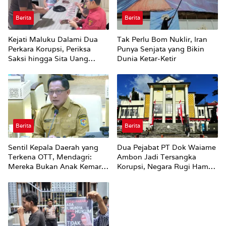
Berita
Berita
Kejati Maluku Dalami Dua
Tak Perlu Bom Nuklir, Iran
Perkara Korupsi, Periksa
Punya Senjata yang Bikin
Saksi hingga Sita Uang
Dunia Ketar-Ketir
Rp100 Juta
Berita
Berita
Sentil Kepala Daerah yang
Dua Pejabat PT Dok Waiame
Terkena OTT, Mendagri:
Ambon Jadi Tersangka
Mereka Bukan Anak Kemarin
Korupsi, Negara Rugi Hampir
Sore
Rp19 Miliar