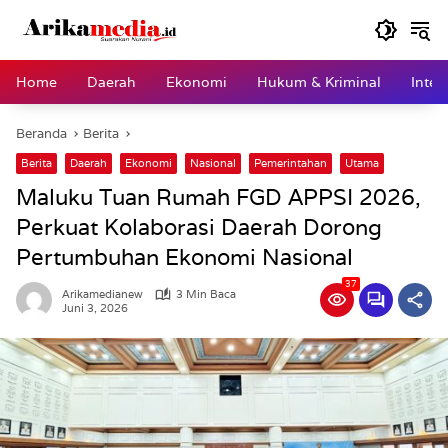
Langsung
ke
konten
Home
Daerah
Ekonomi
Hukum & Kriminal
Inter
Beranda
Berita
Berita
Daerah
Ekonomi
Nasional
Pemerintahan
Utama
Maluku Tuan Rumah FGD APPSI 2026,
Perkuat Kolaborasi Daerah Dorong
Pertumbuhan Ekonomi Nasional
37
Arikamedianew
3 Min Baca
Juni 3, 2026