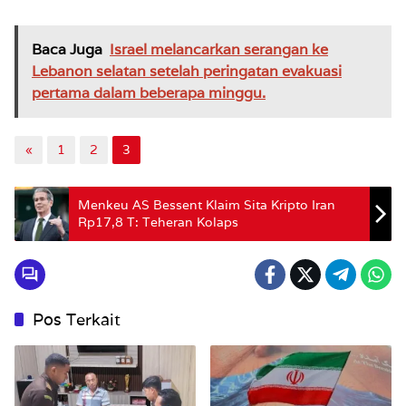
Baca Juga
Israel melancarkan serangan ke
Lebanon selatan setelah peringatan evakuasi
pertama dalam beberapa minggu.
«
1
2
3
Menkeu AS Bessent Klaim Sita Kripto Iran
Rp17,8 T: Teheran Kolaps
Pos Terkait