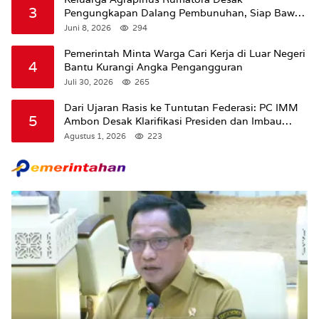
3
Pengungkapan Dalang Pembunuhan, Siap Bawa
Kasus ke Komisi III DPR RI
Juni 8, 2026
294
Pemerintah Minta Warga Cari Kerja di Luar Negeri
4
Bantu Kurangi Angka Pengangguran
Juli 30, 2026
265
Dari Ujaran Rasis ke Tuntutan Federasi: PC IMM
5
Ambon Desak Klarifikasi Presiden dan Imbau
Tunda Pengibaran Bendera Merah Putih Di
Agustus 1, 2026
223
Maluku.