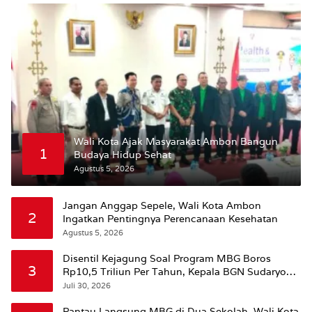
Wali Kota Ajak Masyarakat Ambon Bangun
1
Budaya Hidup Sehat
Agustus 5, 2026
Jangan Anggap Sepele, Wali Kota Ambon
2
Ingatkan Pentingnya Perencanaan Kesehatan
Agustus 5, 2026
Disentil Kejagung Soal Program MBG Boros
3
Rp10,5 Triliun Per Tahun, Kepala BGN Sudaryono
Beri Penjelasan
Juli 30, 2026
Pantau Langsung MBG di Dua Sekolah, Wali Kota