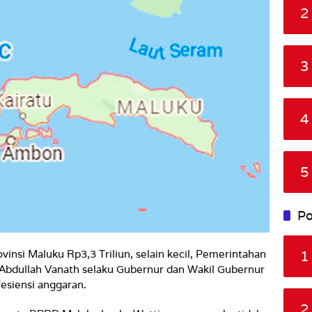
2
3
4
5
Po
1
insi Maluku Rp3,3 Triliun, selain kecil, Pemerintahan
 Abdullah Vanath selaku Gubernur dan Wakil Gubernur
esiensi anggaran.
2