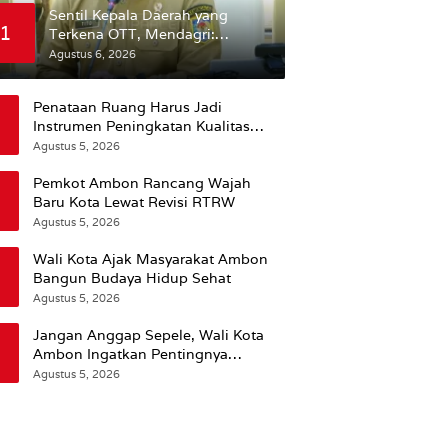
Sentil Kepala Daerah yang
1
Terkena OTT, Mendagri:
Mereka Bukan Anak Kemarin
Agustus 6, 2026
Sore
Penataan Ruang Harus Jadi
Instrumen Peningkatan Kualitas
Hidup Masyarakat, Wattimena:
Agustus 5, 2026
Revisi RT-RW Ditetapkan Pemkot
Susun RDTR Sebagai Dasar Hukum
Pemkot Ambon Rancang Wajah
Baru Kota Lewat Revisi RTRW
Agustus 5, 2026
Wali Kota Ajak Masyarakat Ambon
Bangun Budaya Hidup Sehat
Agustus 5, 2026
Jangan Anggap Sepele, Wali Kota
Ambon Ingatkan Pentingnya
Perencanaan Kesehatan
Agustus 5, 2026