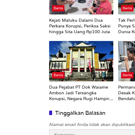
Berita
Berita
Kejati Maluku Dalami Dua
Tak Perl
Perkara Korupsi, Periksa Saksi
Punya S
hingga Sita Uang Rp100 Juta
Dunia Ke
Berita
Berita
Dua Pejabat PT Dok Waiame
Permanu
Ambon Jadi Tersangka
Desak K
Korupsi, Negara Rugi Hampir
Bendah
Rp19 Miliar
Tinggalkan Balasan
Alamat email Anda tidak akan dipublikasi