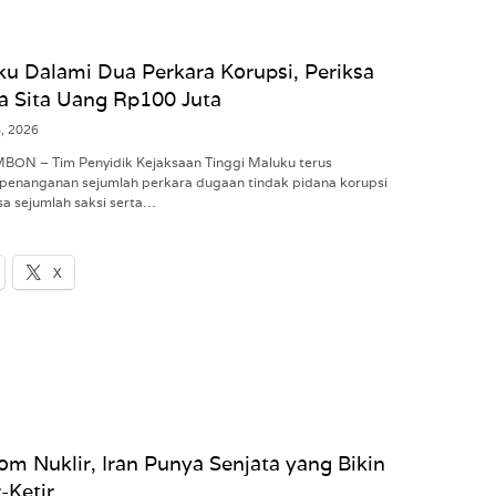
ku Dalami Dua Perkara Korupsi, Periksa
a Sita Uang Rp100 Juta
6, 2026
MBON – Tim Penyidik Kejaksaan Tinggi Maluku terus
penanganan sejumlah perkara dugaan tindak pidana korupsi
a sejumlah saksi serta…
X
om Nuklir, Iran Punya Senjata yang Bikin
-Ketir