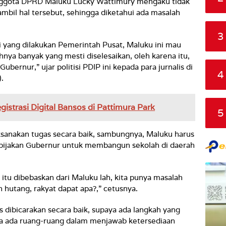
anggota DPRD Maluku Lucky Wattimury mengaku tidak
mbil hal tersebut, sehingga diketahui ada masalah
3
i yang dilakukan Pemerintah Pusat, Maluku ini mau
nya banyak yang mesti diselesaikan, oleh karena itu,
ubernur,” ujar politisi PDIP ini kepada para jurnalis di
4
).
gistrasi Digital Bansos di Pattimura Park
5
ksanakan tugas secara baik, sambungnya, Maluku harus
 kebijakan Gubernur untuk membangun sekolah di daerah
 itu dibebaskan dari Maluku lah, kita punya masalah
 hutang, rakyat dapat apa?,” cetusnya.
rus dibicarakan secara baik, supaya ada langkah yang
 ada ruang-ruang dalam menjawab ketersediaan