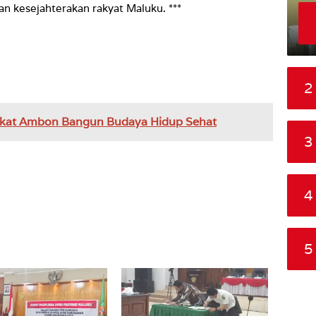
 kesejahterakan rakyat Maluku. ***
2
akat Ambon Bangun Budaya Hidup Sehat
3
4
5