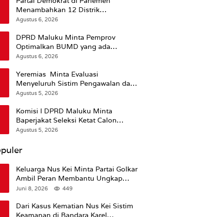
Partai Demokrat di Parlemen
Menambahkan 12 Distrik
Pendukung Trump
Agustus 6, 2026
DPRD Maluku Minta Pemprov
Optimalkan BUMD yang ada
Ketimbang Menambah Baru
Agustus 6, 2026
Yeremias Minta Evaluasi
Menyeluruh Sistim Pengawalan dan
Operasional Angkutan Kontainer
Agustus 5, 2026
Komisi I DPRD Maluku Minta
Baperjakat Seleksi Ketat Calon
Pejabat Termasuk Rekam Jejak
Agustus 5, 2026
Hukum
puler
Keluarga Nus Kei Minta Partai Golkar
Ambil Peran Membantu Ungkap
Kematian Almarhum
Juni 8, 2026
449
Dari Kasus Kematian Nus Kei Sistim
Keamanan di Bandara Karel