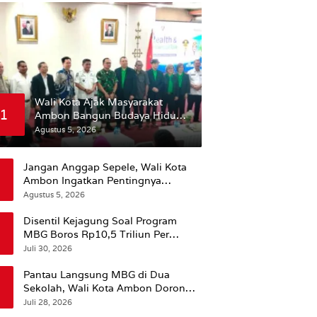
Wali Kota Ajak Masyarakat
1
Ambon Bangun Budaya Hidup
Sehat
Agustus 5, 2026
Jangan Anggap Sepele, Wali Kota
Ambon Ingatkan Pentingnya
Perencanaan Kesehatan
Agustus 5, 2026
Disentil Kejagung Soal Program
MBG Boros Rp10,5 Triliun Per
Tahun, Kepala BGN Sudaryono Beri
Juli 30, 2026
Penjelasan
Pantau Langsung MBG di Dua
Sekolah, Wali Kota Ambon Dorong
Pemerataan Hingga Wilayah
Juli 28, 2026
Leitimur Selatan