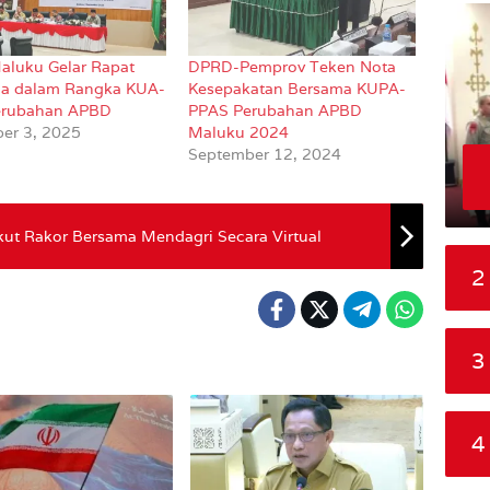
luku Gelar Rapat
DPRD-Pemprov Teken Nota
na dalam Rangka KUA-
Kesepakatan Bersama KUPA-
erubahan APBD
PPAS Perubahan APBD
er 3, 2025
Maluku 2024
September 12, 2024
kut Rakor Bersama Mendagri Secara Virtual
2
3
4