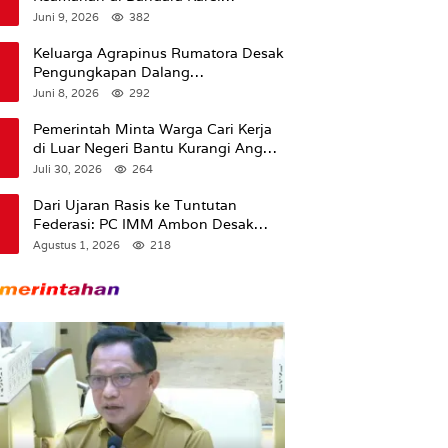
Sadsuitubun Langgur
Juni 9, 2026
382
Dipertanyakan
Keluarga Agrapinus Rumatora Desak
Pengungkapan Dalang
Pembunuhan, Siap Bawa Kasus ke
Juni 8, 2026
292
Komisi III DPR RI
Pemerintah Minta Warga Cari Kerja
di Luar Negeri Bantu Kurangi Angka
Pengangguran
Juli 30, 2026
264
Dari Ujaran Rasis ke Tuntutan
Federasi: PC IMM Ambon Desak
Klarifikasi Presiden dan Imbau
Agustus 1, 2026
218
Tunda Pengibaran Bendera Merah
Putih Di Maluku.