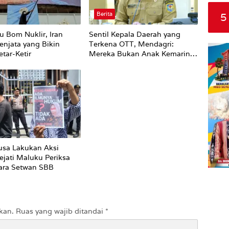
Berita
5
u Bom Nuklir, Iran
Sentil Kepala Daerah yang
enjata yang Bikin
Terkena OTT, Mendagri:
tar-Ketir
Mereka Bukan Anak Kemarin
Sore
sa Lakukan Aksi
ejati Maluku Periksa
ara Setwan SBB
kan.
Ruas yang wajib ditandai
*