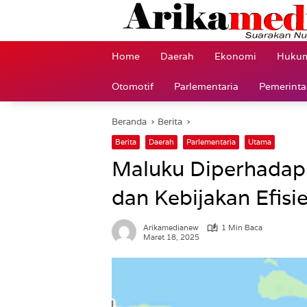
Langsung
ke
konten
Home
Daerah
Ekonomi
Hukum
Otomotif
Parlementaria
Pemerint
Beranda
Berita
Berita
Daerah
Parlementaria
Utama
Maluku Diperhadap
dan Kebijakan Efis
Arikamedianew
1 Min Baca
Maret 18, 2025