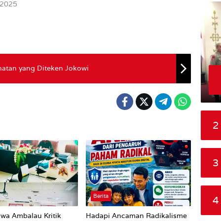
 2025
ehatan yang Diteken Jokowi
2
3
Berita
4
wa Ambalau Kritik
Hadapi Ancaman Radikalisme