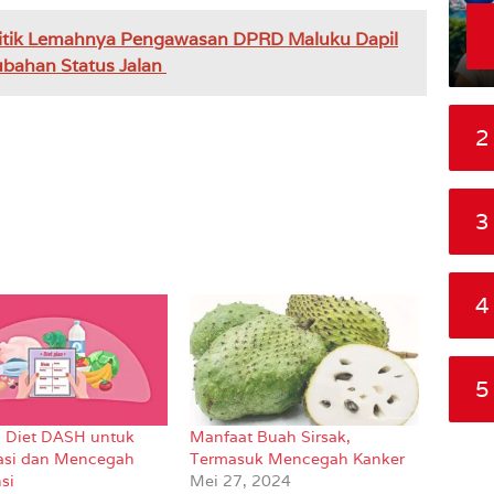
itik Lemahnya Pengawasan DPRD Maluku Dapil
ubahan Status Jalan
2
3
4
5
 Diet DASH untuk
Manfaat Buah Sirsak,
asi dan Mencegah
Termasuk Mencegah Kanker
si
Mei 27, 2024