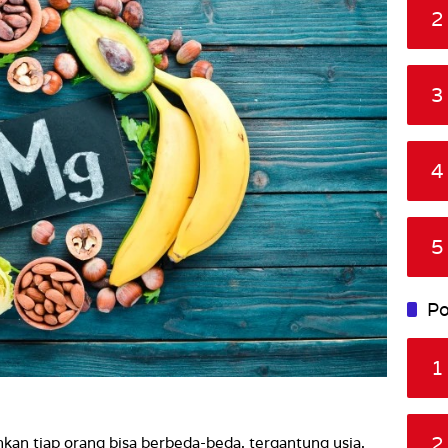
2
3
4
5
Po
1
2
an tiap orang bisa berbeda-beda, tergantung usia,