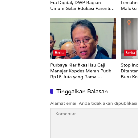
Era Digital, DWP Bagian
Lemahn
Umum Gelar Edukasi Parenting
Maluku 
Bagi Orang Tua
Bursel 
Perubah
Berita
Berita
Purbaya Klarifikasi Isu Gaji
Stop In
Manajer Kopdes Merah Putih
Ditanta
Rp16 Juta yang Ramai
Buru Ko
Dibahas Publik
Tinggalkan Balasan
Alamat email Anda tidak akan dipublikasi