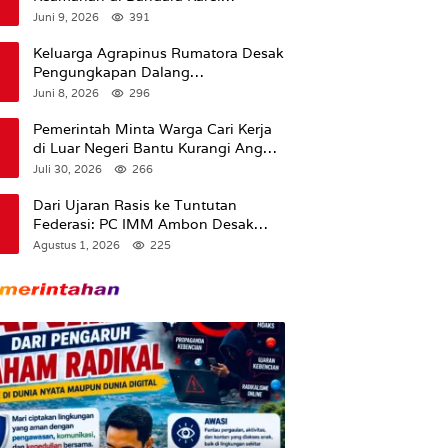
Sadsuitubun Langgur
Juni 9, 2026
391
Dipertanyakan
Keluarga Agrapinus Rumatora Desak
Pengungkapan Dalang
Pembunuhan, Siap Bawa Kasus ke
Juni 8, 2026
296
Komisi III DPR RI
Pemerintah Minta Warga Cari Kerja
di Luar Negeri Bantu Kurangi Angka
Pengangguran
Juli 30, 2026
266
Dari Ujaran Rasis ke Tuntutan
Federasi: PC IMM Ambon Desak
Klarifikasi Presiden dan Imbau
Agustus 1, 2026
225
Tunda Pengibaran Bendera Merah
Putih Di Maluku.