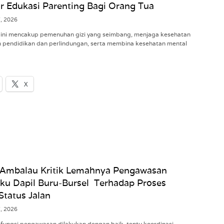
 Edukasi Parenting Bagi Orang Tua
7, 2026
ik ini mencakup pemenuhan gizi yang seimbang, menjaga kesehatan
n pendidikan dan perlindungan, serta membina kesehatan mental
X
Ambalau Kritik Lemahnya Pengawasan
u Dapil Buru-Bursel Terhadap Proses
Status Jalan
7, 2026
l fungsi pengawasan dilakukan dengan baik, tentu koordinasi