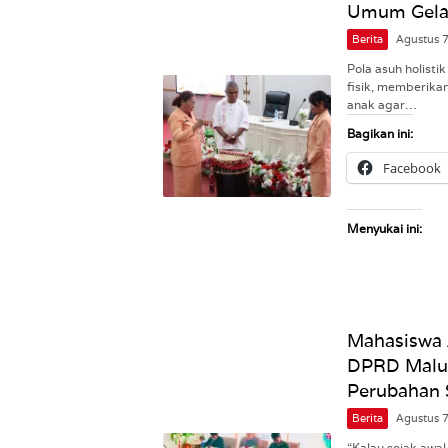
Umum Gelar
Berita
Agustus 
Pola asuh holist
fisik, memberika
anak agar…
Bagikan ini:
Facebook
Menyukai ini:
Mahasiswa 
DPRD Maluk
Perubahan 
Berita
Agustus 
“Kalau sejak awa