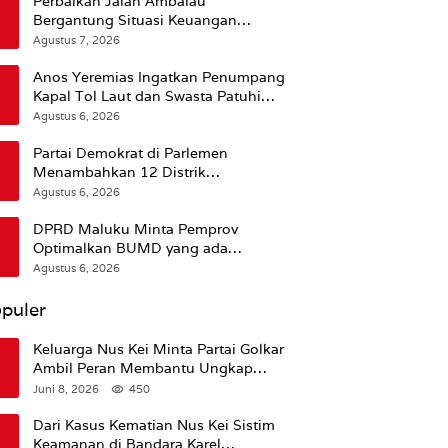
Perbaikan Jalan Ambalau
Bergantung Situasi Keuangan
Pemprov Maluku
Agustus 7, 2026
Anos Yeremias Ingatkan Penumpang
Kapal Tol Laut dan Swasta Patuhi
Peringatan BMKG
Agustus 6, 2026
Partai Demokrat di Parlemen
Menambahkan 12 Distrik
Pendukung Trump
Agustus 6, 2026
DPRD Maluku Minta Pemprov
Optimalkan BUMD yang ada
Ketimbang Menambah Baru
Agustus 6, 2026
puler
Keluarga Nus Kei Minta Partai Golkar
Ambil Peran Membantu Ungkap
Kematian Almarhum
Juni 8, 2026
450
Dari Kasus Kematian Nus Kei Sistim
Keamanan di Bandara Karel