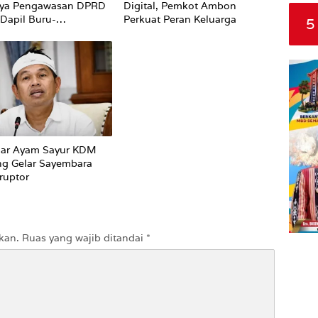
ya Pengawasan DPRD
Digital, Pemkot Ambon
Dapil Buru-
Perkuat Peran Keluarga
5
Terhadap Proses
an Status Jalan
car Ayam Sayur KDM
ng Gelar Sayembara
ruptor
kan.
Ruas yang wajib ditandai
*