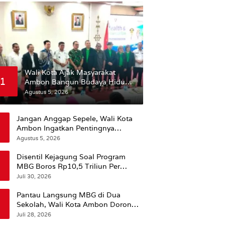
Wali Kota Ajak Masyarakat
1
Ambon Bangun Budaya Hidup
Sehat
Agustus 5, 2026
Jangan Anggap Sepele, Wali Kota
Ambon Ingatkan Pentingnya
Perencanaan Kesehatan
Agustus 5, 2026
Disentil Kejagung Soal Program
MBG Boros Rp10,5 Triliun Per
Tahun, Kepala BGN Sudaryono Beri
Juli 30, 2026
Penjelasan
Pantau Langsung MBG di Dua
Sekolah, Wali Kota Ambon Dorong
Pemerataan Hingga Wilayah
Juli 28, 2026
Leitimur Selatan