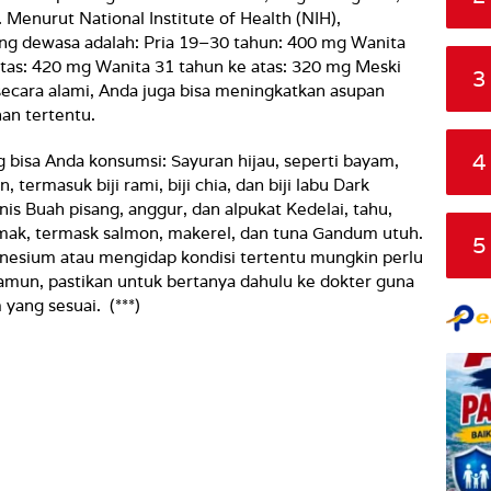
 Menurut National Institute of Health (NIH),
ng dewasa adalah: Pria 19–30 tahun: 400 mg Wanita
tas: 420 mg Wanita 31 tahun ke atas: 320 mg Meski
3
cara alami, Anda juga bisa meningkatkan asupan
an tertentu.
4
bisa Anda konsumsi: Sayuran hijau, seperti bayam,
n, termasuk biji rami, biji chia, dan biji labu Dark
s Buah pisang, anggur, dan alpukat Kedelai, tahu,
mak, termask salmon, makerel, dan tuna Gandum utuh.
5
gnesium atau mengidap kondisi tertentu mungkin perlu
n, pastikan untuk bertanya dahulu ke dokter guna
ang sesuai. (***)