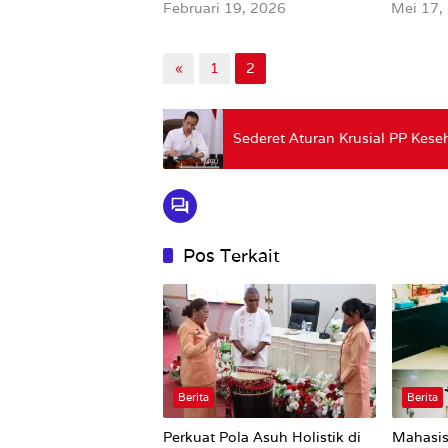
Februari 19, 2026
Mei 17,
«
1
2
Sederet Aturan Krusial PP Kes
Pos Terkait
Berita
Berita
Perkuat Pola Asuh Holistik di
Mahasis