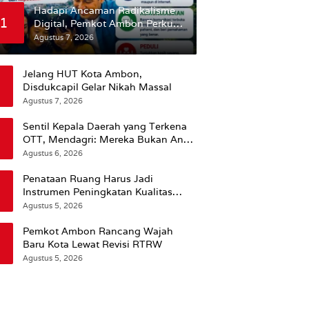
Hadapi Ancaman Radikalisme
1
Digital, Pemkot Ambon Perkuat
Peran Keluarga
Agustus 7, 2026
Jelang HUT Kota Ambon,
Disdukcapil Gelar Nikah Massal
Agustus 7, 2026
Sentil Kepala Daerah yang Terkena
OTT, Mendagri: Mereka Bukan Anak
Kemarin Sore
Agustus 6, 2026
Penataan Ruang Harus Jadi
Instrumen Peningkatan Kualitas
Hidup Masyarakat, Wattimena:
Agustus 5, 2026
Revisi RT-RW Ditetapkan Pemkot
Susun RDTR Sebagai Dasar Hukum
Pemkot Ambon Rancang Wajah
Baru Kota Lewat Revisi RTRW
Agustus 5, 2026