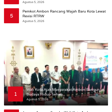
Wattimena: Revisi RT-RW Ditetapkan Pemkot
Agustus 5, 2026
Susun RDTR Sebagai Dasar Hukum
Pemkot Ambon Rancang Wajah Baru Kota Lewat
5
Revisi RTRW
Agustus 5, 2026
Wali Kota Ajak Masyarakat Ambon Bangun
1
Budaya Hidup Sehat
Agustus 5, 2026