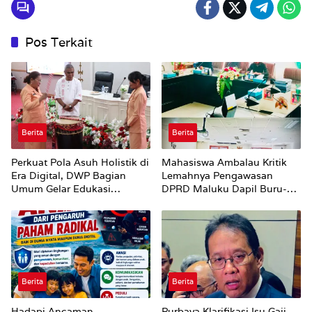
Pos Terkait
Berita
Berita
Perkuat Pola Asuh Holistik di
Mahasiswa Ambalau Kritik
Era Digital, DWP Bagian
Lemahnya Pengawasan
Umum Gelar Edukasi
DPRD Maluku Dapil Buru-
Parenting Bagi Orang Tua
Bursel Terhadap Proses
Perubahan Status Jalan
Berita
Berita
Hadapi Ancaman
Purbaya Klarifikasi Isu Gaji