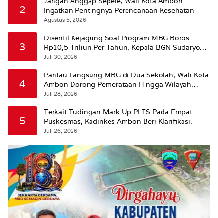
Jangan Anggap Sepele, Wali Kota Ambon
2
Ingatkan Pentingnya Perencanaan Kesehatan
Agustus 5, 2026
Disentil Kejagung Soal Program MBG Boros
3
Rp10,5 Triliun Per Tahun, Kepala BGN Sudaryono
Beri Penjelasan
Juli 30, 2026
Pantau Langsung MBG di Dua Sekolah, Wali Kota
4
Ambon Dorong Pemerataan Hingga Wilayah
Leitimur Selatan
Juli 28, 2026
Terkait Tudingan Mark Up PLTS Pada Empat
5
Puskesmas, Kadinkes Ambon Beri Klarifikasi.
Juli 26, 2026