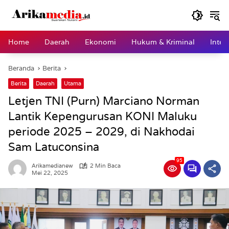
Langsung
ke
konten
Home
Daerah
Ekonomi
Hukum & Kriminal
Inter
Beranda
Berita
Berita
Daerah
Utama
Letjen TNI (Purn) Marciano Norman
Lantik Kepengurusan KONI Maluku
periode 2025 – 2029, di Nakhodai
Sam Latuconsina
95
Arikamedianew
2 Min Baca
Mei 22, 2025