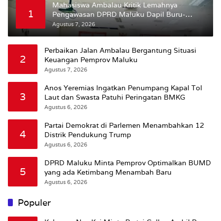
Mahasiswa Ambalau Kritik Lemahnya
1
Pengawasan DPRD Maluku Dapil Buru-
Bursel Terhadap Proses Perubahan Status
Agustus 7, 2026
Jalan
Perbaikan Jalan Ambalau Bergantung Situasi
2
Keuangan Pemprov Maluku
Agustus 7, 2026
Anos Yeremias Ingatkan Penumpang Kapal Tol
3
Laut dan Swasta Patuhi Peringatan BMKG
Agustus 6, 2026
Partai Demokrat di Parlemen Menambahkan 12
4
Distrik Pendukung Trump
Agustus 6, 2026
DPRD Maluku Minta Pemprov Optimalkan BUMD
5
yang ada Ketimbang Menambah Baru
Agustus 6, 2026
Populer