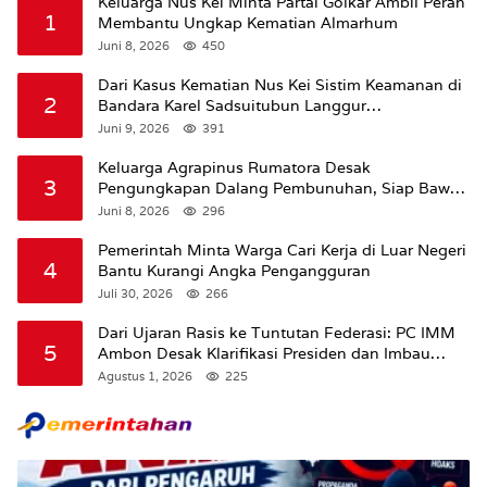
Keluarga Nus Kei Minta Partai Golkar Ambil Peran
1
Membantu Ungkap Kematian Almarhum
Juni 8, 2026
450
Dari Kasus Kematian Nus Kei Sistim Keamanan di
2
Bandara Karel Sadsuitubun Langgur
Dipertanyakan
Juni 9, 2026
391
Keluarga Agrapinus Rumatora Desak
3
Pengungkapan Dalang Pembunuhan, Siap Bawa
Kasus ke Komisi III DPR RI
Juni 8, 2026
296
Pemerintah Minta Warga Cari Kerja di Luar Negeri
4
Bantu Kurangi Angka Pengangguran
Juli 30, 2026
266
Dari Ujaran Rasis ke Tuntutan Federasi: PC IMM
5
Ambon Desak Klarifikasi Presiden dan Imbau
Tunda Pengibaran Bendera Merah Putih Di
Agustus 1, 2026
225
Maluku.