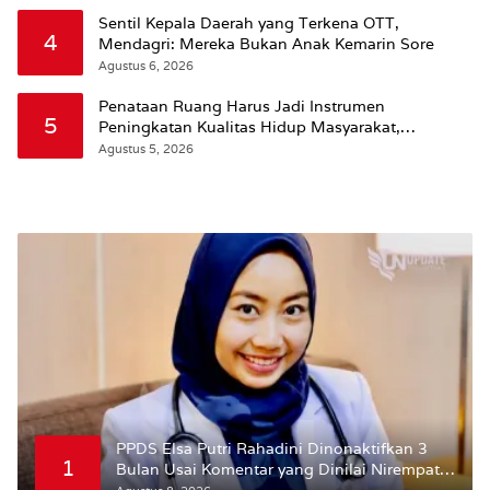
Sentil Kepala Daerah yang Terkena OTT,
4
Mendagri: Mereka Bukan Anak Kemarin Sore
Agustus 6, 2026
Penataan Ruang Harus Jadi Instrumen
5
Peningkatan Kualitas Hidup Masyarakat,
Wattimena: Revisi RT-RW Ditetapkan Pemkot
Agustus 5, 2026
Susun RDTR Sebagai Dasar Hukum
PPDS Elsa Putri Rahadini Dinonaktifkan 3
1
Bulan Usai Komentar yang Dinilai Nirempati