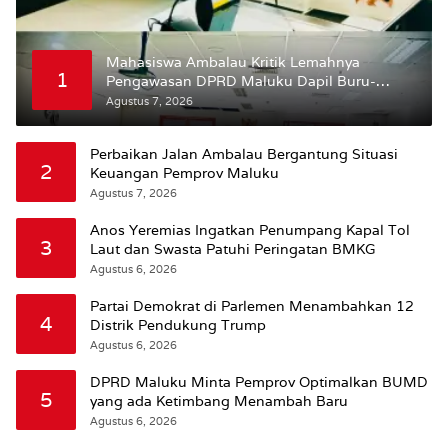
Mahasiswa Ambalau Kritik Lemahnya
1
Pengawasan DPRD Maluku Dapil Buru-
Bursel Terhadap Proses Perubahan Status
Agustus 7, 2026
Jalan
Perbaikan Jalan Ambalau Bergantung Situasi
2
Keuangan Pemprov Maluku
Agustus 7, 2026
Anos Yeremias Ingatkan Penumpang Kapal Tol
3
Laut dan Swasta Patuhi Peringatan BMKG
Agustus 6, 2026
Partai Demokrat di Parlemen Menambahkan 12
4
Distrik Pendukung Trump
Agustus 6, 2026
DPRD Maluku Minta Pemprov Optimalkan BUMD
5
yang ada Ketimbang Menambah Baru
Agustus 6, 2026