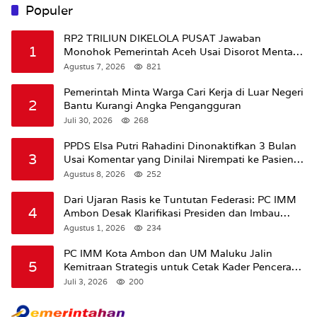
Populer
RP2 TRILIUN DIKELOLA PUSAT Jawaban
1
Monohok Pemerintah Aceh Usai Disorot Mentan
Amran Soal Dana Pertanian
Agustus 7, 2026
821
Pemerintah Minta Warga Cari Kerja di Luar Negeri
2
Bantu Kurangi Angka Pengangguran
Juli 30, 2026
268
PPDS Elsa Putri Rahadini Dinonaktifkan 3 Bulan
3
Usai Komentar yang Dinilai Nirempati ke Pasien
BPJS
Agustus 8, 2026
252
Dari Ujaran Rasis ke Tuntutan Federasi: PC IMM
4
Ambon Desak Klarifikasi Presiden dan Imbau
Tunda Pengibaran Bendera Merah Putih Di
Agustus 1, 2026
234
Maluku.
PC IMM Kota Ambon dan UM Maluku Jalin
5
Kemitraan Strategis untuk Cetak Kader Pencerah
Bangsa “Membangun Peradaban dari Kampus”
Juli 3, 2026
200