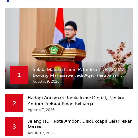
Sekda Maluku Hadiri Pelantikan DPD IMM,
1
Dorong Mahasiswa Jadi Agen Perubahan
dan Mitra Strategis Pemerintah
Agustus 9, 2026
Hadapi Ancaman Radikalisme Digital, Pemkot
2
Ambon Perkuat Peran Keluarga
Agustus 7, 2026
Jelang HUT Kota Ambon, Disdukcapil Gelar Nikah
3
Massal
Agustus 7, 2026