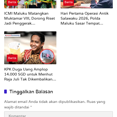
Berita
Berita
ICMI Maluku Matangkan
Hari Pertama Operasi Antik
Muktamar VIII, Dorong Riset
Salawaku 2026, Polda
Jadi Penggerak
Maluku Sasar Tempat
Pembangunan
Hiburan Malam di Ambon
Berita
KPK Duga Uang Amplop
14.000 SGD untuk Menhut
Raja Juli Tak Dikembalikan
Utuh
Tinggalkan Balasan
Alamat email Anda tidak akan dipublikasikan.
Ruas yang
wajib ditandai
*