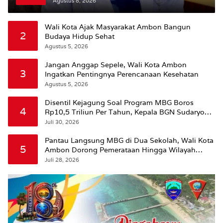
ke Pasien BPJS
Agustus 8, 2026
Wali Kota Ajak Masyarakat Ambon Bangun
2
Budaya Hidup Sehat
Agustus 5, 2026
Jangan Anggap Sepele, Wali Kota Ambon
3
Ingatkan Pentingnya Perencanaan Kesehatan
Agustus 5, 2026
Disentil Kejagung Soal Program MBG Boros
4
Rp10,5 Triliun Per Tahun, Kepala BGN Sudaryono
Beri Penjelasan
Juli 30, 2026
Pantau Langsung MBG di Dua Sekolah, Wali Kota
5
Ambon Dorong Pemerataan Hingga Wilayah
Leitimur Selatan
Juli 28, 2026