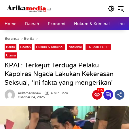
Langsung
ke
konten
Home
Daerah
Ekonomi
Hukum & Kriminal
Inter
Beranda
Berita
Berita
Daerah
Hukum & Kriminal
Nasional
TNI dan POLRI
Utama
KPAI : Terkejut Terduga Pelaku
Kapolres Ngada Lakukan Kekerasan
Seksual, ‘Ini fakta yang mengerikan’
115
Arikamedianew
4 Min Baca
Oktober 24, 2025