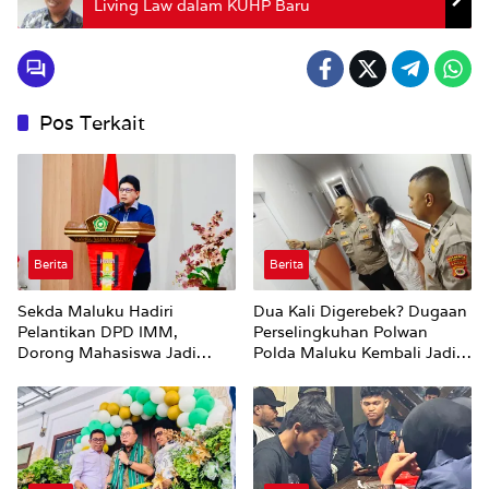
Living Law dalam KUHP Baru
Pos Terkait
Berita
Berita
Sekda Maluku Hadiri
Dua Kali Digerebek? Dugaan
Pelantikan DPD IMM,
Perselingkuhan Polwan
Dorong Mahasiswa Jadi
Polda Maluku Kembali Jadi
Agen Perubahan dan Mitra
Sorotan
Strategis Pemerintah