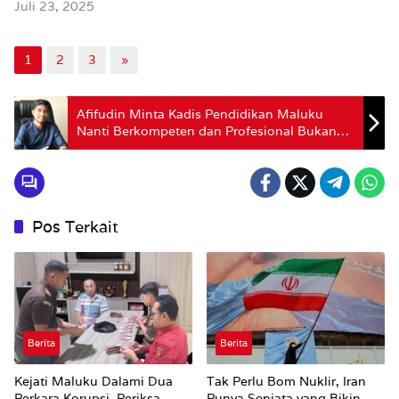
Juli 23, 2025
1
2
3
»
Afifudin Minta Kadis Pendidikan Maluku
Nanti Berkompeten dan Profesional Bukan
ABS
Pos Terkait
Berita
Berita
Kejati Maluku Dalami Dua
Tak Perlu Bom Nuklir, Iran
Perkara Korupsi, Periksa
Punya Senjata yang Bikin