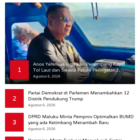
Anos Yeremias Ingatkan Penumpang Kapal
1
Tol Laut dan Swasta Patuhi Peringatan
BMKG
Agustus 6, 2026
Partai Demokrat di Parlemen Menambahkan 12
2
Distrik Pendukung Trump
Agustus 6, 2026
DPRD Maluku Minta Pemprov Optimalkan BUMD
3
yang ada Ketimbang Menambah Baru
Agustus 6, 2026