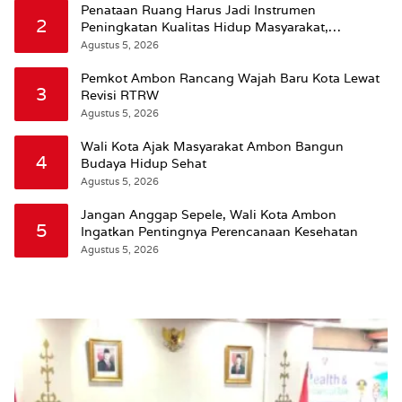
Penataan Ruang Harus Jadi Instrumen
2
Peningkatan Kualitas Hidup Masyarakat,
Wattimena: Revisi RT-RW Ditetapkan Pemkot
Agustus 5, 2026
Susun RDTR Sebagai Dasar Hukum
Pemkot Ambon Rancang Wajah Baru Kota Lewat
3
Revisi RTRW
Agustus 5, 2026
Wali Kota Ajak Masyarakat Ambon Bangun
4
Budaya Hidup Sehat
Agustus 5, 2026
Jangan Anggap Sepele, Wali Kota Ambon
5
Ingatkan Pentingnya Perencanaan Kesehatan
Agustus 5, 2026