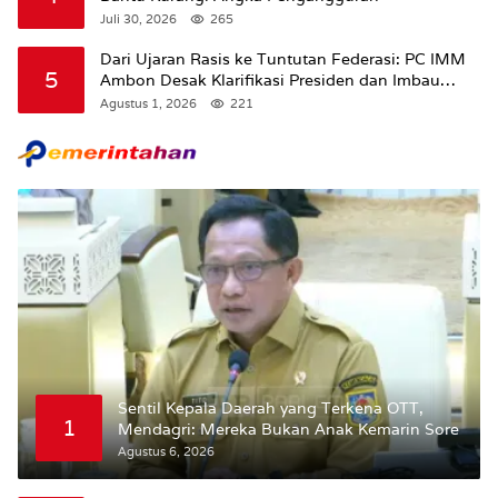
Juli 30, 2026
265
Dari Ujaran Rasis ke Tuntutan Federasi: PC IMM
5
Ambon Desak Klarifikasi Presiden dan Imbau
Tunda Pengibaran Bendera Merah Putih Di
Agustus 1, 2026
221
Maluku.
Sentil Kepala Daerah yang Terkena OTT,
1
Mendagri: Mereka Bukan Anak Kemarin Sore
Agustus 6, 2026