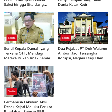
Saksi hingga Sita Uang
Dunia Ketar-Ketir
Rp100 Juta
Berita
Berita
Sentil Kepala Daerah yang
Dua Pejabat PT Dok Waiame
Terkena OTT, Mendagri:
Ambon Jadi Tersangka
Mereka Bukan Anak Kemarin
Korupsi, Negara Rugi Hampir
Sore
Rp19 Miliar
Berita
Permanusa Lakukan Aksi
Desak Kejati Maluku Periksa
Bendahara Setwan SBB