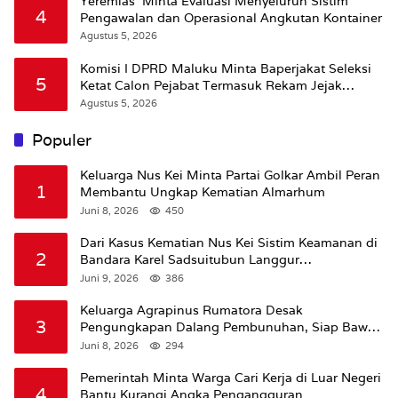
Yeremias Minta Evaluasi Menyeluruh Sistim
4
Pengawalan dan Operasional Angkutan Kontainer
Agustus 5, 2026
Komisi I DPRD Maluku Minta Baperjakat Seleksi
5
Ketat Calon Pejabat Termasuk Rekam Jejak
Hukum
Agustus 5, 2026
Populer
Keluarga Nus Kei Minta Partai Golkar Ambil Peran
1
Membantu Ungkap Kematian Almarhum
Juni 8, 2026
450
Dari Kasus Kematian Nus Kei Sistim Keamanan di
2
Bandara Karel Sadsuitubun Langgur
Dipertanyakan
Juni 9, 2026
386
Keluarga Agrapinus Rumatora Desak
3
Pengungkapan Dalang Pembunuhan, Siap Bawa
Kasus ke Komisi III DPR RI
Juni 8, 2026
294
Pemerintah Minta Warga Cari Kerja di Luar Negeri
4
Bantu Kurangi Angka Pengangguran