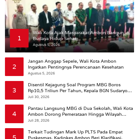
Wali Kota Ajak Masyarakat Ambon Bangun
1
Budaya Hidup Sehat
Agustus 5, 2026
Jangan Anggap Sepele, Wali Kota Ambon
2
Ingatkan Pentingnya Perencanaan Kesehatan
Agustus 5, 2026
Disentil Kejagung Soal Program MBG Boros
3
Rp10,5 Triliun Per Tahun, Kepala BGN Sudaryono
Beri Penjelasan
Juli 30, 2026
Pantau Langsung MBG di Dua Sekolah, Wali Kota
4
Ambon Dorong Pemerataan Hingga Wilayah
Leitimur Selatan
Juli 28, 2026
Terkait Tudingan Mark Up PLTS Pada Empat
5
Puskesmas, Kadinkes Ambon Beri Klarifikasi.