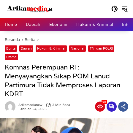
Langsung
ke
konten
Home
Daerah
Ekonomi
Hukum & Kriminal
Inter
Beranda
Berita
Berita
Daerah
Hukum & Kriminal
Nasional
TNI dan POLRI
Utama
Komnas Perempuan RI :
Menyayangkan Sikap POM Lanud
Pattimura Tidak Memproses Laporan
KDRT
68
Arikamedianew
3 Min Baca
Februari 24, 2025