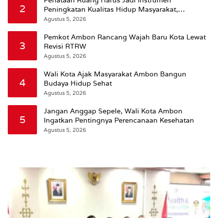
Penataan Ruang Harus Jadi Instrumen
2
Peningkatan Kualitas Hidup Masyarakat,
Wattimena: Revisi RT-RW Ditetapkan Pemkot
Agustus 5, 2026
Susun RDTR Sebagai Dasar Hukum
Pemkot Ambon Rancang Wajah Baru Kota Lewat
3
Revisi RTRW
Agustus 5, 2026
Wali Kota Ajak Masyarakat Ambon Bangun
4
Budaya Hidup Sehat
Agustus 5, 2026
Jangan Anggap Sepele, Wali Kota Ambon
5
Ingatkan Pentingnya Perencanaan Kesehatan
Agustus 5, 2026