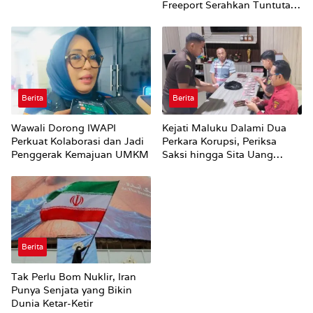
Freeport Serahkan Tuntutan
ke Said Iqbal
Berita
Berita
Wawali Dorong IWAPI
Kejati Maluku Dalami Dua
Perkuat Kolaborasi dan Jadi
Perkara Korupsi, Periksa
Penggerak Kemajuan UMKM
Saksi hingga Sita Uang
Rp100 Juta
Berita
Tak Perlu Bom Nuklir, Iran
Punya Senjata yang Bikin
Dunia Ketar-Ketir