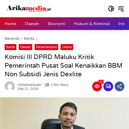
Langsung
ke
konten
Home
Daerah
Ekonomi
Hukum & Kriminal
Inter
Beranda
Berita
Berita
Daerah
Parlementaria
Utama
Komisi III DPRD Maluku Kritik
Pemerintah Pusat Soal Kenaikkan BBM
Non Subsidi Jenis Dexlite
26
Arikamedianew
2 Min Baca
Mei 11, 2026