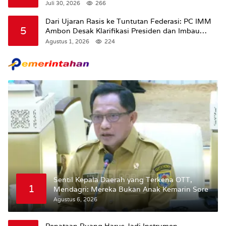
Juli 30, 2026
266
Dari Ujaran Rasis ke Tuntutan Federasi: PC IMM
5
Ambon Desak Klarifikasi Presiden dan Imbau
Tunda Pengibaran Bendera Merah Putih Di
Agustus 1, 2026
224
Maluku.
Sentil Kepala Daerah yang Terkena OTT,
1
Mendagri: Mereka Bukan Anak Kemarin Sore
Agustus 6, 2026