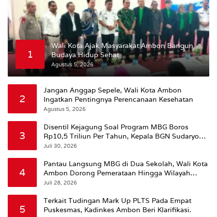
Wali Kota Ajak Masyarakat Ambon Bangun
1
Budaya Hidup Sehat
Agustus 5, 2026
Jangan Anggap Sepele, Wali Kota Ambon
2
Ingatkan Pentingnya Perencanaan Kesehatan
Agustus 5, 2026
Disentil Kejagung Soal Program MBG Boros
3
Rp10,5 Triliun Per Tahun, Kepala BGN Sudaryono
Beri Penjelasan
Juli 30, 2026
Pantau Langsung MBG di Dua Sekolah, Wali Kota
4
Ambon Dorong Pemerataan Hingga Wilayah
Leitimur Selatan
Juli 28, 2026
Terkait Tudingan Mark Up PLTS Pada Empat
5
Puskesmas, Kadinkes Ambon Beri Klarifikasi.