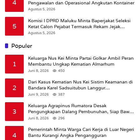
4
Pengawalan dan Operasional Angkutan Kontainer
Agustus 5, 2026
Komisi I DPRD Maluku Minta Baperjakat Seleksi
5
Ketat Calon Pejabat Termasuk Rekam Jejak
Hukum
Agustus 5, 2026
Populer
Keluarga Nus Kei Minta Partai Golkar Ambil Peran
1
Membantu Ungkap Kematian Almarhum
Juni 8, 2026
450
Dari Kasus Kematian Nus Kei Sistim Keamanan di
2
Bandara Karel Sadsuitubun Langgur
Dipertanyakan
Juni 9, 2026
387
Keluarga Agrapinus Rumatora Desak
3
Pengungkapan Dalang Pembunuhan, Siap Bawa
Kasus ke Komisi III DPR RI
Juni 8, 2026
296
Pemerintah Minta Warga Cari Kerja di Luar Negeri
4
Bantu Kurangi Angka Pengangguran