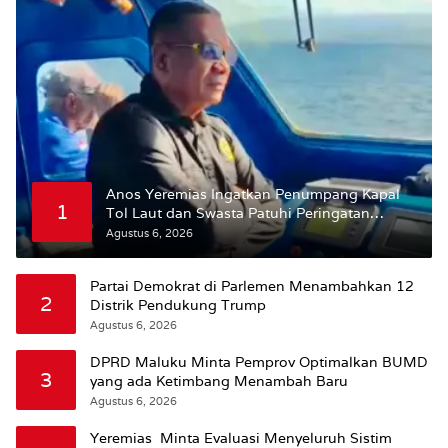
Anos Yeremias Ingatkan Penumpang Kapal
1
Tol Laut dan Swasta Patuhi Peringatan
BMKG
Agustus 6, 2026
Partai Demokrat di Parlemen Menambahkan 12
2
Distrik Pendukung Trump
Agustus 6, 2026
DPRD Maluku Minta Pemprov Optimalkan BUMD
3
yang ada Ketimbang Menambah Baru
Agustus 6, 2026
Yeremias Minta Evaluasi Menyeluruh Sistim