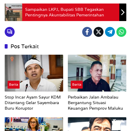
Sampaikan LKPJ, Bupati SBB Tegaskan
Pentingnya Akuntabilitas Pemerintahan
Pos Terkait
Berita
Berita
Stop Incar Ayam Sayur KDM
Perbaikan Jalan Ambalau
Ditantang Gelar Sayembara
Bergantung Situasi
Buru Koruptor
Keuangan Pemprov Maluku