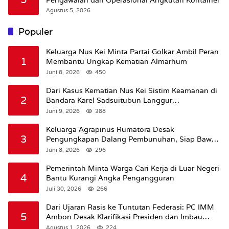
Agustus 5, 2026
Populer
Keluarga Nus Kei Minta Partai Golkar Ambil Peran
1
Membantu Ungkap Kematian Almarhum
Juni 8, 2026
450
Dari Kasus Kematian Nus Kei Sistim Keamanan di
2
Bandara Karel Sadsuitubun Langgur
Dipertanyakan
Juni 9, 2026
388
Keluarga Agrapinus Rumatora Desak
3
Pengungkapan Dalang Pembunuhan, Siap Bawa
Kasus ke Komisi III DPR RI
Juni 8, 2026
296
Pemerintah Minta Warga Cari Kerja di Luar Negeri
4
Bantu Kurangi Angka Pengangguran
Juli 30, 2026
266
Dari Ujaran Rasis ke Tuntutan Federasi: PC IMM
5
Ambon Desak Klarifikasi Presiden dan Imbau
Tunda Pengibaran Bendera Merah Putih Di
Agustus 1, 2026
224