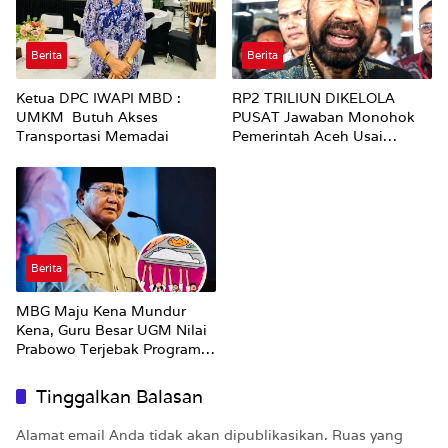
Berita
Berita
Ketua DPC IWAPI MBD :
RP2 TRILIUN DIKELOLA
UMKM Butuh Akses
PUSAT Jawaban Monohok
Transportasi Memadai
Pemerintah Aceh Usai
Disorot Mentan Amran Soal
Dana Pertanian
Berita
MBG Maju Kena Mundur
Kena, Guru Besar UGM Nilai
Prabowo Terjebak Program
Amburadul
Tinggalkan Balasan
Alamat email Anda tidak akan dipublikasikan.
Ruas yang