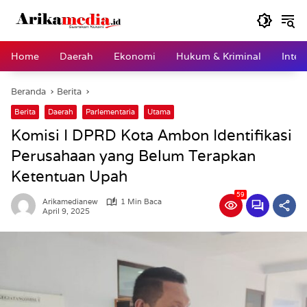
Langsung
ke
konten
Home
Daerah
Ekonomi
Hukum & Kriminal
Inter
Beranda
Berita
Berita
Daerah
Parlementaria
Utama
Komisi I DPRD Kota Ambon Identifikasi
Perusahaan yang Belum Terapkan
Ketentuan Upah
59
Arikamedianew
1 Min Baca
April 9, 2025