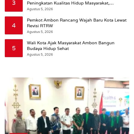
3
Peningkatan Kualitas Hidup Masyarakat,
Wattimena: Revisi RT-RW Ditetapkan Pemkot
Agustus 5, 2026
Susun RDTR Sebagai Dasar Hukum
Pemkot Ambon Rancang Wajah Baru Kota Lewat
4
Revisi RTRW
Agustus 5, 2026
Wali Kota Ajak Masyarakat Ambon Bangun
5
Budaya Hidup Sehat
Agustus 5, 2026