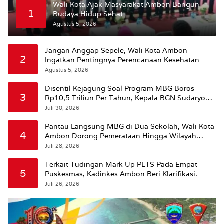
Wali Kota Ajak Masyarakat Ambon Bangun
1
Budaya Hidup Sehat
Agustus 5, 2026
Jangan Anggap Sepele, Wali Kota Ambon
2
Ingatkan Pentingnya Perencanaan Kesehatan
Agustus 5, 2026
Disentil Kejagung Soal Program MBG Boros
3
Rp10,5 Triliun Per Tahun, Kepala BGN Sudaryono
Beri Penjelasan
Juli 30, 2026
Pantau Langsung MBG di Dua Sekolah, Wali Kota
4
Ambon Dorong Pemerataan Hingga Wilayah
Leitimur Selatan
Juli 28, 2026
Terkait Tudingan Mark Up PLTS Pada Empat
5
Puskesmas, Kadinkes Ambon Beri Klarifikasi.
Juli 26, 2026