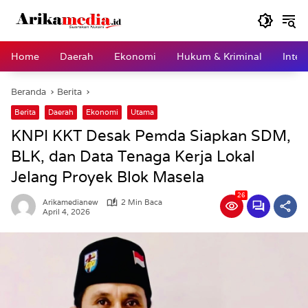
Langsung
ke
konten
Home
Daerah
Ekonomi
Hukum & Kriminal
Inter
Beranda
Berita
Berita
Daerah
Ekonomi
Utama
KNPI KKT Desak Pemda Siapkan SDM,
BLK, dan Data Tenaga Kerja Lokal
Jelang Proyek Blok Masela
26
Arikamedianew
2 Min Baca
April 4, 2026