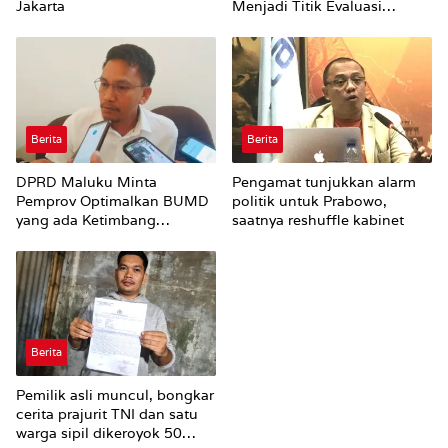
Jakarta
Menjadi Titik Evaluasi
Menyeluruh Keselamatan
Jalan di Kota Ambon
Berita
Berita
DPRD Maluku Minta
Pengamat tunjukkan alarm
Pemprov Optimalkan BUMD
politik untuk Prabowo,
yang ada Ketimbang
saatnya reshuffle kabinet
Menambah Baru
Berita
Pemilik asli muncul, bongkar
cerita prajurit TNI dan satu
warga sipil dikeroyok 50