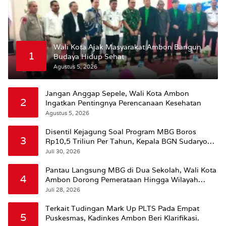
Wali Kota Ajak Masyarakat Ambon Bangun
1
Budaya Hidup Sehat
Agustus 5, 2026
Jangan Anggap Sepele, Wali Kota Ambon
2
Ingatkan Pentingnya Perencanaan Kesehatan
Agustus 5, 2026
Disentil Kejagung Soal Program MBG Boros
3
Rp10,5 Triliun Per Tahun, Kepala BGN Sudaryono
Beri Penjelasan
Juli 30, 2026
Pantau Langsung MBG di Dua Sekolah, Wali Kota
4
Ambon Dorong Pemerataan Hingga Wilayah
Leitimur Selatan
Juli 28, 2026
Terkait Tudingan Mark Up PLTS Pada Empat
5
Puskesmas, Kadinkes Ambon Beri Klarifikasi.