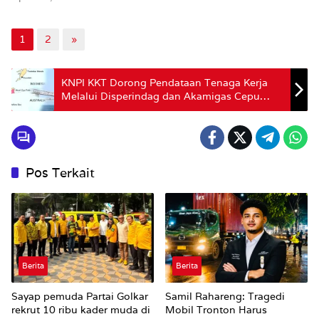
1
2
»
KNPI KKT Dorong Pendataan Tenaga Kerja
Melalui Disperindag dan Akamigas Cepu
Jelang Realisasi Blok Masela
Pos Terkait
Berita
Berita
Sayap pemuda Partai Golkar
Samil Rahareng: Tragedi
rekrut 10 ribu kader muda di
Mobil Tronton Harus