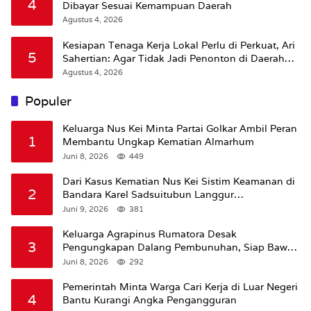
4
Dibayar Sesuai Kemampuan Daerah
Agustus 4, 2026
Kesiapan Tenaga Kerja Lokal Perlu di Perkuat, Ari
5
Sahertian: Agar Tidak Jadi Penonton di Daerah
Sendiri
Agustus 4, 2026
Populer
Keluarga Nus Kei Minta Partai Golkar Ambil Peran
1
Membantu Ungkap Kematian Almarhum
Juni 8, 2026
449
Dari Kasus Kematian Nus Kei Sistim Keamanan di
2
Bandara Karel Sadsuitubun Langgur
Dipertanyakan
Juni 9, 2026
381
Keluarga Agrapinus Rumatora Desak
3
Pengungkapan Dalang Pembunuhan, Siap Bawa
Kasus ke Komisi III DPR RI
Juni 8, 2026
292
Pemerintah Minta Warga Cari Kerja di Luar Negeri
4
Bantu Kurangi Angka Pengangguran