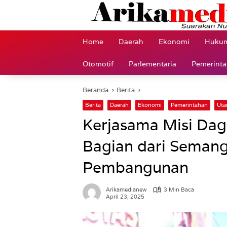
Langsung
ke
konten
Home
Daerah
Ekonomi
Hukum
Otomotif
Parlementaria
Pemerint
Beranda
Berita
Berita
Daerah
Ekonomi
Pemerintahan
Ut
Kerjasama Misi Dag
Bagian dari Seman
Pembangunan
Arikamedianew
3 Min Baca
April 23, 2025