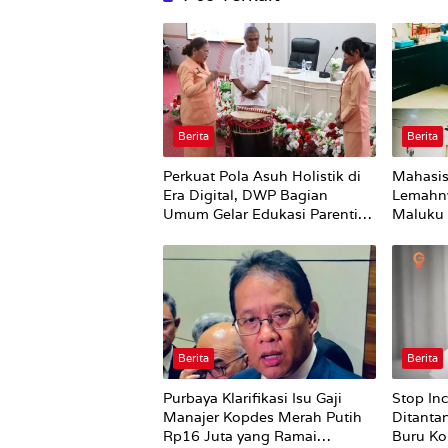
Berita
Berita
Perkuat Pola Asuh Holistik di
Mahasis
Era Digital, DWP Bagian
Lemahn
Umum Gelar Edukasi Parenting
Maluku 
Bagi Orang Tua
Bursel 
Perubah
Berita
Berita
Purbaya Klarifikasi Isu Gaji
Stop In
Manajer Kopdes Merah Putih
Ditanta
Rp16 Juta yang Ramai
Buru Ko