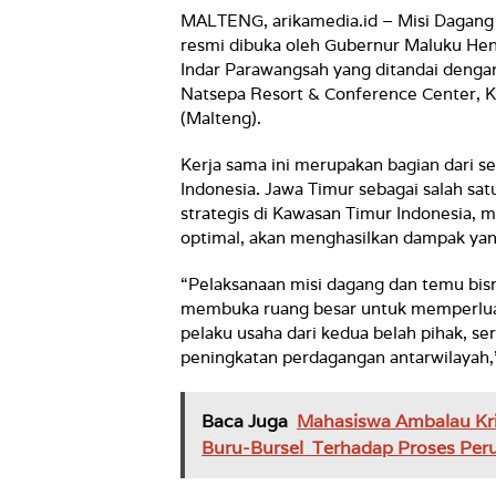
MALTENG, arikamedia.id – Misi Dagang d
resmi dibuka oleh Gubernur Maluku Hen
Indar Parawangsah yang ditandai dengan
Natsepa Resort & Conference Center, 
(Malteng).
Kerja sama ini merupakan bagian dari 
Indonesia. Jawa Timur sebagai salah sa
strategis di Kawasan Timur Indonesia, me
optimal, akan menghasilkan dampak yan
“Pelaksanaan misi dagang dan temu bisn
membuka ruang besar untuk memperlua
pelaku usaha dari kedua belah pihak, 
peningkatan perdagangan antarwilayah,
Baca Juga
Mahasiswa Ambalau Kr
Buru-Bursel Terhadap Proses Per