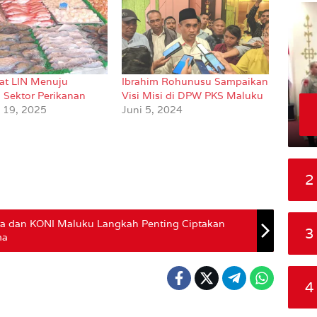
t LIN Menuju
Ibrahim Rohunusu Sampaikan
si Sektor Perikanan
Visi Misi di DPW PKS Maluku
i 19, 2025
Juni 5, 2024
2
ra dan KONI Maluku Langkah Penting Ciptakan
3
ma
4