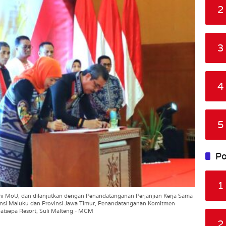
2
3
4
5
Po
1
 MoU, dan dilanjutkan dengan Penandatanganan Perjanjian Kerja Sama
insi Maluku dan Provinsi Jawa Timur, Penandatanganan Komitmen
Natsepa Resort, Suli Malteng - MCM
2