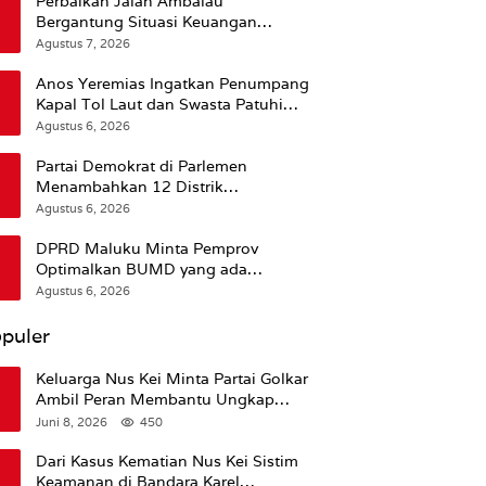
Perbaikan Jalan Ambalau
Bergantung Situasi Keuangan
Pemprov Maluku
Agustus 7, 2026
Anos Yeremias Ingatkan Penumpang
Kapal Tol Laut dan Swasta Patuhi
Peringatan BMKG
Agustus 6, 2026
Partai Demokrat di Parlemen
Menambahkan 12 Distrik
Pendukung Trump
Agustus 6, 2026
DPRD Maluku Minta Pemprov
Optimalkan BUMD yang ada
Ketimbang Menambah Baru
Agustus 6, 2026
puler
Keluarga Nus Kei Minta Partai Golkar
Ambil Peran Membantu Ungkap
Kematian Almarhum
Juni 8, 2026
450
Dari Kasus Kematian Nus Kei Sistim
Keamanan di Bandara Karel