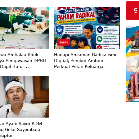
5
Berita
wa Ambalau Kritik
Hadapi Ancaman Radikalisme
ya Pengawasan DPRD
Digital, Pemkot Ambon
Dapil Buru-
Perkuat Peran Keluarga
Terhadap Proses
an Status Jalan
car Ayam Sayur KDM
ng Gelar Sayembara
ruptor