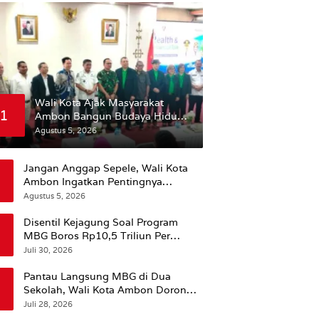
Wali Kota Ajak Masyarakat
1
Ambon Bangun Budaya Hidup
Sehat
Agustus 5, 2026
Jangan Anggap Sepele, Wali Kota
Ambon Ingatkan Pentingnya
Perencanaan Kesehatan
Agustus 5, 2026
Disentil Kejagung Soal Program
MBG Boros Rp10,5 Triliun Per
Tahun, Kepala BGN Sudaryono Beri
Juli 30, 2026
Penjelasan
Pantau Langsung MBG di Dua
Sekolah, Wali Kota Ambon Dorong
Pemerataan Hingga Wilayah
Juli 28, 2026
Leitimur Selatan