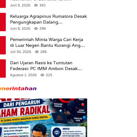
Sadsuitubun Langgur
Juni 9, 2026
391
Dipertanyakan
Keluarga Agrapinus Rumatora Desak
Pengungkapan Dalang
Pembunuhan, Siap Bawa Kasus ke
Juni 8, 2026
296
Komisi III DPR RI
Pemerintah Minta Warga Cari Kerja
di Luar Negeri Bantu Kurangi Angka
Pengangguran
Juli 30, 2026
266
Dari Ujaran Rasis ke Tuntutan
Federasi: PC IMM Ambon Desak
Klarifikasi Presiden dan Imbau
Agustus 1, 2026
225
Tunda Pengibaran Bendera Merah
Putih Di Maluku.