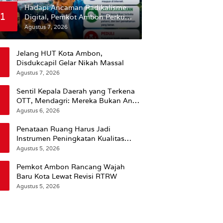
Hadapi Ancaman Radikalisme
1
Digital, Pemkot Ambon Perkuat
Peran Keluarga
Agustus 7, 2026
Jelang HUT Kota Ambon,
Disdukcapil Gelar Nikah Massal
Agustus 7, 2026
Sentil Kepala Daerah yang Terkena
OTT, Mendagri: Mereka Bukan Anak
Kemarin Sore
Agustus 6, 2026
Penataan Ruang Harus Jadi
Instrumen Peningkatan Kualitas
Hidup Masyarakat, Wattimena:
Agustus 5, 2026
Revisi RT-RW Ditetapkan Pemkot
Susun RDTR Sebagai Dasar Hukum
Pemkot Ambon Rancang Wajah
Baru Kota Lewat Revisi RTRW
Agustus 5, 2026