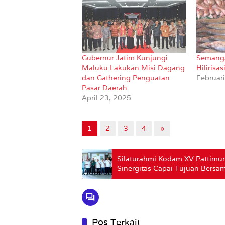
Gubernur Jatim Kunjungi
Semanga
Maluku Lakukan Misi Dagang
Hilirisa
dan Gathering Penguatan
Februar
Pasar Daerah
April 23, 2025
1
2
3
4
»
Silaturahmi Kodam XV Pattimu
Sinergitas Capai Tujuan Bersa
Pos Terkait