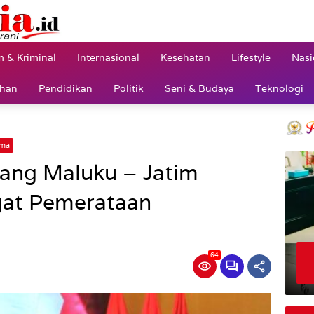
 & Kriminal
Internasional
Kesehatan
Lifestyle
Nasi
ahan
Pendidikan
Politik
Seni & Budaya
Teknologi
ama
ang Maluku – Jatim
gat Pemerataan
64