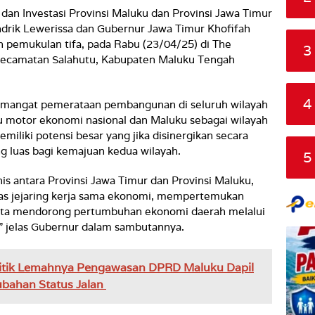
an Investasi Provinsi Maluku dan Provinsi Jawa Timur
drik Lewerissa dan Gubernur Jawa Timur Khofifah
 pemukulan tifa, pada Rabu (23/04/25) di The
3
Kecamatan Salahutu, Kabupaten Maluku Tengah
4
semangat pemerataan pembangunan di seluruh wilayah
tu motor ekonomi nasional dan Maluku sebagai wilayah
miliki potensi besar yang jika disinergikan secara
g luas bagi kemajuan kedua wilayah.
5
is antara Provinsi Jawa Timur dan Provinsi Maluku,
s jejaring kerja sama ekonomi, mempertemukan
serta mendorong pertumbuhan ekonomi daerah melalui
” jelas Gubernur dalam sambutannya.
itik Lemahnya Pengawasan DPRD Maluku Dapil
ubahan Status Jalan