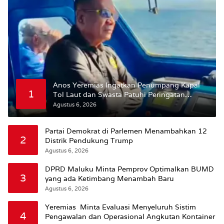
Anos Yeremias Ingatkan Penumpang Kapal
1
Tol Laut dan Swasta Patuhi Peringatan
BMKG
Agustus 6, 2026
Partai Demokrat di Parlemen Menambahkan 12
2
Distrik Pendukung Trump
Agustus 6, 2026
DPRD Maluku Minta Pemprov Optimalkan BUMD
3
yang ada Ketimbang Menambah Baru
Agustus 6, 2026
Yeremias Minta Evaluasi Menyeluruh Sistim
4
Pengawalan dan Operasional Angkutan Kontainer