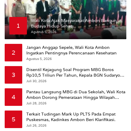
Wali Kota Ajak Masyarakat Ambon Bangun
1
Budaya Hidup Sehat
Agustus 5, 2026
Jangan Anggap Sepele, Wali Kota Ambon
2
Ingatkan Pentingnya Perencanaan Kesehatan
Agustus 5, 2026
Disentil Kejagung Soal Program MBG Boros
3
Rp10,5 Triliun Per Tahun, Kepala BGN Sudaryono
Beri Penjelasan
Juli 30, 2026
Pantau Langsung MBG di Dua Sekolah, Wali Kota
4
Ambon Dorong Pemerataan Hingga Wilayah
Leitimur Selatan
Juli 28, 2026
Terkait Tudingan Mark Up PLTS Pada Empat
5
Puskesmas, Kadinkes Ambon Beri Klarifikasi.
Juli 26, 2026