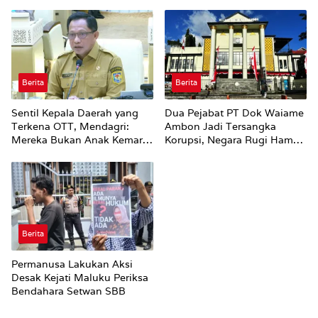
Rp100 Juta
Berita
Berita
Sentil Kepala Daerah yang
Dua Pejabat PT Dok Waiame
Terkena OTT, Mendagri:
Ambon Jadi Tersangka
Mereka Bukan Anak Kemarin
Korupsi, Negara Rugi Hampir
Sore
Rp19 Miliar
Berita
Permanusa Lakukan Aksi
Desak Kejati Maluku Periksa
Bendahara Setwan SBB