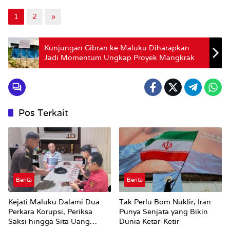
1
2
»
Kunjungan Gibran ke Maluku Diharapkan
Jadi Momentum Ungkap Proyek Mangkrak
Pos Terkait
Berita
Berita
Kejati Maluku Dalami Dua
Tak Perlu Bom Nuklir, Iran
Perkara Korupsi, Periksa
Punya Senjata yang Bikin
Saksi hingga Sita Uang
Dunia Ketar-Ketir