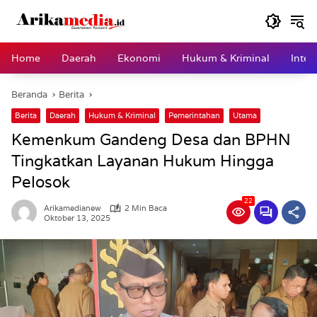
Langsung
ke
konten
Home
Daerah
Ekonomi
Hukum & Kriminal
Inter
Beranda
Berita
Berita
Daerah
Hukum & Kriminal
Pemerintahan
Utama
Kemenkum Gandeng Desa dan BPHN
Tingkatkan Layanan Hukum Hingga
Pelosok
22
Arikamedianew
2 Min Baca
Oktober 13, 2025