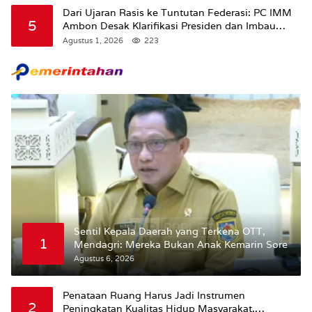
Dari Ujaran Rasis ke Tuntutan Federasi: PC IMM
5
Ambon Desak Klarifikasi Presiden dan Imbau
Tunda Pengibaran Bendera Merah Putih Di
Agustus 1, 2026
223
Maluku.
Sentil Kepala Daerah yang Terkena OTT,
1
Mendagri: Mereka Bukan Anak Kemarin Sore
Agustus 6, 2026
Penataan Ruang Harus Jadi Instrumen
2
Peningkatan Kualitas Hidup Masyarakat,