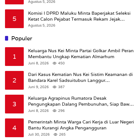
Agustus 5, 2026
Komisi I DPRD Maluku Minta Baperjakat Seleksi
5
Ketat Calon Pejabat Termasuk Rekam Jejak
Hukum
Agustus 5, 2026
Populer
Keluarga Nus Kei Minta Partai Golkar Ambil Peran
1
Membantu Ungkap Kematian Almarhum
Juni 8, 2026
450
Dari Kasus Kematian Nus Kei Sistim Keamanan di
2
Bandara Karel Sadsuitubun Langgur
Dipertanyakan
Juni 9, 2026
387
Keluarga Agrapinus Rumatora Desak
3
Pengungkapan Dalang Pembunuhan, Siap Bawa
Kasus ke Komisi III DPR RI
Juni 8, 2026
296
Pemerintah Minta Warga Cari Kerja di Luar Negeri
4
Bantu Kurangi Angka Pengangguran
Juli 30, 2026
265