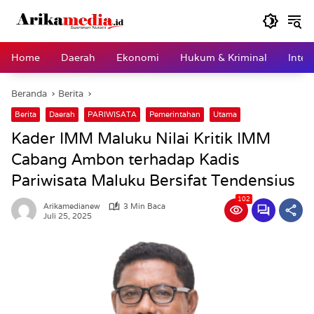
Langsung
ke
konten
Home
Daerah
Ekonomi
Hukum & Kriminal
Inter
Beranda
Berita
Berita
Daerah
PARIWISATA
Pemerintahan
Utama
Kader IMM Maluku Nilai Kritik IMM
Cabang Ambon terhadap Kadis
Pariwisata Maluku Bersifat Tendensius
102
Arikamedianew
3 Min Baca
Juli 25, 2025