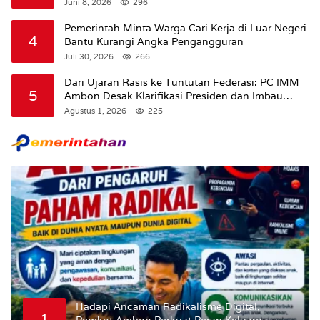
Kasus ke Komisi III DPR RI
Juni 8, 2026
296
Pemerintah Minta Warga Cari Kerja di Luar Negeri
4
Bantu Kurangi Angka Pengangguran
Juli 30, 2026
266
Dari Ujaran Rasis ke Tuntutan Federasi: PC IMM
5
Ambon Desak Klarifikasi Presiden dan Imbau
Tunda Pengibaran Bendera Merah Putih Di
Agustus 1, 2026
225
Maluku.
Hadapi Ancaman Radikalisme Digital,
1