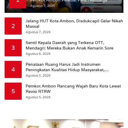
Pemkot Ambon Perkuat Peran Keluarga
Agustus 7, 2026
Jelang HUT Kota Ambon, Disdukcapil Gelar Nikah
2
Massal
Agustus 7, 2026
Sentil Kepala Daerah yang Terkena OTT,
3
Mendagri: Mereka Bukan Anak Kemarin Sore
Agustus 6, 2026
Penataan Ruang Harus Jadi Instrumen
4
Peningkatan Kualitas Hidup Masyarakat,
Wattimena: Revisi RT-RW Ditetapkan Pemkot
Agustus 5, 2026
Susun RDTR Sebagai Dasar Hukum
Pemkot Ambon Rancang Wajah Baru Kota Lewat
5
Revisi RTRW
Agustus 5, 2026