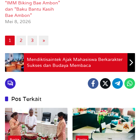
“IMM Biking Bae Ambon”
dan “Baku Bantu Kasih
Bae Ambon”
Mei 8, 2026
1
2
3
»
Mendiktisaintek Ajak Mahasiswa Berkarakter
Sukses dan Budaya Membaca
Pos Terkait
Berita
Berita