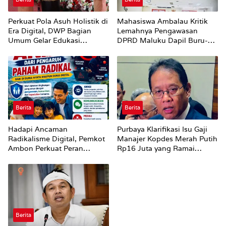
Perkuat Pola Asuh Holistik di
Mahasiswa Ambalau Kritik
Era Digital, DWP Bagian
Lemahnya Pengawasan
Umum Gelar Edukasi
DPRD Maluku Dapil Buru-
Parenting Bagi Orang Tua
Bursel Terhadap Proses
Perubahan Status Jalan
Berita
Berita
Hadapi Ancaman
Purbaya Klarifikasi Isu Gaji
Radikalisme Digital, Pemkot
Manajer Kopdes Merah Putih
Ambon Perkuat Peran
Rp16 Juta yang Ramai
Keluarga
Dibahas Publik
Berita