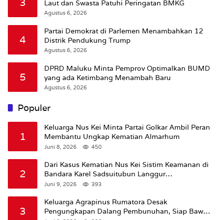
3
Laut dan Swasta Patuhi Peringatan BMKG
Agustus 6, 2026
Partai Demokrat di Parlemen Menambahkan 12
4
Distrik Pendukung Trump
Agustus 6, 2026
DPRD Maluku Minta Pemprov Optimalkan BUMD
5
yang ada Ketimbang Menambah Baru
Agustus 6, 2026
Populer
Keluarga Nus Kei Minta Partai Golkar Ambil Peran
1
Membantu Ungkap Kematian Almarhum
Juni 8, 2026
450
Dari Kasus Kematian Nus Kei Sistim Keamanan di
2
Bandara Karel Sadsuitubun Langgur
Dipertanyakan
Juni 9, 2026
393
Keluarga Agrapinus Rumatora Desak
3
Pengungkapan Dalang Pembunuhan, Siap Bawa