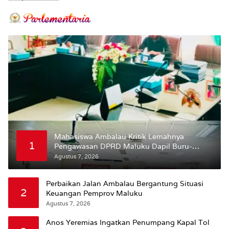
Mahasiswa Ambalau Kritik Lemahnya
1
Pengawasan DPRD Maluku Dapil Buru-
Bursel Terhadap Proses Perubahan Status
Agustus 7, 2026
Jalan
Perbaikan Jalan Ambalau Bergantung Situasi
2
Keuangan Pemprov Maluku
Agustus 7, 2026
Anos Yeremias Ingatkan Penumpang Kapal Tol