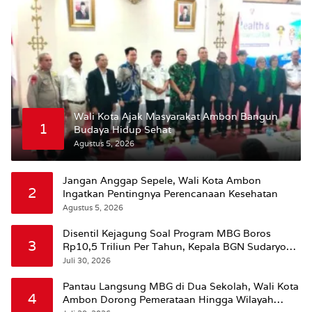
Wali Kota Ajak Masyarakat Ambon Bangun
1
Budaya Hidup Sehat
Agustus 5, 2026
Jangan Anggap Sepele, Wali Kota Ambon
2
Ingatkan Pentingnya Perencanaan Kesehatan
Agustus 5, 2026
Disentil Kejagung Soal Program MBG Boros
3
Rp10,5 Triliun Per Tahun, Kepala BGN Sudaryono
Beri Penjelasan
Juli 30, 2026
Pantau Langsung MBG di Dua Sekolah, Wali Kota
4
Ambon Dorong Pemerataan Hingga Wilayah