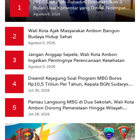
PPDS Elsa Putri Rahadini Dinonaktifkan 3
1
Bulan Usai Komentar yang Dinilai Nirempati
ke Pasien BPJS
Agustus 8, 2026
Wali Kota Ajak Masyarakat Ambon Bangun
2
Budaya Hidup Sehat
Agustus 5, 2026
Jangan Anggap Sepele, Wali Kota Ambon
3
Ingatkan Pentingnya Perencanaan Kesehatan
Agustus 5, 2026
Disentil Kejagung Soal Program MBG Boros
4
Rp10,5 Triliun Per Tahun, Kepala BGN Sudaryono
Beri Penjelasan
Juli 30, 2026
Pantau Langsung MBG di Dua Sekolah, Wali Kota
5
Ambon Dorong Pemerataan Hingga Wilayah
Leitimur Selatan
Juli 28, 2026