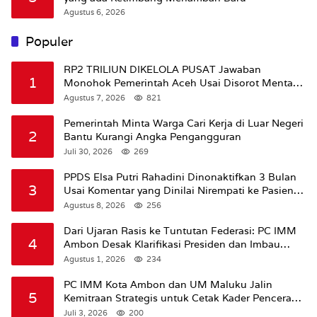
Agustus 6, 2026
Populer
RP2 TRILIUN DIKELOLA PUSAT Jawaban
1
Monohok Pemerintah Aceh Usai Disorot Mentan
Amran Soal Dana Pertanian
Agustus 7, 2026
821
Pemerintah Minta Warga Cari Kerja di Luar Negeri
2
Bantu Kurangi Angka Pengangguran
Juli 30, 2026
269
PPDS Elsa Putri Rahadini Dinonaktifkan 3 Bulan
3
Usai Komentar yang Dinilai Nirempati ke Pasien
BPJS
Agustus 8, 2026
256
Dari Ujaran Rasis ke Tuntutan Federasi: PC IMM
4
Ambon Desak Klarifikasi Presiden dan Imbau
Tunda Pengibaran Bendera Merah Putih Di
Agustus 1, 2026
234
Maluku.
PC IMM Kota Ambon dan UM Maluku Jalin
5
Kemitraan Strategis untuk Cetak Kader Pencerah
Bangsa “Membangun Peradaban dari Kampus”
Juli 3, 2026
200