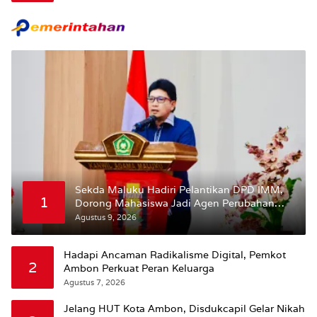
Sekda Maluku Hadiri Pelantikan DPD IMM,
1
Dorong Mahasiswa Jadi Agen Perubahan
dan Mitra Strategis Pemerintah
Agustus 9, 2026
Hadapi Ancaman Radikalisme Digital, Pemkot
2
Ambon Perkuat Peran Keluarga
Agustus 7, 2026
Jelang HUT Kota Ambon, Disdukcapil Gelar Nikah