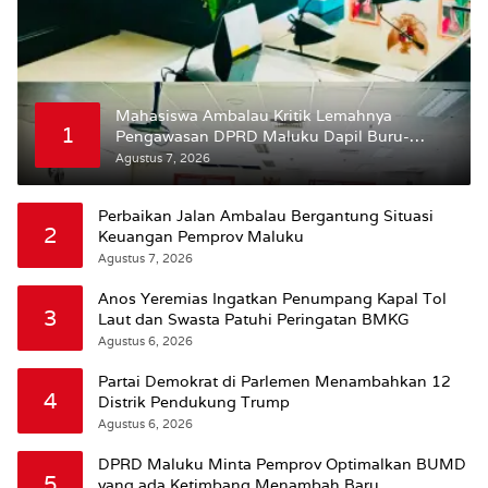
Mahasiswa Ambalau Kritik Lemahnya
1
Pengawasan DPRD Maluku Dapil Buru-
Bursel Terhadap Proses Perubahan Status
Agustus 7, 2026
Jalan
Perbaikan Jalan Ambalau Bergantung Situasi
2
Keuangan Pemprov Maluku
Agustus 7, 2026
Anos Yeremias Ingatkan Penumpang Kapal Tol
3
Laut dan Swasta Patuhi Peringatan BMKG
Agustus 6, 2026
Partai Demokrat di Parlemen Menambahkan 12
4
Distrik Pendukung Trump
Agustus 6, 2026
DPRD Maluku Minta Pemprov Optimalkan BUMD
5
yang ada Ketimbang Menambah Baru