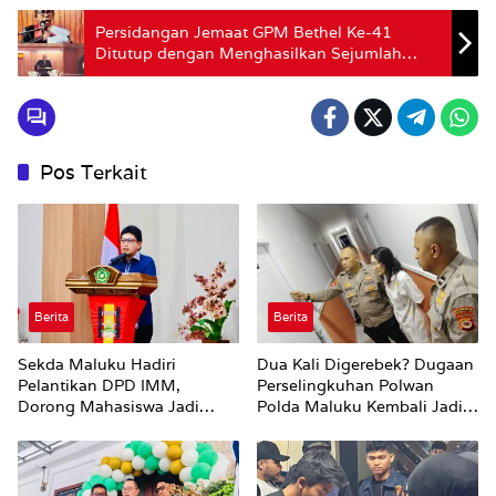
Persidangan Jemaat GPM Bethel Ke-41
Ditutup dengan Menghasilkan Sejumlah
Keputusan
Pos Terkait
Berita
Berita
Sekda Maluku Hadiri
Dua Kali Digerebek? Dugaan
Pelantikan DPD IMM,
Perselingkuhan Polwan
Dorong Mahasiswa Jadi
Polda Maluku Kembali Jadi
Agen Perubahan dan Mitra
Sorotan
Strategis Pemerintah