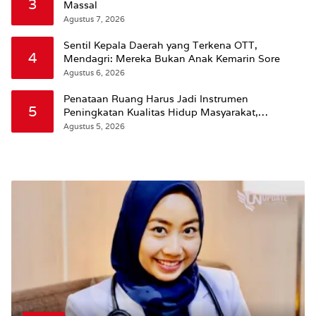
3
Massal
Agustus 7, 2026
Sentil Kepala Daerah yang Terkena OTT,
4
Mendagri: Mereka Bukan Anak Kemarin Sore
Agustus 6, 2026
Penataan Ruang Harus Jadi Instrumen
5
Peningkatan Kualitas Hidup Masyarakat,
Wattimena: Revisi RT-RW Ditetapkan Pemkot
Agustus 5, 2026
Susun RDTR Sebagai Dasar Hukum