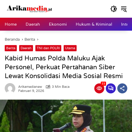
Langsung
ke
konten
Home
Daerah
Ekonomi
Hukum & Kriminal
Inter
Beranda
Berita
Berita
Daerah
TNI dan POLRI
Utama
Kabid Humas Polda Maluku Ajak
Personel, Perkuat Pertahanan Siber
Lewat Konsolidasi Media Sosial Resmi
33
Arikamedianew
3 Min Baca
Februari 9, 2026