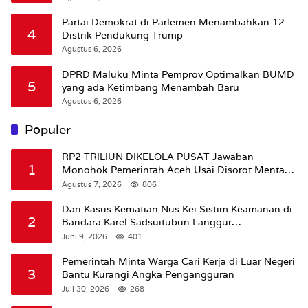
Partai Demokrat di Parlemen Menambahkan 12
4
Distrik Pendukung Trump
Agustus 6, 2026
DPRD Maluku Minta Pemprov Optimalkan BUMD
5
yang ada Ketimbang Menambah Baru
Agustus 6, 2026
Populer
RP2 TRILIUN DIKELOLA PUSAT Jawaban
1
Monohok Pemerintah Aceh Usai Disorot Mentan
Amran Soal Dana Pertanian
Agustus 7, 2026
806
Dari Kasus Kematian Nus Kei Sistim Keamanan di
2
Bandara Karel Sadsuitubun Langgur
Dipertanyakan
Juni 9, 2026
401
Pemerintah Minta Warga Cari Kerja di Luar Negeri
3
Bantu Kurangi Angka Pengangguran
Juli 30, 2026
268