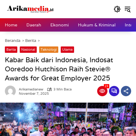
Langsung
ke
konten
Home
Daerah
Ekonomi
Hukum & Kriminal
Inter
Beranda
Berita
Berita
Nasional
Teknologi
Utama
Kabar Baik dari Indonesia, Indosat
Ooredoo Hutchison Raih Stevie®
Awards for Great Employer 2025
23
Arikamedianew
3 Min Baca
November 7, 2025