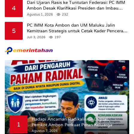
Dari Ujaran Rasis ke Tuntutan Federasi: PC IMM
4
Ambon Desak Klarifikasi Presiden dan Imbau
Tunda Pengibaran Bendera Merah Putih Di
Agustus 1, 2026
232
Maluku.
PC IMM Kota Ambon dan UM Maluku Jalin
5
Kemitraan Strategis untuk Cetak Kader Pencerah
Bangsa “Membangun Peradaban dari Kampus”
Juli 3, 2026
197
Hadapi Ancaman Radikalisme Digital,
1
Pemkot Ambon Perkuat Peran Keluarga
Agustus 7, 2026