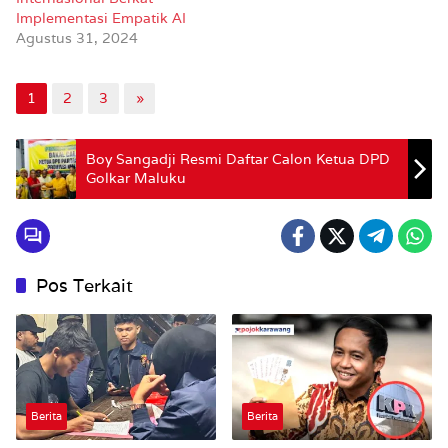
Implementasi Empatik AI
Agustus 31, 2024
1
2
3
»
Boy Sangadji Resmi Daftar Calon Ketua DPD
Golkar Maluku
Pos Terkait
Berita
Berita