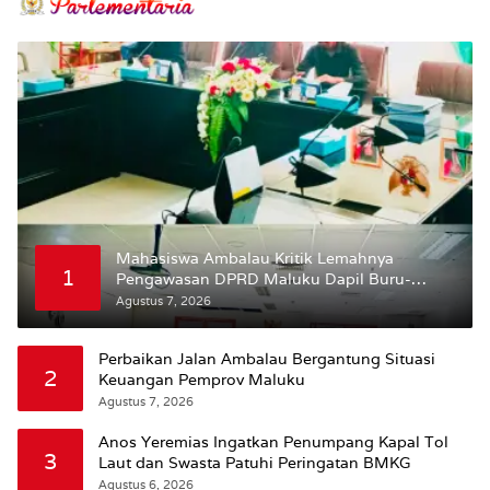
Mahasiswa Ambalau Kritik Lemahnya
1
Pengawasan DPRD Maluku Dapil Buru-
Bursel Terhadap Proses Perubahan Status
Agustus 7, 2026
Jalan
Perbaikan Jalan Ambalau Bergantung Situasi
2
Keuangan Pemprov Maluku
Agustus 7, 2026
Anos Yeremias Ingatkan Penumpang Kapal Tol
3
Laut dan Swasta Patuhi Peringatan BMKG
Agustus 6, 2026