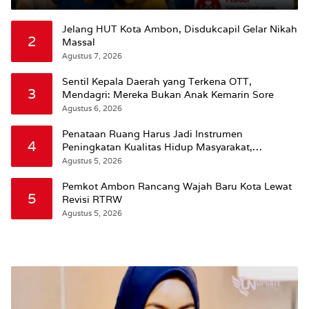
Jelang HUT Kota Ambon, Disdukcapil Gelar Nikah
2
Massal
Agustus 7, 2026
Sentil Kepala Daerah yang Terkena OTT,
3
Mendagri: Mereka Bukan Anak Kemarin Sore
Agustus 6, 2026
Penataan Ruang Harus Jadi Instrumen
4
Peningkatan Kualitas Hidup Masyarakat,
Wattimena: Revisi RT-RW Ditetapkan Pemkot
Agustus 5, 2026
Susun RDTR Sebagai Dasar Hukum
Pemkot Ambon Rancang Wajah Baru Kota Lewat
5
Revisi RTRW
Agustus 5, 2026