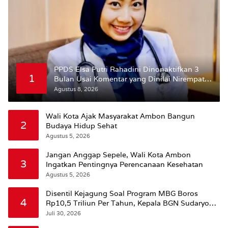
PPDS Elsa Putri Rahadini Dinonaktifkan 3
1
Bulan Usai Komentar yang Dinilai Nirempati
ke Pasien BPJS
Agustus 8, 2026
Wali Kota Ajak Masyarakat Ambon Bangun
2
Budaya Hidup Sehat
Agustus 5, 2026
Jangan Anggap Sepele, Wali Kota Ambon
3
Ingatkan Pentingnya Perencanaan Kesehatan
Agustus 5, 2026
Disentil Kejagung Soal Program MBG Boros
4
Rp10,5 Triliun Per Tahun, Kepala BGN Sudaryono
Beri Penjelasan
Juli 30, 2026