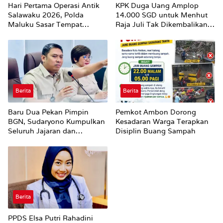
Hari Pertama Operasi Antik
KPK Duga Uang Amplop
Salawaku 2026, Polda
14.000 SGD untuk Menhut
Maluku Sasar Tempat
Raja Juli Tak Dikembalikan
Hiburan Malam di Ambon
Utuh
Berita
Berita
Baru Dua Pekan Pimpin
Pemkot Ambon Dorong
BGN, Sudaryono Kumpulkan
Kesadaran Warga Terapkan
Seluruh Jajaran dan
Disiplin Buang Sampah
Umumkan ‘Kertas Putih’
Pungli dan Pemerasan
Supplier harus Berhenti
Sekarang
Berita
PPDS Elsa Putri Rahadini