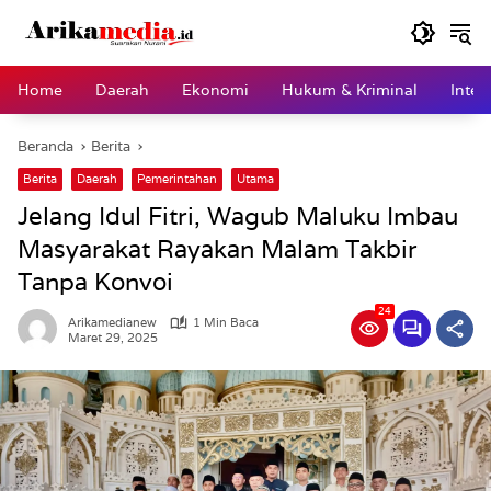
Langsung
ke
konten
Home
Daerah
Ekonomi
Hukum & Kriminal
Inter
Beranda
Berita
Berita
Daerah
Pemerintahan
Utama
Jelang Idul Fitri, Wagub Maluku Imbau
Masyarakat Rayakan Malam Takbir
Tanpa Konvoi
24
Arikamedianew
1 Min Baca
Maret 29, 2025