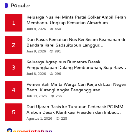
Populer
Keluarga Nus Kei Minta Partai Golkar Ambil Peran
1
Membantu Ungkap Kematian Almarhum
Juni 8, 2026
450
Dari Kasus Kematian Nus Kei Sistim Keamanan di
2
Bandara Karel Sadsuitubun Langgur
Dipertanyakan
Juni 9, 2026
391
Keluarga Agrapinus Rumatora Desak
3
Pengungkapan Dalang Pembunuhan, Siap Bawa
Kasus ke Komisi III DPR RI
Juni 8, 2026
296
Pemerintah Minta Warga Cari Kerja di Luar Negeri
4
Bantu Kurangi Angka Pengangguran
Juli 30, 2026
266
Dari Ujaran Rasis ke Tuntutan Federasi: PC IMM
5
Ambon Desak Klarifikasi Presiden dan Imbau
Tunda Pengibaran Bendera Merah Putih Di
Agustus 1, 2026
225
Maluku.