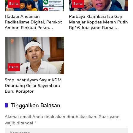
Berita
Berita
Hadapi Ancaman
Purbaya Klarifikasi Isu Gaji
Radikalisme Digital, Pemkot
Manajer Kopdes Merah Putih
Ambon Perkuat Peran
Rp16 Juta yang Ramai
Keluarga
Dibahas Publik
Berita
Stop Incar Ayam Sayur KDM
Ditantang Gelar Sayembara
Buru Koruptor
Tinggalkan Balasan
Alamat email Anda tidak akan dipublikasikan.
Ruas yang
wajib ditandai
*