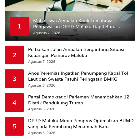
Mahasiswa Ambalau Kritik Lemahnya
1
Pengawasan DPRD Maluku Dapil Buru-
Bursel Terhadap Proses Perubahan Status
Agustus 7, 2026
Jalan
Perbaikan Jalan Ambalau Bergantung Situasi
2
Keuangan Pemprov Maluku
Agustus 7, 2026
Anos Yeremias Ingatkan Penumpang Kapal Tol
3
Laut dan Swasta Patuhi Peringatan BMKG
Agustus 6, 2026
Partai Demokrat di Parlemen Menambahkan 12
4
Distrik Pendukung Trump
Agustus 6, 2026
DPRD Maluku Minta Pemprov Optimalkan BUMD
5
yang ada Ketimbang Menambah Baru
Agustus 6, 2026