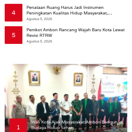
Penataan Ruang Harus Jadi Instrumen
4
Peningkatan Kualitas Hidup Masyarakat,
Wattimena: Revisi RT-RW Ditetapkan Pemkot
Agustus 5, 2026
Susun RDTR Sebagai Dasar Hukum
Pemkot Ambon Rancang Wajah Baru Kota Lewat
5
Revisi RTRW
Agustus 5, 2026
Wali Kota Ajak Masyarakat Ambon Bangun
1
Budaya Hidup Sehat