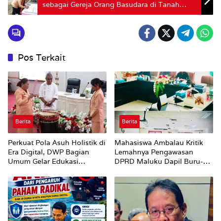
sebagai Gereja Orang Basudara di Tanah
Maluku
Pos Terkait
Berita
Berita
Perkuat Pola Asuh Holistik di
Mahasiswa Ambalau Kritik
Era Digital, DWP Bagian
Lemahnya Pengawasan
Umum Gelar Edukasi
DPRD Maluku Dapil Buru-
Parenting Bagi Orang Tua
Bursel Terhadap Proses
Perubahan Status Jalan