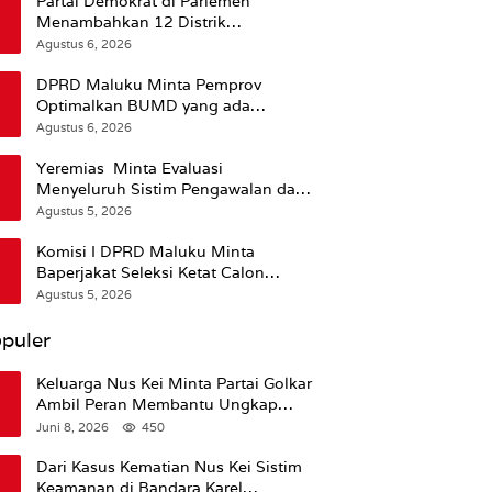
Partai Demokrat di Parlemen
Menambahkan 12 Distrik
Pendukung Trump
Agustus 6, 2026
DPRD Maluku Minta Pemprov
Optimalkan BUMD yang ada
Ketimbang Menambah Baru
Agustus 6, 2026
Yeremias Minta Evaluasi
Menyeluruh Sistim Pengawalan dan
Operasional Angkutan Kontainer
Agustus 5, 2026
Komisi I DPRD Maluku Minta
Baperjakat Seleksi Ketat Calon
Pejabat Termasuk Rekam Jejak
Agustus 5, 2026
Hukum
puler
Keluarga Nus Kei Minta Partai Golkar
Ambil Peran Membantu Ungkap
Kematian Almarhum
Juni 8, 2026
450
Dari Kasus Kematian Nus Kei Sistim
Keamanan di Bandara Karel