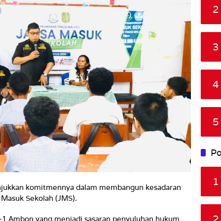
2
3
4
5
Po
1
njukkan komitmennya dalam membangun kesadaran
a Masuk Sekolah (JMS).
2
XIII-1 Ambon yang menjadi sasaran penyuluhan hukum