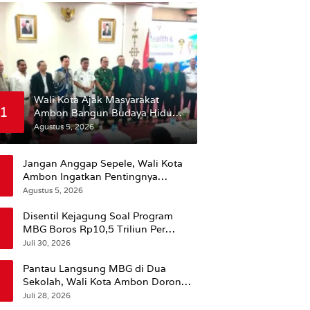
Wali Kota Ajak Masyarakat
1
Ambon Bangun Budaya Hidup
Sehat
Agustus 5, 2026
Jangan Anggap Sepele, Wali Kota
Ambon Ingatkan Pentingnya
Perencanaan Kesehatan
Agustus 5, 2026
Disentil Kejagung Soal Program
MBG Boros Rp10,5 Triliun Per
Tahun, Kepala BGN Sudaryono Beri
Juli 30, 2026
Penjelasan
Pantau Langsung MBG di Dua
Sekolah, Wali Kota Ambon Dorong
Pemerataan Hingga Wilayah
Juli 28, 2026
Leitimur Selatan