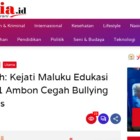
 & Kriminal
Internasional
Kesehatan
Lifestyle
Nasi
ahan
Pendidikan
Politik
Seni & Budaya
Teknologi
Utama
h: Kejati Maluku Edukasi
I-1 Ambon Cegah Bullying
s
29