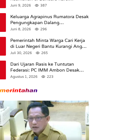
Sadsuitubun Langgur
Juni 9, 2026
387
Dipertanyakan
Keluarga Agrapinus Rumatora Desak
Pengungkapan Dalang
Pembunuhan, Siap Bawa Kasus ke
Juni 8, 2026
296
Komisi III DPR RI
Pemerintah Minta Warga Cari Kerja
di Luar Negeri Bantu Kurangi Angka
Pengangguran
Juli 30, 2026
265
Dari Ujaran Rasis ke Tuntutan
Federasi: PC IMM Ambon Desak
Klarifikasi Presiden dan Imbau
Agustus 1, 2026
223
Tunda Pengibaran Bendera Merah
Putih Di Maluku.