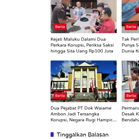
Berita
Berita
Kejati Maluku Dalami Dua
Tak Perl
Perkara Korupsi, Periksa Saksi
Punya S
hingga Sita Uang Rp100 Juta
Dunia Ke
Berita
Berita
Dua Pejabat PT Dok Waiame
Permanu
Ambon Jadi Tersangka
Desak K
Korupsi, Negara Rugi Hampir
Bendah
Rp19 Miliar
Tinggalkan Balasan