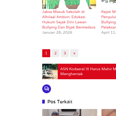
Jaksa Masuk Sekolah di
Kejati 
Alhilaal Ambon: Edukasi
Penyulu
Hukum Sejak Dini Lawan
Bullyin
Bullying Dan Bijak Bermedsos
Pelaksa
Januari 28, 2026
April 11
1
2
3
»
ASN Kodaeral lX Harus Mahir 
Menghentak
Pos Terkait