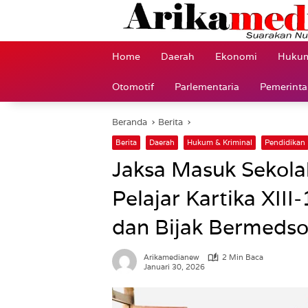
Langsung
ke
konten
Home
Daerah
Ekonomi
Hukum
Otomotif
Parlementaria
Pemerint
Beranda
Berita
Berita
Daerah
Hukum & Kriminal
Pendidikan
Jaksa Masuk Sekola
Pelajar Kartika XII
dan Bijak Bermedso
Arikamedianew
2 Min Baca
Januari 30, 2026