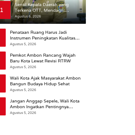
Sentil Kepala Daerah yang
1
Terkena OTT, Mendagri:
Mereka Bukan Anak Kemarin
Agustus 6, 2026
Sore
Penataan Ruang Harus Jadi
Instrumen Peningkatan Kualitas
Hidup Masyarakat, Wattimena:
Agustus 5, 2026
Revisi RT-RW Ditetapkan Pemkot
Susun RDTR Sebagai Dasar Hukum
Pemkot Ambon Rancang Wajah
Baru Kota Lewat Revisi RTRW
Agustus 5, 2026
Wali Kota Ajak Masyarakat Ambon
Bangun Budaya Hidup Sehat
Agustus 5, 2026
Jangan Anggap Sepele, Wali Kota
Ambon Ingatkan Pentingnya
Perencanaan Kesehatan
Agustus 5, 2026