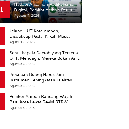
Hadapi Ancaman Radikalisme
1
Digital, Pemkot Ambon Perkuat
Peran Keluarga
Agustus 7, 2026
Jelang HUT Kota Ambon,
Disdukcapil Gelar Nikah Massal
Agustus 7, 2026
Sentil Kepala Daerah yang Terkena
OTT, Mendagri: Mereka Bukan Anak
Kemarin Sore
Agustus 6, 2026
Penataan Ruang Harus Jadi
Instrumen Peningkatan Kualitas
Hidup Masyarakat, Wattimena:
Agustus 5, 2026
Revisi RT-RW Ditetapkan Pemkot
Susun RDTR Sebagai Dasar Hukum
Pemkot Ambon Rancang Wajah
Baru Kota Lewat Revisi RTRW
Agustus 5, 2026