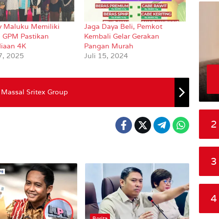
 Maluku Memiliki
Jaga Daya Beli, Pemkot
 GPM Pastikan
Kembali Gelar Gerakan
diaan 4K
Pangan Murah
7, 2025
Juli 15, 2024
Massal Sritex Group
2
3
4
Berita