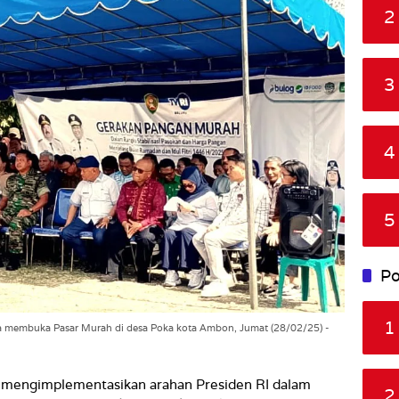
2
3
4
5
Po
1
 membuka Pasar Murah di desa Poka kota Ambon, Jumat (28/02/25) -
 mengimplementasikan arahan Presiden RI dalam
2