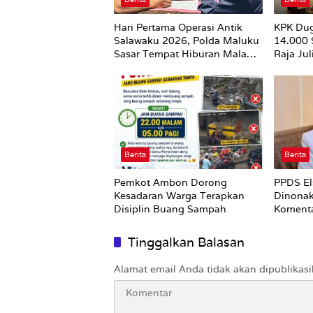
Hari Pertama Operasi Antik
KPK Du
Salawaku 2026, Polda Maluku
14.000
Sasar Tempat Hiburan Malam
Raja Ju
di Ambon
Utuh
Berita
Berita
Pemkot Ambon Dorong
PPDS El
Kesadaran Warga Terapkan
Dinonak
Disiplin Buang Sampah
Komenta
Nirempa
Tinggalkan Balasan
Alamat email Anda tidak akan dipublikasi