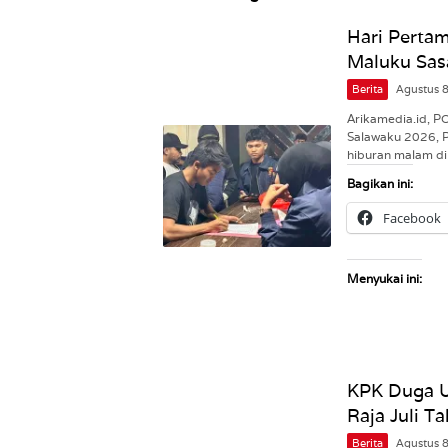
Hari Pertam
Maluku Sas
Berita
Agustus 
Arikamedia.id, 
Salawaku 2026, 
hiburan malam d
Bagikan ini:
Facebook
Menyukai ini:
KPK Duga 
Raja Juli T
Berita
Agustus 