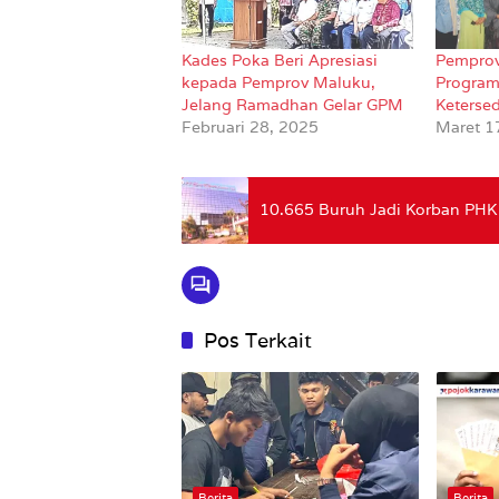
Kades Poka Beri Apresiasi
Pemprov
kepada Pemprov Maluku,
Program
Jelang Ramadhan Gelar GPM
Keterse
Februari 28, 2025
Maret 1
10.665 Buruh Jadi Korban PHK 
Pos Terkait
Berita
Berita