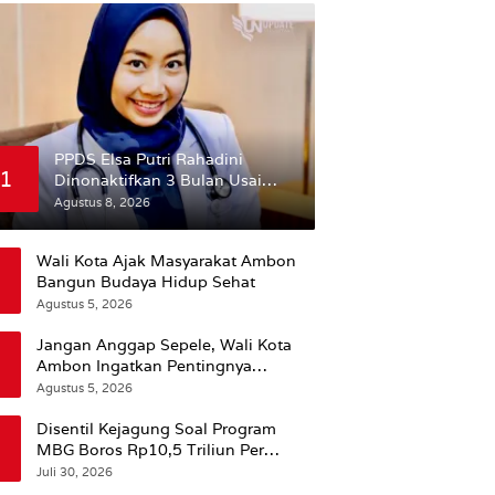
PPDS Elsa Putri Rahadini
1
Dinonaktifkan 3 Bulan Usai
Komentar yang Dinilai
Agustus 8, 2026
Nirempati ke Pasien BPJS
Wali Kota Ajak Masyarakat Ambon
Bangun Budaya Hidup Sehat
Agustus 5, 2026
Jangan Anggap Sepele, Wali Kota
Ambon Ingatkan Pentingnya
Perencanaan Kesehatan
Agustus 5, 2026
Disentil Kejagung Soal Program
MBG Boros Rp10,5 Triliun Per
Tahun, Kepala BGN Sudaryono Beri
Juli 30, 2026
Penjelasan