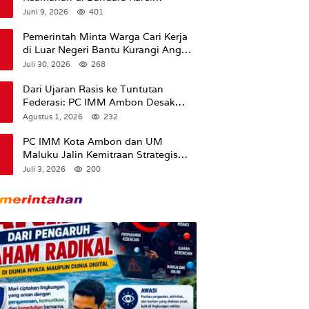
Sadsuitubun Langgur
Juni 9, 2026
401
Dipertanyakan
Pemerintah Minta Warga Cari Kerja
di Luar Negeri Bantu Kurangi Angka
Pengangguran
Juli 30, 2026
268
Dari Ujaran Rasis ke Tuntutan
Federasi: PC IMM Ambon Desak
Klarifikasi Presiden dan Imbau
Agustus 1, 2026
232
Tunda Pengibaran Bendera Merah
Putih Di Maluku.
PC IMM Kota Ambon dan UM
Maluku Jalin Kemitraan Strategis
untuk Cetak Kader Pencerah Bangsa
Juli 3, 2026
200
“Membangun Peradaban dari
Kampus”