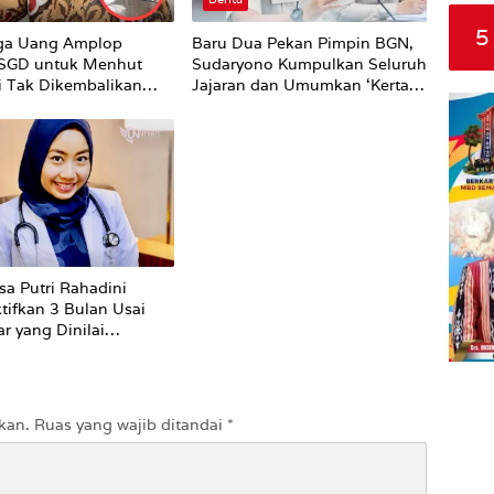
5
ga Uang Amplop
Baru Dua Pekan Pimpin BGN,
 SGD untuk Menhut
Sudaryono Kumpulkan Seluruh
li Tak Dikembalikan
Jajaran dan Umumkan ‘Kertas
Putih’ Pungli dan Pemerasan
Supplier harus Berhenti
Sekarang
sa Putri Rahadini
tifkan 3 Bulan Usai
r yang Dinilai
ti ke Pasien BPJS
kan.
Ruas yang wajib ditandai
*