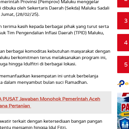
Pemerintah Provinsi (Pemprov) Maluku menggelar
dibuka oleh Sekertaris Daerah (Sekda) Maluku Sadali
, Jumat, (28/02/25).
3
terima kasih kepada berbagai pihak yang turut serta
uk Tim Pengendalian Inflasi Daerah (TPID) Maluku,
4
kan berbagai komoditas kebutuhan masyarakat dengan
aluku berkomitmen terus melaksanakan program ini,
5
a hingga Idulfitri di berbagai lokasi.
 memanfaatkan kesempatan ini untuk berbelanja
ma dalam menyambut bulan suci Ramadhan.
A PUSAT Jawaban Monohok Pemerintah Aceh
ana Pertanian
awatir terkait dengan ketersediaan bangan pangan
entu menjamin hingga Idul Fitri.