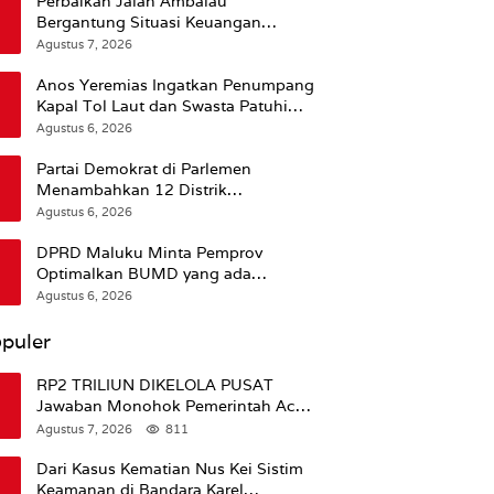
Perbaikan Jalan Ambalau
Bergantung Situasi Keuangan
Pemprov Maluku
Agustus 7, 2026
Anos Yeremias Ingatkan Penumpang
Kapal Tol Laut dan Swasta Patuhi
Peringatan BMKG
Agustus 6, 2026
Partai Demokrat di Parlemen
Menambahkan 12 Distrik
Pendukung Trump
Agustus 6, 2026
DPRD Maluku Minta Pemprov
Optimalkan BUMD yang ada
Ketimbang Menambah Baru
Agustus 6, 2026
puler
RP2 TRILIUN DIKELOLA PUSAT
Jawaban Monohok Pemerintah Aceh
Usai Disorot Mentan Amran Soal
Agustus 7, 2026
811
Dana Pertanian
Dari Kasus Kematian Nus Kei Sistim
Keamanan di Bandara Karel