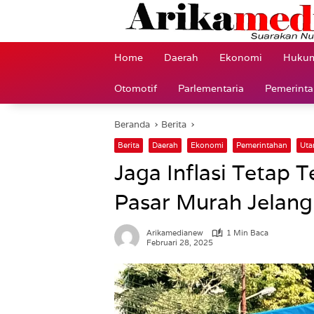
Langsung
ke
konten
Home
Daerah
Ekonomi
Hukum
Otomotif
Parlementaria
Pemerint
Beranda
Berita
Berita
Daerah
Ekonomi
Pemerintahan
Ut
Jaga Inflasi Tetap 
Pasar Murah Jelan
Arikamedianew
1 Min Baca
Februari 28, 2025