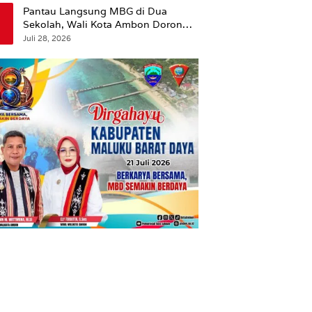
Pantau Langsung MBG di Dua
Sekolah, Wali Kota Ambon Dorong
Pemerataan Hingga Wilayah
Juli 28, 2026
Leitimur Selatan