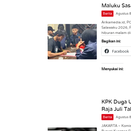
Maluku Sas
Berita
Agustus 
Arikamedia.id, 
Salawaku 2026, 
hiburan malam d
Bagikan ini:
Facebook
Menyukai ini:
KPK Duga 
Raja Juli T
Berita
Agustus 
JAKARTA – Komis
Bupati Kuantan S