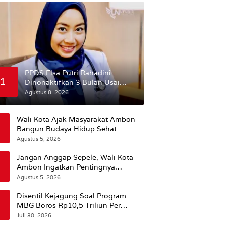
PPDS Elsa Putri Rahadini
1
Dinonaktifkan 3 Bulan Usai
Komentar yang Dinilai
Agustus 8, 2026
Nirempati ke Pasien BPJS
Wali Kota Ajak Masyarakat Ambon
Bangun Budaya Hidup Sehat
Agustus 5, 2026
Jangan Anggap Sepele, Wali Kota
Ambon Ingatkan Pentingnya
Perencanaan Kesehatan
Agustus 5, 2026
Disentil Kejagung Soal Program
MBG Boros Rp10,5 Triliun Per
Tahun, Kepala BGN Sudaryono Beri
Juli 30, 2026
Penjelasan