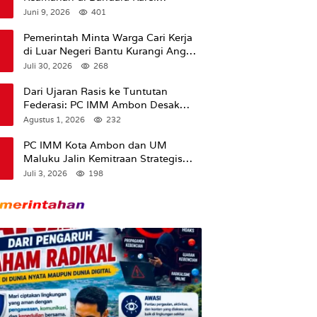
Sadsuitubun Langgur
Juni 9, 2026
401
Dipertanyakan
Pemerintah Minta Warga Cari Kerja
di Luar Negeri Bantu Kurangi Angka
Pengangguran
Juli 30, 2026
268
Dari Ujaran Rasis ke Tuntutan
Federasi: PC IMM Ambon Desak
Klarifikasi Presiden dan Imbau
Agustus 1, 2026
232
Tunda Pengibaran Bendera Merah
Putih Di Maluku.
PC IMM Kota Ambon dan UM
Maluku Jalin Kemitraan Strategis
untuk Cetak Kader Pencerah Bangsa
Juli 3, 2026
198
“Membangun Peradaban dari
Kampus”