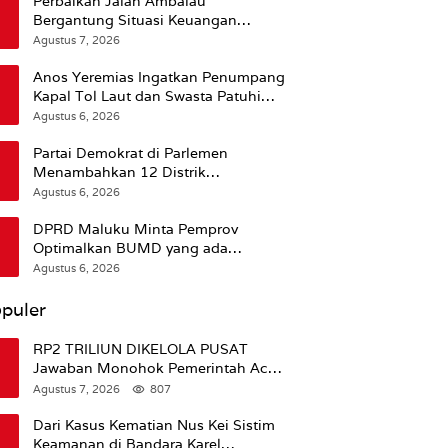
Perbaikan Jalan Ambalau
Bergantung Situasi Keuangan
Pemprov Maluku
Agustus 7, 2026
Anos Yeremias Ingatkan Penumpang
Kapal Tol Laut dan Swasta Patuhi
Peringatan BMKG
Agustus 6, 2026
Partai Demokrat di Parlemen
Menambahkan 12 Distrik
Pendukung Trump
Agustus 6, 2026
DPRD Maluku Minta Pemprov
Optimalkan BUMD yang ada
Ketimbang Menambah Baru
Agustus 6, 2026
puler
RP2 TRILIUN DIKELOLA PUSAT
Jawaban Monohok Pemerintah Aceh
Usai Disorot Mentan Amran Soal
Agustus 7, 2026
807
Dana Pertanian
Dari Kasus Kematian Nus Kei Sistim
Keamanan di Bandara Karel