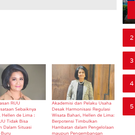
2
3
4
asan RUU
Akademisi dan Pelaku Usaha
5
isataan Sebaiknya
Desak Harmonisasi Regulasi
 Hellen de Lima :
Wisata Bahari, Hellen de Lima:
UU Tidak Bisa
Berpotensi Timbulkan
n Dalam Situasi
Hambatan dalam Pengelolaan
-Buru
maupun Pengembangan