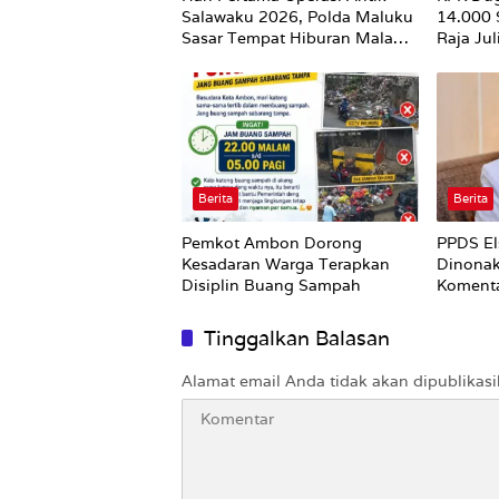
Salawaku 2026, Polda Maluku
14.000
Sasar Tempat Hiburan Malam
Raja Ju
di Ambon
Utuh
Berita
Berita
Pemkot Ambon Dorong
PPDS El
Kesadaran Warga Terapkan
Dinonak
Disiplin Buang Sampah
Komenta
Nirempa
Tinggalkan Balasan
Alamat email Anda tidak akan dipublikasi