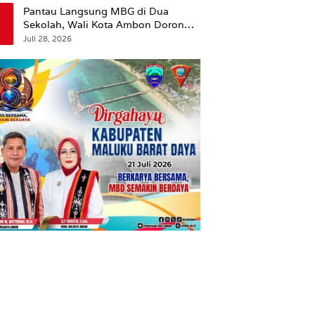
Pantau Langsung MBG di Dua
Sekolah, Wali Kota Ambon Dorong
Pemerataan Hingga Wilayah
Juli 28, 2026
Leitimur Selatan