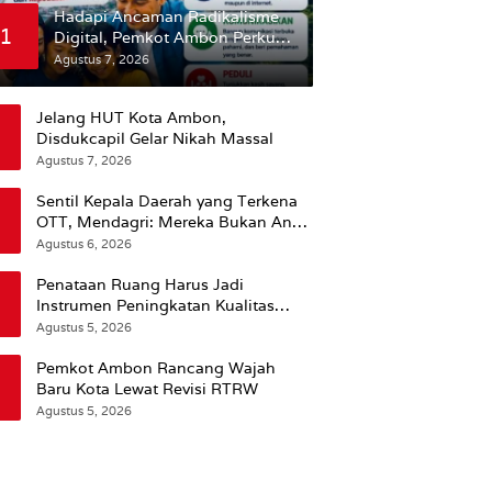
Hadapi Ancaman Radikalisme
1
Digital, Pemkot Ambon Perkuat
Peran Keluarga
Agustus 7, 2026
Jelang HUT Kota Ambon,
Disdukcapil Gelar Nikah Massal
Agustus 7, 2026
Sentil Kepala Daerah yang Terkena
OTT, Mendagri: Mereka Bukan Anak
Kemarin Sore
Agustus 6, 2026
Penataan Ruang Harus Jadi
Instrumen Peningkatan Kualitas
Hidup Masyarakat, Wattimena:
Agustus 5, 2026
Revisi RT-RW Ditetapkan Pemkot
Susun RDTR Sebagai Dasar Hukum
Pemkot Ambon Rancang Wajah
Baru Kota Lewat Revisi RTRW
Agustus 5, 2026