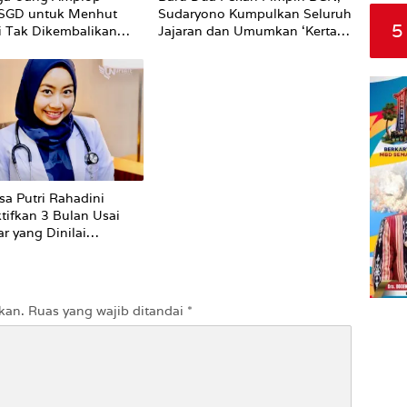
 SGD untuk Menhut
Sudaryono Kumpulkan Seluruh
5
li Tak Dikembalikan
Jajaran dan Umumkan ‘Kertas
Putih’ Pungli dan Pemerasan
Supplier harus Berhenti
Sekarang
sa Putri Rahadini
tifkan 3 Bulan Usai
r yang Dinilai
ti ke Pasien BPJS
kan.
Ruas yang wajib ditandai
*