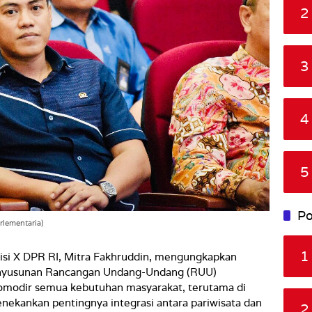
2
3
4
5
Po
rlementaria)
1
si X DPR RI, Mitra Fakhruddin, mengungkapkan
nyusunan Rancangan Undang-Undang (RUU)
omodir semua kebutuhan masyarakat, terutama di
enekankan pentingnya integrasi antara pariwisata dan
2