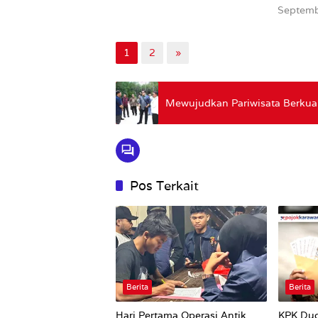
Septemb
1
2
»
Mewujudkan Pariwisata Berkual
Pos Terkait
Berita
Berita
Hari Pertama Operasi Antik
KPK Du