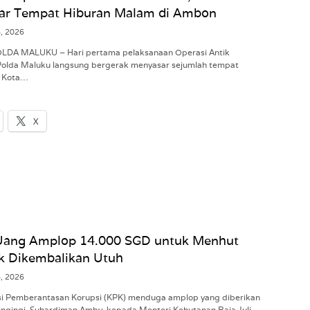
ar Tempat Hiburan Malam di Ambon
8, 2026
POLDA MALUKU – Hari pertama pelaksanaan Operasi Antik
Polda Maluku langsung bergerak menyasar sejumlah tempat
i Kota…
X
Uang Amplop 14.000 SGD untuk Menhut
ak Dikembalikan Utuh
8, 2026
i Pemberantasan Korupsi (KPK) menduga amplop yang diberikan
ingingi, Suhardiman Amby, kepada Menteri Kehutanan Raja Juli