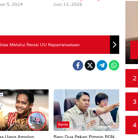
er 5, 2024
Juni 13, 2026
itas Melalui Revisi UU Kepariwisataan
2
3
4
Berita
ga Uang Amplop
Baru Dua Pekan Pimpin BGN,