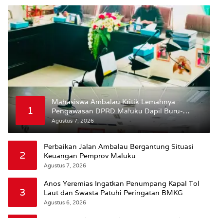
Mahasiswa Ambalau Kritik Lemahnya
1
Pengawasan DPRD Maluku Dapil Buru-
Bursel Terhadap Proses Perubahan Status
Agustus 7, 2026
Jalan
Perbaikan Jalan Ambalau Bergantung Situasi
2
Keuangan Pemprov Maluku
Agustus 7, 2026
Anos Yeremias Ingatkan Penumpang Kapal Tol
3
Laut dan Swasta Patuhi Peringatan BMKG
Agustus 6, 2026