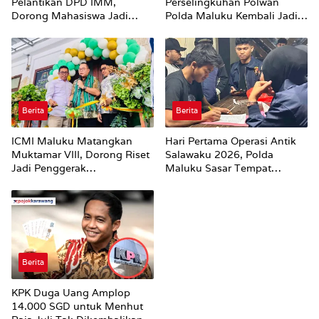
Pelantikan DPD IMM,
Perselingkuhan Polwan
Dorong Mahasiswa Jadi
Polda Maluku Kembali Jadi
Agen Perubahan dan Mitra
Sorotan
Strategis Pemerintah
Berita
Berita
ICMI Maluku Matangkan
Hari Pertama Operasi Antik
Muktamar VIII, Dorong Riset
Salawaku 2026, Polda
Jadi Penggerak
Maluku Sasar Tempat
Pembangunan
Hiburan Malam di Ambon
Berita
KPK Duga Uang Amplop
14.000 SGD untuk Menhut