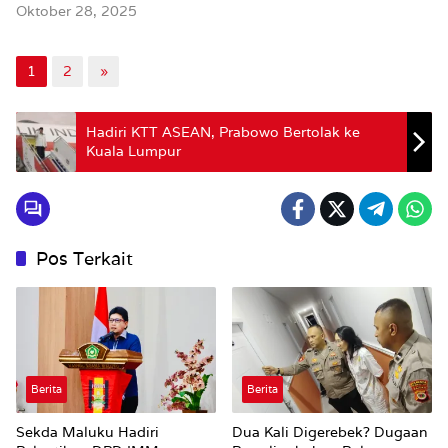
Oktober 28, 2025
1
2
»
Hadiri KTT ASEAN, Prabowo Bertolak ke
Kuala Lumpur
Pos Terkait
Berita
Berita
Sekda Maluku Hadiri
Dua Kali Digerebek? Dugaan