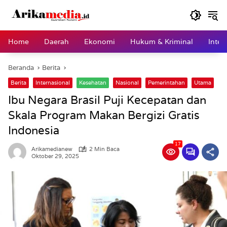
Langsung
ke
konten
Home
Daerah
Ekonomi
Hukum & Kriminal
Inter
Beranda
Berita
Berita
Internasional
Kesehatan
Nasional
Pemerintahan
Utama
Ibu Negara Brasil Puji Kecepatan dan
Skala Program Makan Bergizi Gratis
Indonesia
17
Arikamedianew
2 Min Baca
Oktober 29, 2025