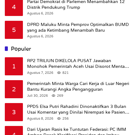
Partai Demokrat di Parlemen Menambahkan 12
4
Distrik Pendukung Trump
Agustus 6, 2026
DPRD Maluku Minta Pemprov Optimalkan BUMD
5
yang ada Ketimbang Menambah Baru
Agustus 6, 2026
Populer
RP2 TRILIUN DIKELOLA PUSAT Jawaban
1
Monohok Pemerintah Aceh Usai Disorot Mentan
Amran Soal Dana Pertanian
Agustus 7, 2026
821
Pemerintah Minta Warga Cari Kerja di Luar Negeri
2
Bantu Kurangi Angka Pengangguran
Juli 30, 2026
269
PPDS Elsa Putri Rahadini Dinonaktifkan 3 Bulan
3
Usai Komentar yang Dinilai Nirempati ke Pasien
BPJS
Agustus 8, 2026
256
Dari Ujaran Rasis ke Tuntutan Federasi: PC IMM
4
Ambon Desak Klarifikasi Presiden dan Imbau