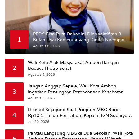
PPDS Elsa Putri Rahadini Dinonaktifkan 3
1
Bulan Usai Komentar yang Dinilai Nirempati
ke Pasien BPJS
Agustus 8, 2026
Wali Kota Ajak Masyarakat Ambon Bangun
2
Budaya Hidup Sehat
Agustus 5, 2026
Jangan Anggap Sepele, Wali Kota Ambon
3
Ingatkan Pentingnya Perencanaan Kesehatan
Agustus 5, 2026
Disentil Kejagung Soal Program MBG Boros
4
Rp10,5 Triliun Per Tahun, Kepala BGN Sudaryono
Beri Penjelasan
Juli 30, 2026
Pantau Langsung MBG di Dua Sekolah, Wali Kota
5
Ambon Dorong Pemerataan Hingga Wilayah