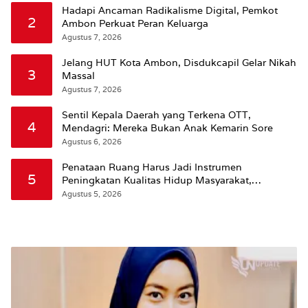
Hadapi Ancaman Radikalisme Digital, Pemkot
2
Ambon Perkuat Peran Keluarga
Agustus 7, 2026
Jelang HUT Kota Ambon, Disdukcapil Gelar Nikah
3
Massal
Agustus 7, 2026
Sentil Kepala Daerah yang Terkena OTT,
4
Mendagri: Mereka Bukan Anak Kemarin Sore
Agustus 6, 2026
Penataan Ruang Harus Jadi Instrumen
5
Peningkatan Kualitas Hidup Masyarakat,
Wattimena: Revisi RT-RW Ditetapkan Pemkot
Agustus 5, 2026
Susun RDTR Sebagai Dasar Hukum