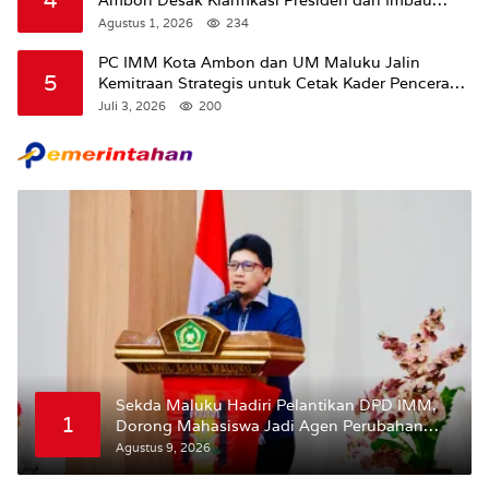
Tunda Pengibaran Bendera Merah Putih Di
Agustus 1, 2026
234
Maluku.
PC IMM Kota Ambon dan UM Maluku Jalin
5
Kemitraan Strategis untuk Cetak Kader Pencerah
Bangsa “Membangun Peradaban dari Kampus”
Juli 3, 2026
200
Sekda Maluku Hadiri Pelantikan DPD IMM,
1
Dorong Mahasiswa Jadi Agen Perubahan
dan Mitra Strategis Pemerintah
Agustus 9, 2026